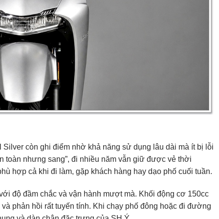
Silver còn ghi điểm nhờ khả năng sử dụng lâu dài mà ít bị lỗi
n toàn nhưng sang”, đi nhiều năm vẫn giữ được vẻ thời
phù hợp cả khi đi làm, gặp khách hàng hay dạo phố cuối tuần.
g với độ đầm chắc và vận hành mượt mà. Khối động cơ 150cc
và phản hồi rất tuyến tính. Khi chạy phố đông hoặc đi đường
hung và dàn chân đặc trưng của SH Ý.