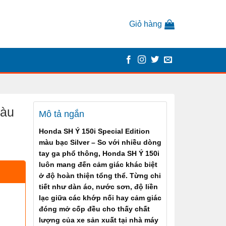
Giỏ hàng
màu
Mô tả ngắn
Honda SH Ý 150i Special Edition
màu bạc Silver – So với nhiều dòng
tay ga phổ thông,
Honda SH Ý 150i
luôn mang đến cảm giác khác biệt
ở độ hoàn thiện tổng thể. Từng chi
tiết như dàn áo, nước sơn, độ liền
lạc giữa các khớp nối hay cảm giác
đóng mở cốp đều cho thấy chất
lượng của xe sản xuất tại nhà máy