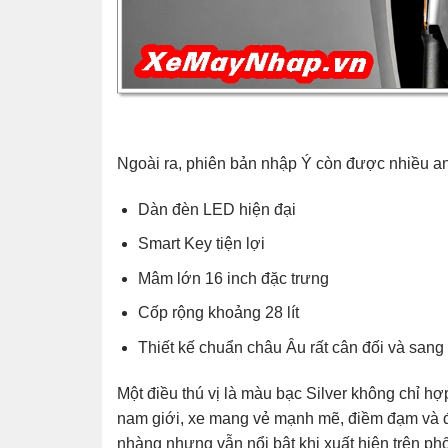
Ngoài ra, phiên bản nhập Ý còn được nhiều anh
Dàn đèn LED hiện đại
Smart Key tiện lợi
Mâm lớn 16 inch đặc trưng
Cốp rộng khoảng 28 lít
Thiết kế chuẩn châu Âu rất cân đối và sang 
Một điều thú vị là màu bạc Silver không chỉ h
nam giới, xe mang vẻ mạnh mẽ, điềm đạm và đẳ
nhàng nhưng vẫn nổi bật khi xuất hiện trên p