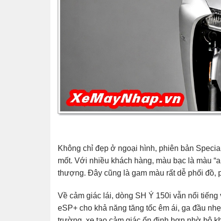
Không chỉ đẹp ở ngoại hình, phiên bản Special 
mốt. Với nhiều khách hàng, màu bạc là màu “a
thượng. Đây cũng là gam màu rất dễ phối đồ, 
Về cảm giác lái, dòng SH Ý 150i vẫn nổi tiến
eSP+ cho khả năng tăng tốc êm ái, ga đầu nhẹ 
trường, xe tạo cảm giác ổn định hơn nhờ bộ k