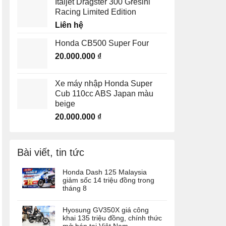
Italjet Dragster 300 Gresini
Racing Limited Edition
Liên hệ
Honda CB500 Super Four
20.000.000
₫
Xe máy nhập Honda Super
Cub 110cc ABS Japan màu
beige
20.000.000
₫
Bài viết, tin tức
Honda Dash 125 Malaysia
giảm sốc 14 triệu đồng trong
tháng 8
Hyosung GV350X giá công
khai 135 triệu đồng, chính thức