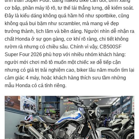
tinh thần Super Four: dáng naked bike cân đối, bình xăng
cơ bắp, phần máy lộ rõ, tư thế lái thẳng lưng, dễ kiểm soát.
Đây là kiểu dáng không quá hầm hố như sportbike, cũng
không quá bụi bặm như scrambler, mà mang vẻ đẹp
trưởng thành, lịch lãm và bền dáng. Người nhìn dễ nhận ra
chất Honda ở sự gọn gàng, cơ khí rõ ràng, chi tiết không
rườm rà nhưng có chiều sâu. Chính vì vậy, CB500SF
Super Four 2026 phù hợp với nhiều nhóm khách hàng:
người mới chơi mô tô muốn một chiếc xe dễ tiếp cận
nhưng có giá trị trải nghiệm cao, biker lâu năm muốn tìm lại
cảm giác 4 máy, hoặc khách hàng thích sưu tầm những
mẫu Honda có cá tính riêng.