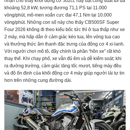
nhận cho thấy khối động cơ 502cc này đạt công suất tối đa
khoảng 52,8 kW, tương đương 71,1 PS tại 11.000
vòng/phút, mô-men xoắn cực đại 47,1 Nm tại 10.000
vòng/phút. Những con số này cho thấy CB500SF Super
Four 2026 không đi theo kiểu bốc tức thì ở tua thấp như xe
2 máy, mà hấp dẫn ở cảm giác kéo tua, lên vòng tua cao
và thưởng thức âm thanh đặc trưng của động cơ 4 xi-lanh.
Với người chơi mô tô, đây chính là phần “hồn xe” rất khó
thay thế. Khi chạy phố, xe vẫn đủ êm và dễ kiểm soát; khi
ra đường trường, cảm giác tăng tốc mượt, tiếng máy đều
và độ ổn định của khối động cơ 4 máy giúp người lái tự tin
hơn trên những cung đường dài.