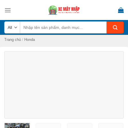
Skip
to
content
Tìm
kiếm:
/
Trang chủ
Honda