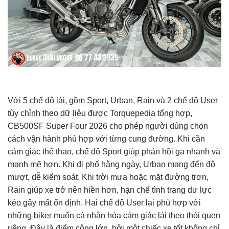
Với 5 chế độ lái, gồm Sport, Urban, Rain và 2 chế độ User
tùy chỉnh theo dữ liệu được Torquepedia tổng hợp,
CB500SF Super Four 2026 cho phép người dùng chọn
cách vận hành phù hợp với từng cung đường. Khi cần
cảm giác thể thao, chế độ Sport giúp phản hồi ga nhanh và
mạnh mẽ hơn. Khi đi phố hằng ngày, Urban mang đến độ
mượt, dễ kiểm soát. Khi trời mưa hoặc mặt đường trơn,
Rain giúp xe trở nên hiền hơn, hạn chế tình trạng dư lực
kéo gây mất ổn định. Hai chế độ User lại phù hợp với
những biker muốn cá nhân hóa cảm giác lái theo thói quen
riêng. Đây là điểm cộng lớn, bởi một chiếc xe tốt không chỉ