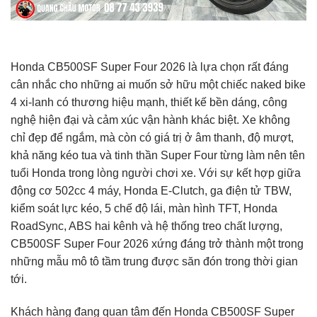
Honda CB500SF Super Four 2026 là lựa chọn rất đáng
cân nhắc cho những ai muốn sở hữu một chiếc naked bike
4 xi-lanh có thương hiệu mạnh, thiết kế bền dáng, công
nghệ hiện đại và cảm xúc vận hành khác biệt. Xe không
chỉ đẹp để ngắm, mà còn có giá trị ở âm thanh, độ mượt,
khả năng kéo tua và tinh thần Super Four từng làm nên tên
tuổi Honda trong lòng người chơi xe. Với sự kết hợp giữa
động cơ 502cc 4 máy, Honda E-Clutch, ga điện tử TBW,
kiểm soát lực kéo, 5 chế độ lái, màn hình TFT, Honda
RoadSync, ABS hai kênh và hệ thống treo chất lượng,
CB500SF Super Four 2026 xứng đáng trở thành một trong
những mẫu mô tô tầm trung được săn đón trong thời gian
tới.
Khách hàng đang quan tâm đến Honda CB500SF Super