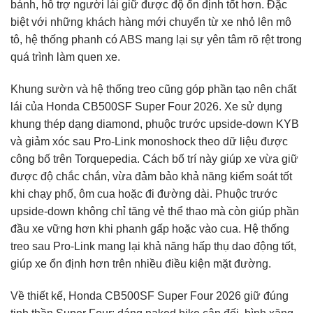
bánh, hỗ trợ người lái giữ được độ ổn định tốt hơn. Đặc
biệt với những khách hàng mới chuyển từ xe nhỏ lên mô
tô, hệ thống phanh có ABS mang lại sự yên tâm rõ rệt trong
quá trình làm quen xe.
Khung sườn và hệ thống treo cũng góp phần tạo nên chất
lái của Honda CB500SF Super Four 2026. Xe sử dụng
khung thép dạng diamond, phuộc trước upside-down KYB
và giảm xóc sau Pro-Link monoshock theo dữ liệu được
công bố trên Torquepedia. Cách bố trí này giúp xe vừa giữ
được độ chắc chắn, vừa đảm bảo khả năng kiểm soát tốt
khi chạy phố, ôm cua hoặc đi đường dài. Phuộc trước
upside-down không chỉ tăng vẻ thể thao mà còn giúp phần
đầu xe vững hơn khi phanh gấp hoặc vào cua. Hệ thống
treo sau Pro-Link mang lại khả năng hấp thụ dao động tốt,
giúp xe ổn định hơn trên nhiều điều kiện mặt đường.
Về thiết kế, Honda CB500SF Super Four 2026 giữ đúng