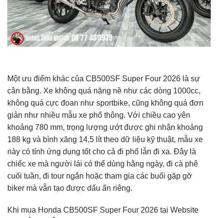
Một ưu điểm khác của CB500SF Super Four 2026 là sự
cân bằng. Xe không quá nặng nề như các dòng 1000cc,
không quá cực đoan như sportbike, cũng không quá đơn
giản như nhiều mẫu xe phổ thông. Với chiều cao yên
khoảng 780 mm, trọng lượng ướt được ghi nhận khoảng
188 kg và bình xăng 14,5 lít theo dữ liệu kỹ thuật, mẫu xe
này có tính ứng dụng tốt cho cả đi phố lẫn đi xa. Đây là
chiếc xe mà người lái có thể dùng hằng ngày, đi cà phê
cuối tuần, đi tour ngắn hoặc tham gia các buổi gặp gỡ
biker mà vẫn tạo được dấu ấn riêng.
Khi mua Honda CB500SF Super Four 2026 tại Website