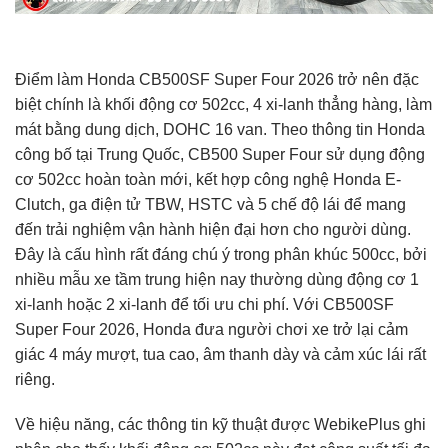
Điểm làm Honda CB500SF Super Four 2026 trở nên đặc
biệt chính là khối động cơ 502cc, 4 xi-lanh thẳng hàng, làm
mát bằng dung dịch, DOHC 16 van. Theo thông tin Honda
công bố tại Trung Quốc, CB500 Super Four sử dụng động
cơ 502cc hoàn toàn mới, kết hợp công nghệ Honda E-
Clutch, ga điện tử TBW, HSTC và 5 chế độ lái để mang
đến trải nghiệm vận hành hiện đại hơn cho người dùng.
Đây là cấu hình rất đáng chú ý trong phân khúc 500cc, bởi
nhiều mẫu xe tầm trung hiện nay thường dùng động cơ 1
xi-lanh hoặc 2 xi-lanh để tối ưu chi phí. Với CB500SF
Super Four 2026, Honda đưa người chơi xe trở lại cảm
giác 4 máy mượt, tua cao, âm thanh dày và cảm xúc lái rất
riêng.
Về hiệu năng, các thông tin kỹ thuật được WebikePlus ghi