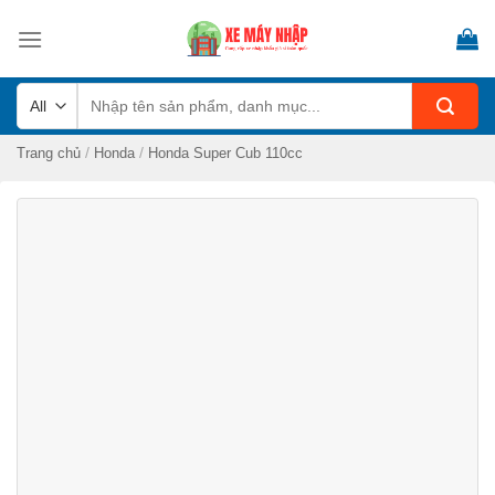
Skip
to
content
Tìm
kiếm:
/
/
Trang chủ
Honda
Honda Super Cub 110cc