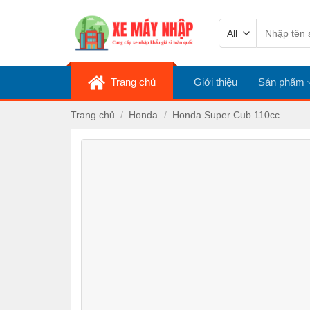
Skip
Tìm
to
kiếm:
content
Trang chủ
Giới thiệu
Sản phẩm
Trang chủ
/
Honda
/
Honda Super Cub 110cc