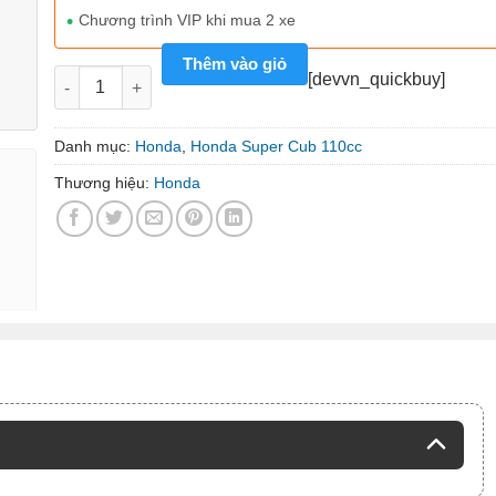
Chương trình VIP khi mua 2 xe
Thêm vào giỏ
Honda Super Cub Pro 110cc JAPAN số lượng
[devvn_quickbuy]
Danh mục:
Honda
,
Honda Super Cub 110cc
Thương hiệu:
Honda