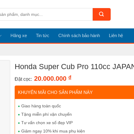
Hãng xe
Tin tức
Chính sách bảo hành
Liên hệ
Honda Super Cub Pro 110cc JAPA
₫
20.000.000
Đặt cọc:
KHUYẾN MÃI CHO SẢN PHẨM NÀY
Giao hàng toàn quốc
Tặng miễn phí vận chuyển
Tư vấn chọn xe số đẹp VIP
Giảm ngay 10% khi mua phụ kiện