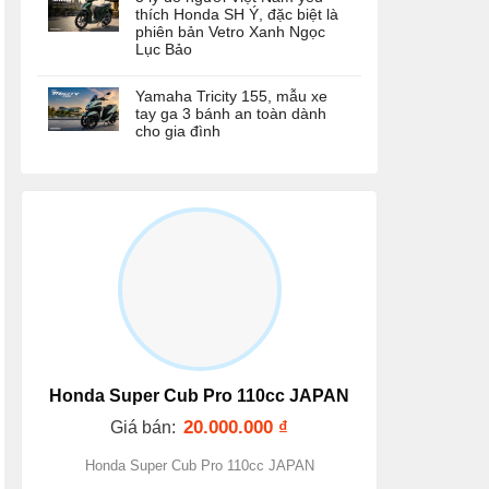
thích Honda SH Ý, đặc biệt là
phiên bản Vetro Xanh Ngọc
Lục Bảo
Yamaha Tricity 155, mẫu xe
tay ga 3 bánh an toàn dành
cho gia đình
HONDA
HONDA
Honda Super Cub C125
Xe máy nhập Honda
Hond
Honda Super Cub Pro 110cc JAPAN
Thailand màu đen nhám
Super Cub 110cc ABS
Jap
20.000.000
₫
Japan màu vàng
Giá bán:
20.000.000
₫
30.000.000
₫
Honda Super Cub Pro 110cc JAPAN