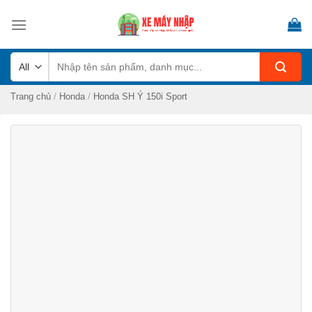
Skip
to
content
Tìm
kiếm:
/
/
Trang chủ
Honda
Honda SH Ý 150i Sport