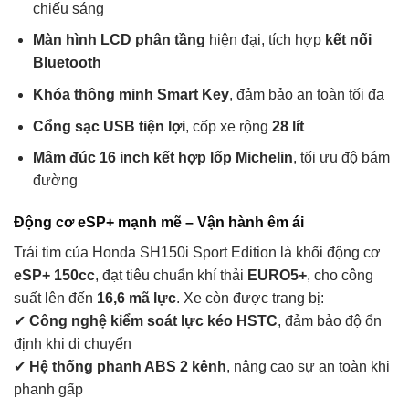
chiếu sáng
Màn hình LCD phân tầng
hiện đại, tích hợp
kết nối
Bluetooth
Khóa thông minh Smart Key
, đảm bảo an toàn tối đa
Cổng sạc USB tiện lợi
, cốp xe rộng
28 lít
Mâm đúc 16 inch kết hợp lốp Michelin
, tối ưu độ bám
đường
Động cơ eSP+ mạnh mẽ – Vận hành êm ái
Trái tim của Honda SH150i Sport Edition là khối động cơ
eSP+ 150cc
, đạt tiêu chuẩn khí thải
EURO5+
, cho công
suất lên đến
16,6 mã lực
. Xe còn được trang bị:
✔
Công nghệ kiểm soát lực kéo HSTC
, đảm bảo độ ổn
định khi di chuyển
✔
Hệ thống phanh ABS 2 kênh
, nâng cao sự an toàn khi
phanh gấp