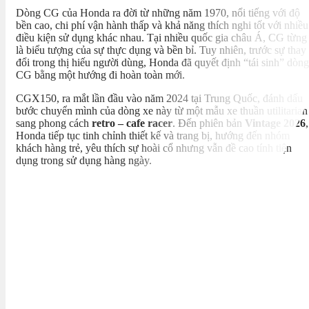
Dòng CG của Honda ra đời từ những năm 1970, nổi tiếng với độ
bền cao, chi phí vận hành thấp và khả năng thích nghi tốt với nhiều
điều kiện sử dụng khác nhau. Tại nhiều quốc gia châu Á, CG từng
là biểu tượng của sự thực dụng và bền bỉ. Tuy nhiên, trước sự thay
đổi trong thị hiếu người dùng, Honda đã quyết định “tái sinh” dòng
CG bằng một hướng đi hoàn toàn mới.
CGX150, ra mắt lần đầu vào năm 2024 tại Trung Quốc, đánh dấu
bước chuyển mình của dòng xe này từ một mẫu xe thuần utilitarian
sang phong cách
retro – cafe racer
. Đến phiên bản
Vintage 2026
,
Honda tiếp tục tinh chỉnh thiết kế và trang bị, hướng đến nhóm
khách hàng trẻ, yêu thích sự hoài cổ nhưng vẫn đề cao tính tiện
dụng trong sử dụng hàng ngày.