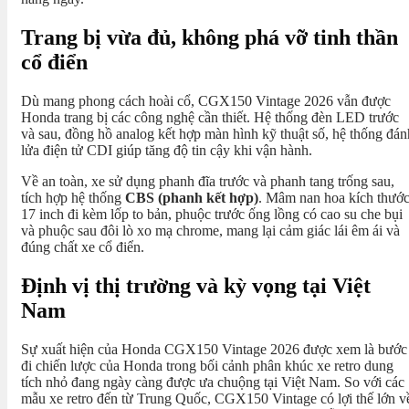
Trang bị vừa đủ, không phá vỡ tinh thần
cổ điển
Dù mang phong cách hoài cổ, CGX150 Vintage 2026 vẫn được
Honda trang bị các công nghệ cần thiết. Hệ thống đèn LED trước
và sau, đồng hồ analog kết hợp màn hình kỹ thuật số, hệ thống đán
lửa điện tử CDI giúp tăng độ tin cậy khi vận hành.
Về an toàn, xe sử dụng phanh đĩa trước và phanh tang trống sau,
tích hợp hệ thống
CBS (phanh kết hợp)
. Mâm nan hoa kích thướ
17 inch đi kèm lốp to bản, phuộc trước ống lồng có cao su che bụi
và phuộc sau đôi lò xo mạ chrome, mang lại cảm giác lái êm ái và
đúng chất xe cổ điển.
Định vị thị trường và kỳ vọng tại Việt
Nam
Sự xuất hiện của Honda CGX150 Vintage 2026 được xem là bước
đi chiến lược của Honda trong bối cảnh phân khúc xe retro dung
tích nhỏ đang ngày càng được ưa chuộng tại Việt Nam. So với các
mẫu xe retro đến từ Trung Quốc, CGX150 Vintage có lợi thế lớn v