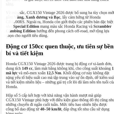
sáng.
Về màu sắc, CGX150 Vintage 2026 được bổ sung ba tùy chọn mớ
gồm
Vàng, Xanh dương và Bạc
, lấy cảm hứng từ Honda
CB1100RS. Ngoài ra, Honda còn giới thiệu các phiên bản đặc biệt
như
Special Edition
mang màu sắc Honda Racing và
Scrambler
Climbing Edition
hướng đến phong cách off-road, mở rộng lựa
chọn cho người tiêu dùng.
Động cơ 150cc quen thuộc, ưu tiên sự bền
bỉ và tiết kiệm
Honda CGX150 Vintage 2026 được trang bị động cơ xi-lanh đơn,
dung tích
149 cc
, làm mát bằng không khí, cho công suất khoảng
1
mã lực
và mô-men xoắn
12,5 Nm
. Khối động cơ này không đặt
nặng yếu tố hiệu suất cao mà tập trung vào sự ổn định, dễ kiểm soá
và tiết kiệm nhiên liệu – những giá trị cốt lõi đã làm nên tên tuổi củ
Honda.
Hộp số 5 cấp kết hợp với khả năng vận hành mượt mà giúp
CGX150 Vintage phù hợp với điều kiện giao thông đô thị cũng nh
những chuyến đi ngắn cuối tuần. Mức tiêu hao nhiên liệu được
công bố dao động từ
40–50 km/lít
, đáp ứng tốt nhu cầu sử dụng
hàng ngày.