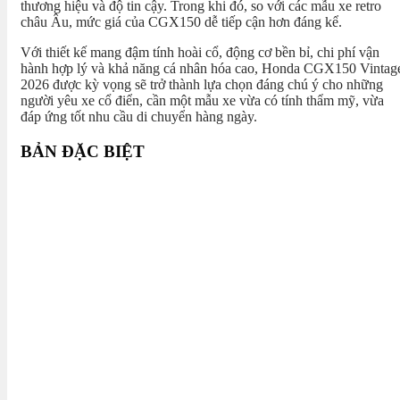
thương hiệu và độ tin cậy. Trong khi đó, so với các mẫu xe retro
châu Âu, mức giá của CGX150 dễ tiếp cận hơn đáng kể.
Với thiết kế mang đậm tính hoài cổ, động cơ bền bỉ, chi phí vận
hành hợp lý và khả năng cá nhân hóa cao, Honda CGX150 Vintag
2026 được kỳ vọng sẽ trở thành lựa chọn đáng chú ý cho những
người yêu xe cổ điển, cần một mẫu xe vừa có tính thẩm mỹ, vừa
đáp ứng tốt nhu cầu di chuyển hàng ngày.
BẢN ĐẶC BIỆT