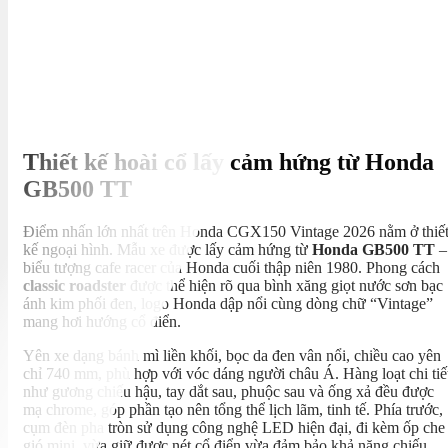
Thiết kế hoài cổ lấy cảm hứng từ Honda
GB500 TT
Điểm nhấn lớn nhất trên Honda CGX150 Vintage 2026 nằm ở thiế
kế ngoại hình. Mẫu xe được lấy cảm hứng từ
Honda GB500 TT
–
biểu tượng cafe racer của Honda cuối thập niên 1980. Phong cách
classic roadster
được thể hiện rõ qua bình xăng giọt nước sơn bạc
ánh kim phối đen, logo Honda dập nổi cùng dòng chữ “Vintage”
mang hơi hướng cổ điển.
Yên xe dạng bánh mì liền khối, bọc da đen vân nổi, chiều cao yên
chỉ 740 mm, phù hợp với vóc dáng người châu Á. Hàng loạt chi tiế
như gương chiếu hậu, tay dắt sau, phuộc sau và ống xả đều được
mạ chrome, góp phần tạo nên tổng thể lịch lãm, tinh tế. Phía trước,
cụm đèn pha tròn sử dụng công nghệ LED hiện đại, đi kèm ốp che
gió mini, vừa giữ được nét cổ điển vừa đảm bảo khả năng chiếu