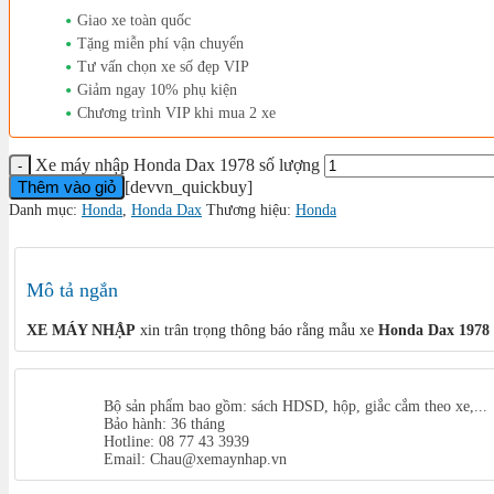
Giao xe toàn quốc
Tặng miễn phí vận chuyển
Tư vấn chọn xe số đẹp VIP
Giảm ngay 10% phụ kiện
Chương trình VIP khi mua 2 xe
Xe máy nhập Honda Dax 1978 số lượng
Thêm vào giỏ
[devvn_quickbuy]
Danh mục:
Honda
,
Honda Dax
Thương hiệu:
Honda
Mô tả ngắn
XE MÁY NHẬP
xin trân trọng thông báo rằng mẫu xe
Honda Dax 1978 
Bộ sản phẩm bao gồm: sách HDSD, hộp, giắc cắm theo xe,...
Bảo hành: 36 tháng
Hotline: 08 77 43 3939
Email: Chau@xemaynhap.vn