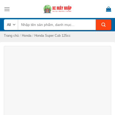
Skip
to
content
Tìm
kiếm:
/
/
Trang chủ
Honda
Honda Super Cub 125cc