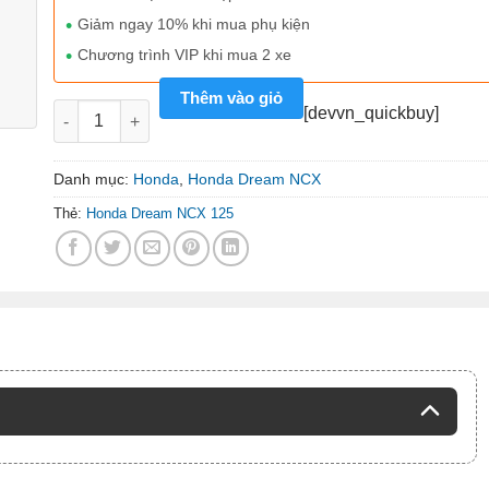
Giảm ngay 10% khi mua phụ kiện
Chương trình VIP khi mua 2 xe
Thêm vào giỏ
Xe máy nhập Honda Dream NCX 125 màu đen số lượng
[devvn_quickbuy]
Danh mục:
Honda
,
Honda Dream NCX
Thẻ:
Honda Dream NCX 125