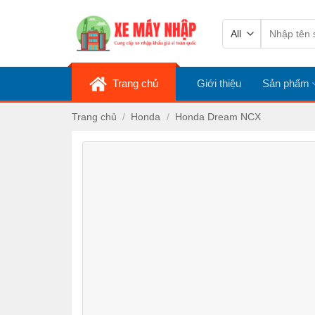
Skip
Tìm
to
kiếm:
content
Trang chủ
Giới thiệu
Sản phẩm
Trang chủ
/
Honda
/
Honda Dream NCX