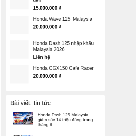
đen
15.000.000
₫
Honda Wave 125i Malaysia
20.000.000
₫
Honda Dash 125 nhập khẩu
Malaysia 2026
Liên hệ
Honda CGX150 Cafe Racer
20.000.000
₫
Hon
HONDA
HONDA
Honda Super Cub C125
Honda Dax Trail Sport
Bài viết, tin tức
Thailand màu đen nhám
màu xám xanh
20.000.000
₫
20.000.000
₫
Honda Dash 125 Malaysia
giảm sốc 14 triệu đồng trong
tháng 8