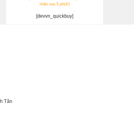
nhận sau 5 phút!)
[devvn_quickbuy]
h Tân