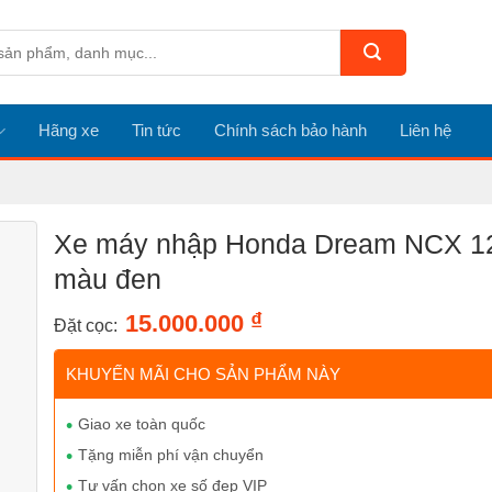
Hãng xe
Tin tức
Chính sách bảo hành
Liên hệ
Xe máy nhập Honda Dream NCX 1
màu đen
₫
15.000.000
Đặt cọc:
KHUYẾN MÃI CHO SẢN PHẨM NÀY
Giao xe toàn quốc
Tặng miễn phí vận chuyển
Tư vấn chọn xe số đẹp VIP