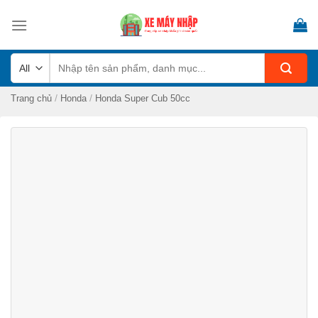
Skip
to
content
Tìm
kiếm:
/
/
Trang chủ
Honda
Honda Super Cub 50cc