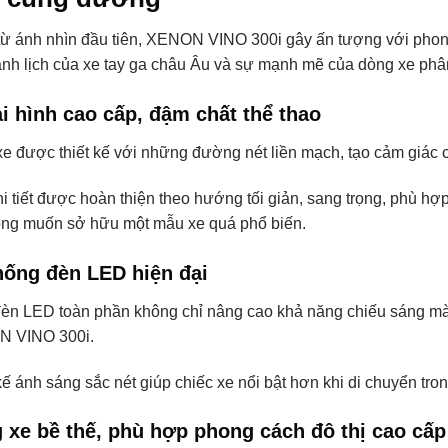
ừ ánh nhìn đầu tiên, XENON VINO 300i gây ấn tượng với phong 
anh lịch của xe tay ga châu Âu và sự mạnh mẽ của dòng xe phân
i hình cao cấp, đậm chất thể thao
e được thiết kế với những đường nét liền mạch, tạo cảm giác 
i tiết được hoàn thiện theo hướng tối giản, sang trọng, phù hợ
ông muốn sở hữu một mẫu xe quá phổ biến.
hống đèn LED hiện đại
èn LED toàn phần không chỉ nâng cao khả năng chiếu sáng mà 
 VINO 300i.
kế ánh sáng sắc nét giúp chiếc xe nổi bật hơn khi di chuyển tron
 xe bề thế, phù hợp phong cách đô thị cao cấp