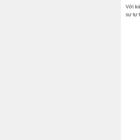
Với ki
sự tự 