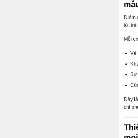
mẫu
Điểm n
tới tr
Mỗi ch
Vẻ 
Khả
Sự 
Côn
Đây là
chỉ ph
Thi
mọi