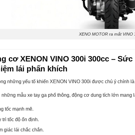
XENO MOTOR ra mắt VINO 
g cơ XENON VINO 300i 300cc – Sức 
iệm lái phấn khích
ong những yếu tố khiến XENON VINO 300i được chú ý chính là
 những mẫu xe tay ga phổ thông, động cơ dung tích lớn mang l
g tốc mạnh mẽ.
 trì tốc độ ổn định.
 giác lái chắc chắn.