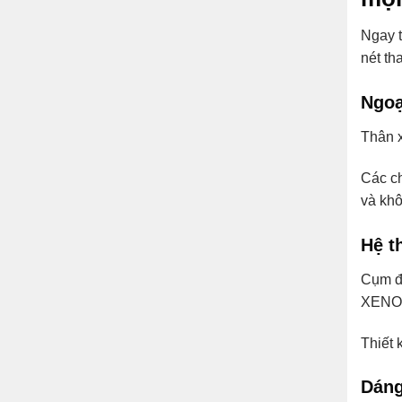
Ngay t
nét th
Ngoạ
Thân x
Các ch
và kh
Hệ t
Cụm đ
XENON
Thiết 
Dáng