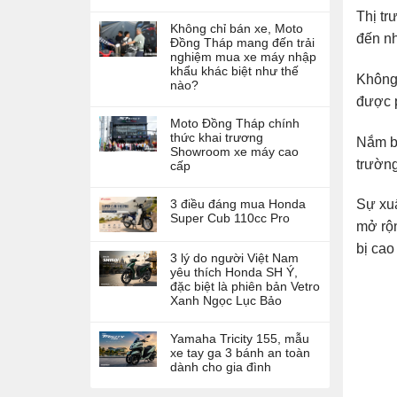
Thị tr
Không chỉ bán xe, Moto
đến nh
Đồng Tháp mang đến trải
nghiệm mua xe máy nhập
khẩu khác biệt như thế
Không 
nào?
được p
Moto Đồng Tháp chính
thức khai trương
Nắm b
Showroom xe máy cao
trường
cấp
3 điều đáng mua Honda
Sự xu
Super Cub 110cc Pro
mở rộn
bị cao
3 lý do người Việt Nam
yêu thích Honda SH Ý,
đặc biệt là phiên bản Vetro
Xanh Ngọc Lục Bảo
Yamaha Tricity 155, mẫu
xe tay ga 3 bánh an toàn
dành cho gia đình