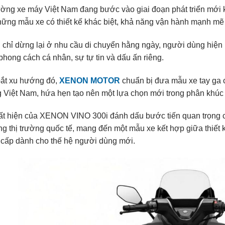
ường xe máy Việt Nam đang bước vào giai đoạn phát triển mới
ững mẫu xe có thiết kế khác biệt, khả năng vận hành mạnh mẽ 
chỉ dừng lại ở nhu cầu di chuyển hằng ngày, người dùng hiện
hong cách cá nhân, sự tự tin và dấu ấn riêng.
ắt xu hướng đó,
XENON MOTOR
chuẩn bị đưa mẫu xe tay ga
 Việt Nam, hứa hẹn tạo nên một lựa chọn mới trong phân khúc 
ất hiện của XENON VINO 300i đánh dấu bước tiến quan trọn
g thị trường quốc tế, mang đến một mẫu xe kết hợp giữa thiết
 cấp dành cho thế hệ người dùng mới.