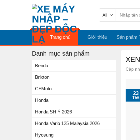
Skip
Tìm
to
kiếm:
content
Trang chủ
Giới thiệu
Sản phẩm
Danh mục sản phẩm
XENO
Benda
Cập nh
Brixton
CFMoto
23
Th6
Honda
Honda SH Ý 2026
Honda Vario 125 Malaysia 2026
Hyosung