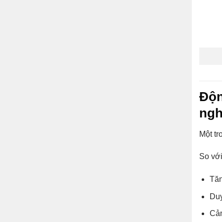
Độn
ngh
Một tr
So với
Tăn
Duy
Cảm