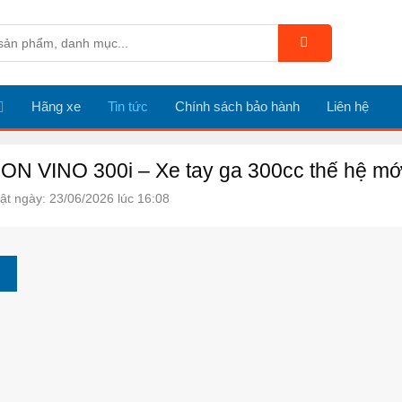
Hãng xe
Tin tức
Chính sách bảo hành
Liên hệ
N VINO 300i – Xe tay ga 300cc thế hệ mới
ật ngày: 23/06/2026 lúc 16:08