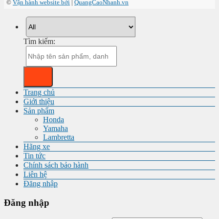
©
Vận hành website bởi
|
QuangCaoNhanh.vn
Tìm kiếm:
Trang chủ
Giới thiệu
Sản phẩm
Honda
Yamaha
Lambretta
Hãng xe
Tin tức
Chính sách bảo hành
Liên hệ
Đăng nhập
Đăng nhập