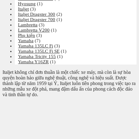
Hyosung
(1)
Italjet
(3)
Italjet Dragster 300
(2)
Italjet Dragster 700
(1)
Lambretta
(3)
Lambretta V200
(1)
Phụ kiện
(3)
Yamaha
(7)
Yamaha 135LC Fi
(3)
Yamaha 135LC Fi SE
(1)
Yamaha Tricity 155
(1)
Yamaha Y16ZR
(1)
Italjet không chỉ đơn thuần là một chiếc xe máy, mà còn là sự hòa
quyện hoàn hảo giữa nghệ thuật, công nghệ và hiệu suất. Được
thành lập từ năm 1959 tại Ý, Italjet luôn tiên phong trong việc tạo ra
những mẫu xe đột phá, mang đậm dấu ấn của phong cách độc đáo
và tinh thần tự do.