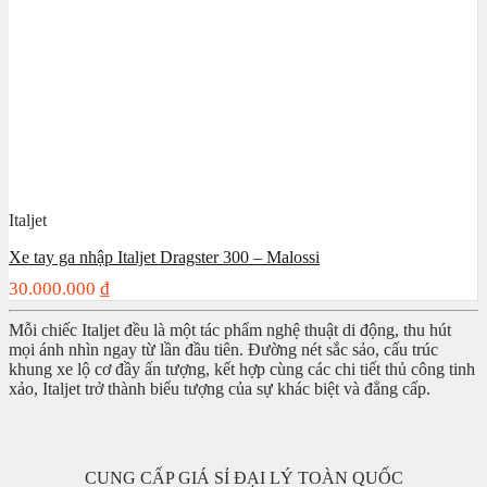
Italjet
Xe tay ga nhập Italjet Dragster 300 – Malossi
30.000.000
₫
Mỗi chiếc Italjet đều là một tác phẩm nghệ thuật di động, thu hút
mọi ánh nhìn ngay từ lần đầu tiên. Đường nét sắc sảo, cấu trúc
khung xe lộ cơ đầy ấn tượng, kết hợp cùng các chi tiết thủ công tinh
xảo, Italjet trở thành biểu tượng của sự khác biệt và đẳng cấp.
CUNG CẤP GIÁ SỈ ĐẠI LÝ TOÀN QUỐC