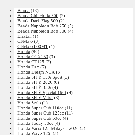
Benda
(13)
Benda Chinchilla 500
(2)
Benda Dark Flag 500
(2)
Benda Napoleon Bob 250
(5)
Benda Napoleon Bob 500
(4)
Brixton
(1)
CFMoto
(3)
CFMoto 800MT
(1)
Honda
(80)
Honda CGX150
(3)
Honda CT125
(2)
Honda Dax
(5)
Honda Dream NCX
(3)
Honda SH Ý 150i Sport
(3)
Honda SH Ý 2026
(6)
Honda SH Ý 350i
(4)
Honda SH Ý Special 150i
(4)
Honda SH Ý Vetro
(3)
Honda Stylo
(1)
Honda Super Cub 110cc
(11)
Honda Super Cub 125cc
(11)
Honda Super Cub 50cc
(4)
Honda Today 50cc
(4)
Honda Vario 125 Malaysia 2026
(2)
Honda Wave 125i
(3)