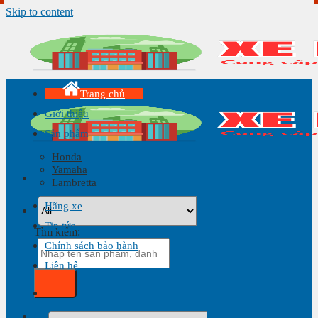
Skip to content
Trang chủ
Giới thiệu
Sản phẩm
Honda
Yamaha
Lambretta
Hãng xe
Tin tức
Tìm kiếm:
Chính sách bảo hành
Liên hệ
Giỏ hàng