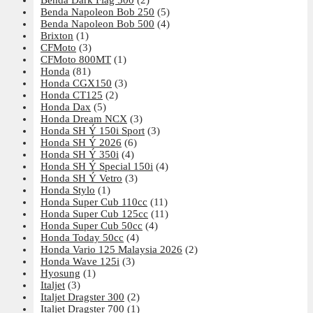
Benda Dark Flag 500
(2)
Benda Napoleon Bob 250
(5)
Benda Napoleon Bob 500
(4)
Brixton
(1)
CFMoto
(3)
CFMoto 800MT
(1)
Honda
(81)
Honda CGX150
(3)
Honda CT125
(2)
Honda Dax
(5)
Honda Dream NCX
(3)
Honda SH Ý 150i Sport
(3)
Honda SH Ý 2026
(6)
Honda SH Ý 350i
(4)
Honda SH Ý Special 150i
(4)
Honda SH Ý Vetro
(3)
Honda Stylo
(1)
Honda Super Cub 110cc
(11)
Honda Super Cub 125cc
(11)
Honda Super Cub 50cc
(4)
Honda Today 50cc
(4)
Honda Vario 125 Malaysia 2026
(2)
Honda Wave 125i
(3)
Hyosung
(1)
Italjet
(3)
Italjet Dragster 300
(2)
Italjet Dragster 700
(1)