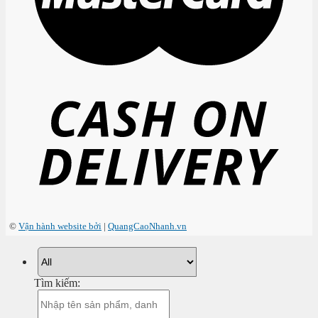
©
Vận hành website bởi
|
QuangCaoNhanh.vn
Tìm kiếm: