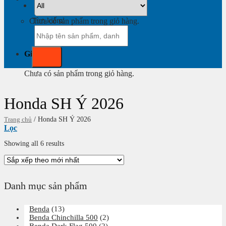
Tìm kiếm:
Chưa có sản phẩm trong giỏ hàng.
Giỏ hàng
Chưa có sản phẩm trong giỏ hàng.
Honda SH Ý 2026
Trang chủ
/
Honda SH Ý 2026
Lọc
Showing all 6 results
Danh mục sản phẩm
Benda
(13)
Benda Chinchilla 500
(2)