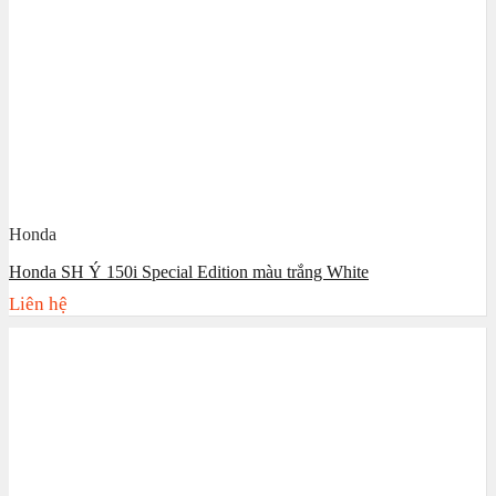
Honda
Honda SH Ý 150i Special Edition màu trắng White
Liên hệ