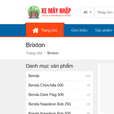
Skip
Tìm
to
kiếm:
content
Trang chủ
Giới thiệu
Sản phẩm
Brixton
Trang chủ
/
Brixton
Danh mục sản phẩm
Benda
(13)
Benda Chinchilla 500
(2)
Benda Dark Flag 500
(2)
Benda Napoleon Bob 250
(5)
Benda Napoleon Bob 500
(4)