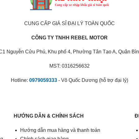
CUNG CẤP GIÁ SỈ ĐẠI LÝ TOÀN QUỐC
CÔNG TY TNHH REBEL MOTOR
C1 Nguyễn Cửu Phú, Khu phố 4, Phường Tân Tạo A, Quận Bìn
MST: 0316256632
Hotline:
0979059333
- Võ Quốc Dương (hỗ trợ đại lý)
HƯỚNG DẪN & CHÍNH SÁCH
Đ
Hướng dẫn mua hàng và thanh toán
ng
Chính sách giao hàng