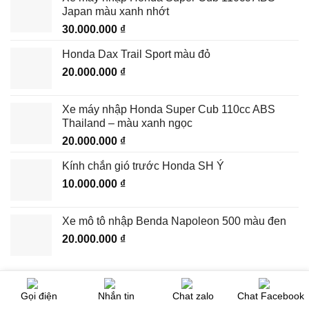
Japan màu xanh nhớt
30.000.000
₫
Honda Dax Trail Sport màu đỏ
20.000.000
₫
Xe máy nhập Honda Super Cub 110cc ABS
Thailand – màu xanh ngọc
20.000.000
₫
Kính chắn gió trước Honda SH Ý
10.000.000
₫
Xe mô tô nhập Benda Napoleon 500 màu đen
20.000.000
₫
Gọi điện
Nhắn tin
Chat zalo
Chat Facebook
Bài viết, tin tức