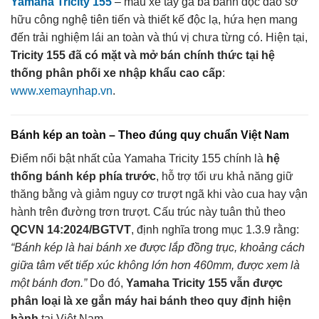
Yamaha Tricity 155
– mẫu xe tay ga ba bánh độc đáo sở
hữu công nghệ tiên tiến và thiết kế độc lạ, hứa hẹn mang
đến trải nghiệm lái an toàn và thú vị chưa từng có. Hiện tại,
Tricity 155 đã có mặt và mở bán chính thức tại hệ
thống phân phối xe nhập khẩu cao cấp
:
www.xemaynhap.vn
.
Bánh kép an toàn – Theo đúng quy chuẩn Việt Nam
Điểm nổi bật nhất của Yamaha Tricity 155 chính là
hệ
thống bánh kép phía trước
, hỗ trợ tối ưu khả năng giữ
thăng bằng và giảm nguy cơ trượt ngã khi vào cua hay vận
hành trên đường trơn trượt. Cấu trúc này tuân thủ theo
QCVN 14:2024/BGTVT
, định nghĩa trong mục 1.3.9 rằng:
“Bánh kép là hai bánh xe được lắp đồng trục, khoảng cách
giữa tâm vết tiếp xúc không lớn hơn 460mm, được xem là
một bánh đơn.”
Do đó,
Yamaha Tricity 155 vẫn được
phân loại là xe gắn máy hai bánh theo quy định hiện
hành
tại Việt Nam.