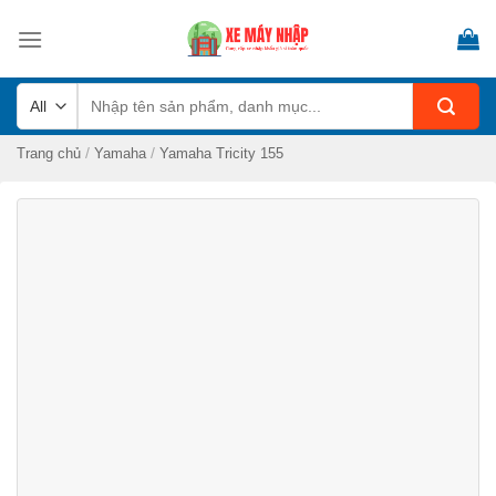
Skip
to
content
Tìm
kiếm:
/
/
Trang chủ
Yamaha
Yamaha Tricity 155