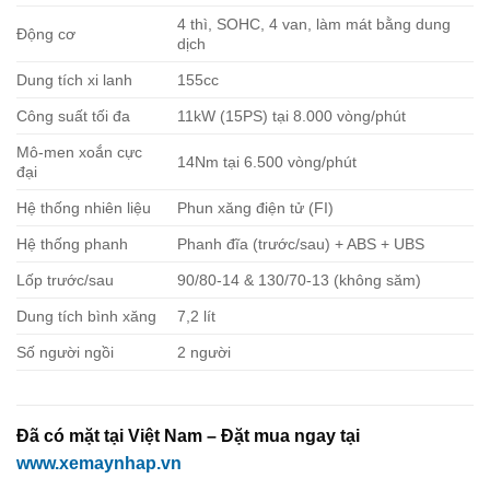
4 thì, SOHC, 4 van, làm mát bằng dung
Động cơ
dịch
Dung tích xi lanh
155cc
Công suất tối đa
11kW (15PS) tại 8.000 vòng/phút
Mô-men xoắn cực
14Nm tại 6.500 vòng/phút
đại
Hệ thống nhiên liệu
Phun xăng điện tử (FI)
Hệ thống phanh
Phanh đĩa (trước/sau) + ABS + UBS
Lốp trước/sau
90/80-14 & 130/70-13 (không săm)
Dung tích bình xăng
7,2 lít
Số người ngồi
2 người
Đã có mặt tại Việt Nam – Đặt mua ngay tại
www.xemaynhap.vn