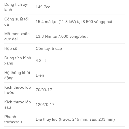
Dung tích xy-
149.7cc
lanh
Công suất tối
15.4 mã lực (11.3 kW) tại 8.500 vòng/phút
đa
Mô-men xoắn
13.8 Nm tại 7.000 vòng/phút
cực đại
Hộp số
Côn tay, 5 cấp
Dung tích bình
4.2 lít
xăng
Hệ thống khởi
Điện
động
Kích thước lốp
70/90-17
trước
Kích thước lốp
120/70-17
sau
Phanh
Đĩa thuỷ lực (trước: 245 mm, sau: 203 mm)
trước/sau