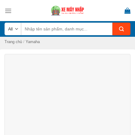
Skip
to
content
Tìm
kiếm:
/
Trang chủ
Yamaha