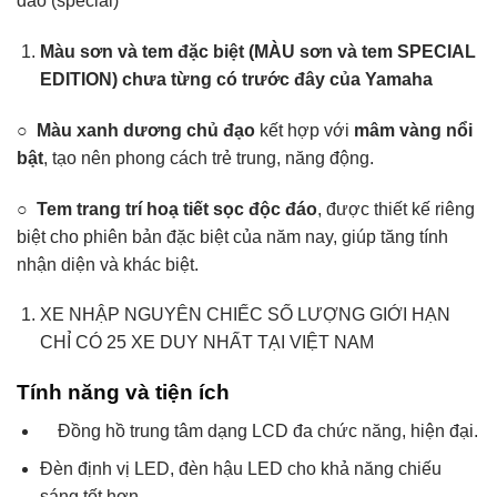
đáo (special)
Màu sơn và tem đặc biệt (MÀU sơn và tem SPECIAL
EDITION) chưa từng có trước đây của Yamaha
○
Màu xanh dương chủ đạo
kết hợp với
mâm vàng nổi
bật
, tạo nên phong cách trẻ trung, năng động.
○
Tem trang trí hoạ tiết sọc độc đáo
, được thiết kế riêng
biệt cho phiên bản đặc biệt của năm nay, giúp tăng tính
nhận diện và khác biệt.
XE NHẬP NGUYÊN CHIẾC SỐ LƯỢNG GIỚI HẠN
CHỈ CÓ
25 XE DUY NHẤT TẠI VIỆT NAM
Tính năng và tiện ích
Đồng hồ trung tâm dạng LCD đa chức năng, hiện đại.
Đèn định vị LED, đèn hậu LED cho khả năng chiếu
sáng tốt hơn.