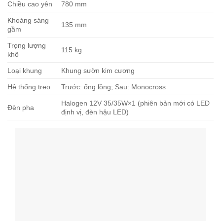
Chiều cao yên
780 mm
Khoảng sáng
135 mm
gầm
Trọng lượng
115 kg
khô
Loại khung
Khung sườn kim cương
Hệ thống treo
Trước: ống lồng; Sau: Monocross
Halogen 12V 35/35W×1 (phiên bản mới có LED
Đèn pha
định vị, đèn hậu LED)