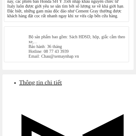
nay, các phiên bản Honda SH Ý 350i nhập khẩu nguyên chiếc từ
Italy luôn được giới yêu xe săn tìm bởi số lượng xe về khá giới hạn.
Đặc biệt, những gam màu độc đáo như Cement Gray thường được
khách hàng đặt cọc rất nhanh ngay khi xe vừa cập bến cửa hàng.
Bộ sản phẩm bao gồm: Sách HDSD, hộp, giắc cắm theo
xe,...
Bảo hành: 36 tháng
Hotline: 08 77 43 3939
Email: Chau@xemaynhap.vn
Thông tin chi tiết