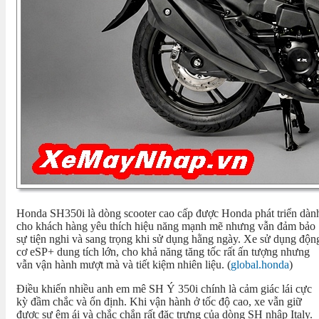
Honda SH350i là dòng scooter cao cấp được Honda phát triển dàn
cho khách hàng yêu thích hiệu năng mạnh mẽ nhưng vẫn đảm bảo
sự tiện nghi và sang trọng khi sử dụng hằng ngày. Xe sử dụng độn
cơ eSP+ dung tích lớn, cho khả năng tăng tốc rất ấn tượng nhưng
vẫn vận hành mượt mà và tiết kiệm nhiên liệu. (
global.honda
)
Điều khiến nhiều anh em mê SH Ý 350i chính là cảm giác lái cực
kỳ đầm chắc và ổn định. Khi vận hành ở tốc độ cao, xe vẫn giữ
được sự êm ái và chắc chắn rất đặc trưng của dòng SH nhập Italy.