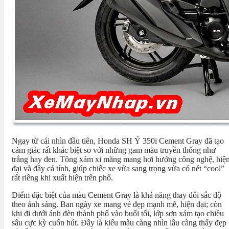
Ngay từ cái nhìn đầu tiên, Honda SH Ý 350i Cement Gray đã tạo
cảm giác rất khác biệt so với những gam màu truyền thống như
trắng hay đen. Tông xám xi măng mang hơi hướng công nghệ, hiệ
đại và đầy cá tính, giúp chiếc xe vừa sang trọng vừa có nét “cool”
rất riêng khi xuất hiện trên phố.
Điểm đặc biệt của màu Cement Gray là khả năng thay đổi sắc độ
theo ánh sáng. Ban ngày xe mang vẻ đẹp mạnh mẽ, hiện đại; còn
khi đi dưới ánh đèn thành phố vào buổi tối, lớp sơn xám tạo chiều
sâu cực kỳ cuốn hút. Đây là kiểu màu càng nhìn lâu càng thấy đẹp