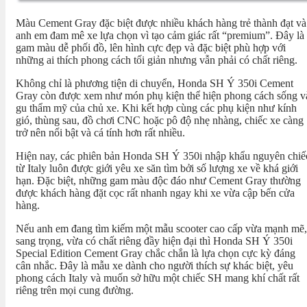
Màu Cement Gray đặc biệt được nhiều khách hàng trẻ thành đạt và
anh em đam mê xe lựa chọn vì tạo cảm giác rất “premium”. Đây là
gam màu dễ phối đồ, lên hình cực đẹp và đặc biệt phù hợp với
những ai thích phong cách tối giản nhưng vẫn phải có chất riêng.
Không chỉ là phương tiện di chuyển, Honda SH Ý 350i Cement
Gray còn được xem như món phụ kiện thể hiện phong cách sống v
gu thẩm mỹ của chủ xe. Khi kết hợp cùng các phụ kiện như kính
gió, thùng sau, đồ chơi CNC hoặc pô độ nhẹ nhàng, chiếc xe càng
trở nên nổi bật và cá tính hơn rất nhiều.
Hiện nay, các phiên bản Honda SH Ý 350i nhập khẩu nguyên chiế
từ Italy luôn được giới yêu xe săn tìm bởi số lượng xe về khá giới
hạn. Đặc biệt, những gam màu độc đáo như Cement Gray thường
được khách hàng đặt cọc rất nhanh ngay khi xe vừa cập bến cửa
hàng.
Nếu anh em đang tìm kiếm một mẫu scooter cao cấp vừa mạnh mẽ,
sang trọng, vừa có chất riêng đầy hiện đại thì Honda SH Ý 350i
Special Edition Cement Gray chắc chắn là lựa chọn cực kỳ đáng
cân nhắc. Đây là mẫu xe dành cho người thích sự khác biệt, yêu
phong cách Italy và muốn sở hữu một chiếc SH mang khí chất rất
riêng trên mọi cung đường.