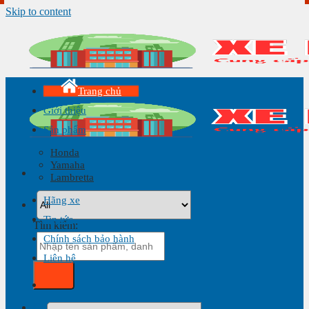
Skip to content
Trang chủ
Giới thiệu
Sản phẩm
Honda
Yamaha
Lambretta
Hãng xe
Tin tức
Tìm kiếm:
Chính sách bảo hành
Liên hệ
Giỏ hàng