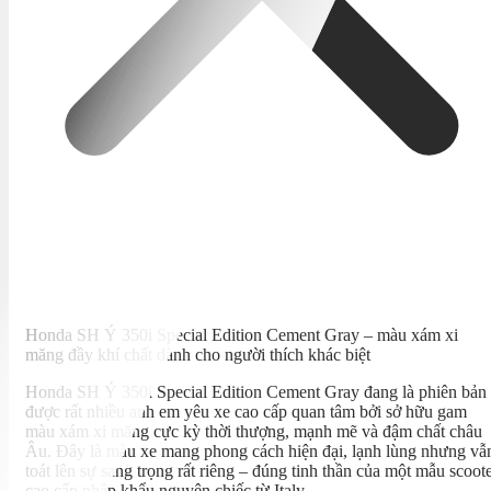
Honda SH Ý 350i Special Edition Cement Gray – màu xám xi
măng đầy khí chất dành cho người thích khác biệt
Honda SH Ý 350i Special Edition Cement Gray đang là phiên bản
được rất nhiều anh em yêu xe cao cấp quan tâm bởi sở hữu gam
màu xám xi măng cực kỳ thời thượng, mạnh mẽ và đậm chất châu
Âu. Đây là màu xe mang phong cách hiện đại, lạnh lùng nhưng vẫ
toát lên sự sang trọng rất riêng – đúng tinh thần của một mẫu scoot
cao cấp nhập khẩu nguyên chiếc từ Italy.