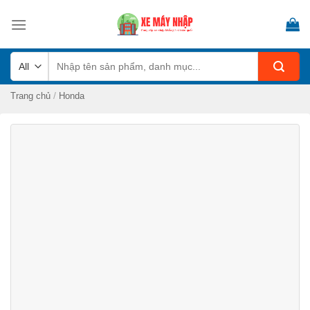
Skip
to
content
Tìm
kiếm:
/
Trang chủ
Honda