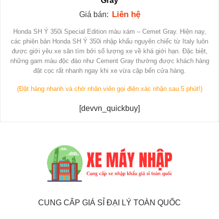
Gray
Liên hệ
Giá bán:
Honda SH Ý 350i Special Edition màu xám – Cemet Gray. Hiện nay,
các phiên bản Honda SH Ý 350i nhập khẩu nguyên chiếc từ Italy luôn
được giới yêu xe săn tìm bởi số lượng xe về khá giới hạn. Đặc biệt,
những gam màu độc đáo như Cement Gray thường được khách hàng
đặt cọc rất nhanh ngay khi xe vừa cập bến cửa hàng.
(Đặt hàng nhanh và chờ nhân viên gọi điện xác nhận sau 5 phút!)
[devvn_quickbuy]
CUNG CẤP GIÁ SỈ ĐẠI LÝ TOÀN QUỐC