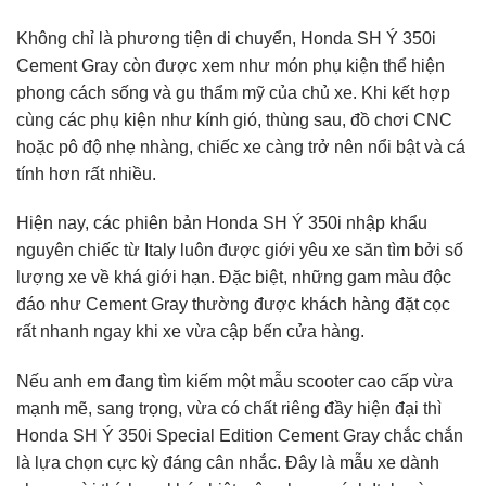
Không chỉ là phương tiện di chuyển, Honda SH Ý 350i
Cement Gray còn được xem như món phụ kiện thể hiện
phong cách sống và gu thẩm mỹ của chủ xe. Khi kết hợp
cùng các phụ kiện như kính gió, thùng sau, đồ chơi CNC
hoặc pô độ nhẹ nhàng, chiếc xe càng trở nên nổi bật và cá
tính hơn rất nhiều.
Hiện nay, các phiên bản Honda SH Ý 350i nhập khẩu
nguyên chiếc từ Italy luôn được giới yêu xe săn tìm bởi số
lượng xe về khá giới hạn. Đặc biệt, những gam màu độc
đáo như Cement Gray thường được khách hàng đặt cọc
rất nhanh ngay khi xe vừa cập bến cửa hàng.
Nếu anh em đang tìm kiếm một mẫu scooter cao cấp vừa
mạnh mẽ, sang trọng, vừa có chất riêng đầy hiện đại thì
Honda SH Ý 350i Special Edition Cement Gray chắc chắn
là lựa chọn cực kỳ đáng cân nhắc. Đây là mẫu xe dành