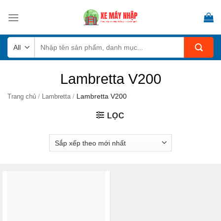
Skip
to
content
Tìm
kiếm:
Lambretta V200
/
/
Lambretta V200
Trang chủ
Lambretta
LỌC