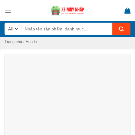
Skip
to
content
Tìm
kiếm:
/
Trang chủ
Honda