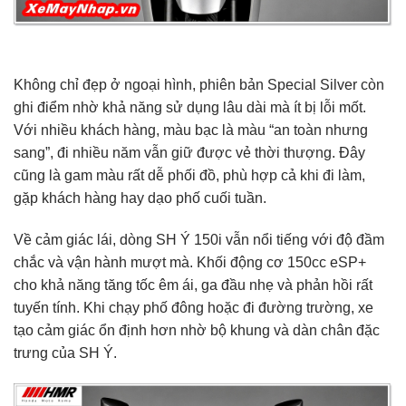
Không chỉ đẹp ở ngoại hình, phiên bản Special Silver còn
ghi điểm nhờ khả năng sử dụng lâu dài mà ít bị lỗi mốt.
Với nhiều khách hàng, màu bạc là màu “an toàn nhưng
sang”, đi nhiều năm vẫn giữ được vẻ thời thượng. Đây
cũng là gam màu rất dễ phối đồ, phù hợp cả khi đi làm,
gặp khách hàng hay dạo phố cuối tuần.
Về cảm giác lái, dòng SH Ý 150i vẫn nổi tiếng với độ đầm
chắc và vận hành mượt mà. Khối động cơ 150cc eSP+
cho khả năng tăng tốc êm ái, ga đầu nhẹ và phản hồi rất
tuyến tính. Khi chạy phố đông hoặc đi đường trường, xe
tạo cảm giác ổn định hơn nhờ bộ khung và dàn chân đặc
trưng của SH Ý.