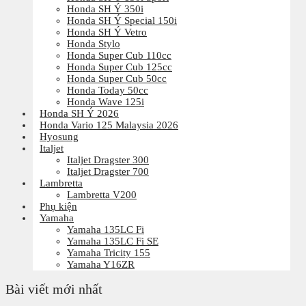
Honda SH Ý 350i
Honda SH Ý Special 150i
Honda SH Ý Vetro
Honda Stylo
Honda Super Cub 110cc
Honda Super Cub 125cc
Honda Super Cub 50cc
Honda Today 50cc
Honda Wave 125i
Honda SH Ý 2026
Honda Vario 125 Malaysia 2026
Hyosung
Italjet
Italjet Dragster 300
Italjet Dragster 700
Lambretta
Lambretta V200
Phụ kiện
Yamaha
Yamaha 135LC Fi
Yamaha 135LC Fi SE
Yamaha Tricity 155
Yamaha Y16ZR
Bài viết mới nhất