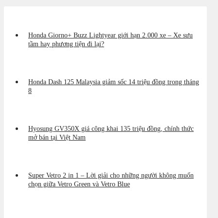
Honda Giorno+ Buzz Lightyear giới hạn 2.000 xe – Xe sưu
tầm hay phương tiện đi lại?
Honda Dash 125 Malaysia giảm sốc 14 triệu đồng trong tháng
8
Hyosung GV350X giá công khai 135 triệu đồng, chính thức
mở bán tại Việt Nam
Super Vetro 2 in 1 – Lời giải cho những người không muốn
chọn giữa Vetro Green và Vetro Blue