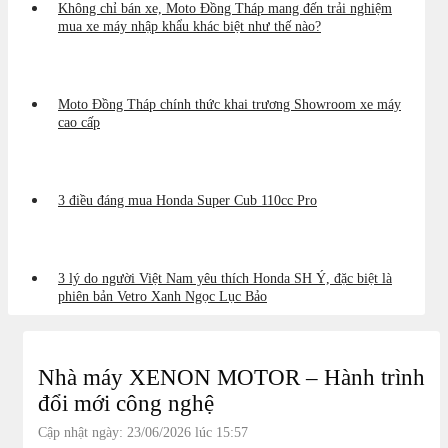
Không chỉ bán xe, Moto Đồng Tháp mang đến trải nghiệm
mua xe máy nhập khẩu khác biệt như thế nào?
Moto Đồng Tháp chính thức khai trương Showroom xe máy
cao cấp
3 điều đáng mua Honda Super Cub 110cc Pro
3 lý do người Việt Nam yêu thích Honda SH Ý, đặc biệt là
phiên bản Vetro Xanh Ngọc Lục Bảo
Nhà máy XENON MOTOR – Hành trình
đổi mới công nghệ
Cập nhật ngày: 23/06/2026 lúc 15:57