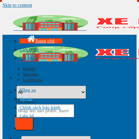
Skip to content
Trang chủ
Giới thiệu
Sản phẩm
Honda
Yamaha
Lambretta
Hãng xe
Tin tức
Tìm kiếm:
Chính sách bảo hành
Liên hệ
Giỏ hàng