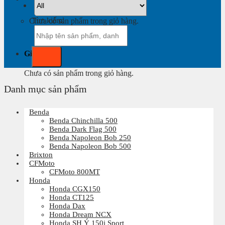
Tìm kiếm:
Chưa có sản phẩm trong giỏ hàng.
Giỏ hàng
Chưa có sản phẩm trong giỏ hàng.
Danh mục sản phẩm
Benda
Benda Chinchilla 500
Benda Dark Flag 500
Benda Napoleon Bob 250
Benda Napoleon Bob 500
Brixton
CFMoto
CFMoto 800MT
Honda
Honda CGX150
Honda CT125
Honda Dax
Honda Dream NCX
Honda SH Ý 150i Sport