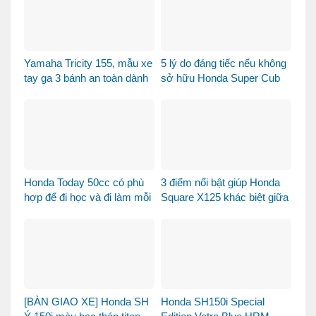
Yamaha Tricity 155, mẫu xe
5 lý do đáng tiếc nếu không
tay ga 3 bánh an toàn dành
sở hữu Honda Super Cub
cho gia đình
110 Fujisan
Honda Today 50cc có phù
3 điểm nổi bật giúp Honda
hợp để đi học và đi làm mỗi
Square X125 khác biệt giữa
ngày?
thị trường xe tay ga 125cc
[BÀN GIAO XE] Honda SH
Honda SH150i Special