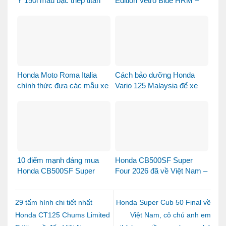
Ý 150i màu bạc thép titan
Edition Vetro Blue HRM –
được bàn giao đến chị
Khi Honda SH Made in Italy
khách dễ thương – Khi sự
bước sang một chương
tinh tế tìm đúng chủ nhân
mới tại Việt Nam
Honda Moto Roma Italia
Cách bảo dưỡng Honda
chính thức đưa các mẫu xe
Vario 125 Malaysia để xe
Honda Made in Italy đến
luôn bền đẹp và vận hành
Việt Nam
ổn định
10 điểm mạnh đáng mua
Honda CB500SF Super
Honda CB500SF Super
Four 2026 đã về Việt Nam –
Four 2026
hình ảnh đầu tiên khiến
cộng đồng biker phấn khích,
đặt mua tại Xe Máy Nhập
29 tấm hình chi tiết nhất
Honda Super Cub 50 Final về
Honda CT125 Chums Limited
Việt Nam, cô chú anh em