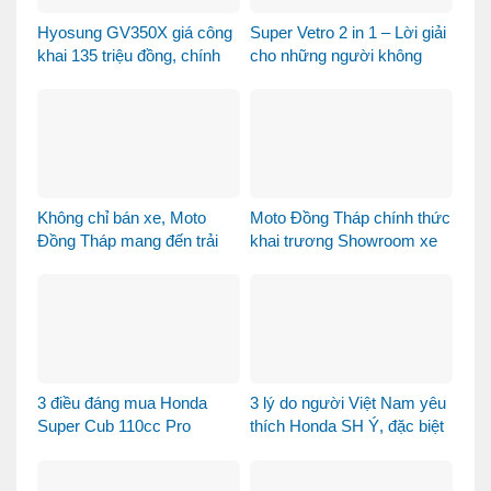
Hyosung GV350X giá công
Super Vetro 2 in 1 – Lời giải
khai 135 triệu đồng, chính
cho những người không
thức mở bán tại Việt Nam
muốn chọn giữa Vetro
Green và Vetro Blue
Không chỉ bán xe, Moto
Moto Đồng Tháp chính thức
Đồng Tháp mang đến trải
khai trương Showroom xe
nghiệm mua xe máy nhập
máy cao cấp
khẩu khác biệt như thế nào?
3 điều đáng mua Honda
3 lý do người Việt Nam yêu
Super Cub 110cc Pro
thích Honda SH Ý, đặc biệt
là phiên bản Vetro Xanh
Ngọc Lục Bảo