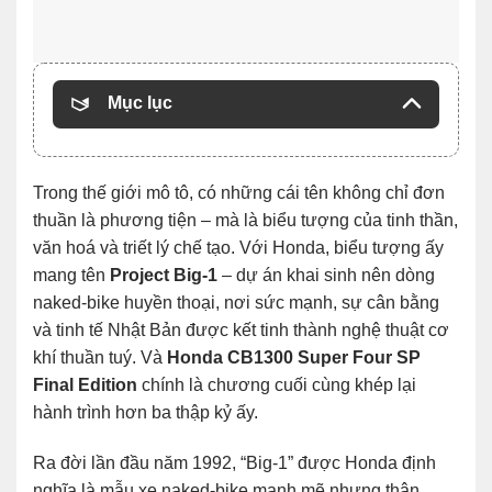
Mục lục
Trong thế giới mô tô, có những cái tên không chỉ đơn
thuần là phương tiện – mà là biểu tượng của tinh thần,
văn hoá và triết lý chế tạo. Với Honda, biểu tượng ấy
mang tên
Project Big-1
– dự án khai sinh nên dòng
naked-bike huyền thoại, nơi sức mạnh, sự cân bằng
và tinh tế Nhật Bản được kết tinh thành nghệ thuật cơ
khí thuần tuý. Và
Honda CB1300 Super Four SP
Final Edition
chính là chương cuối cùng khép lại
hành trình hơn ba thập kỷ ấy.
Ra đời lần đầu năm 1992, “Big-1” được Honda định
nghĩa là mẫu xe naked-bike mạnh mẽ nhưng thân