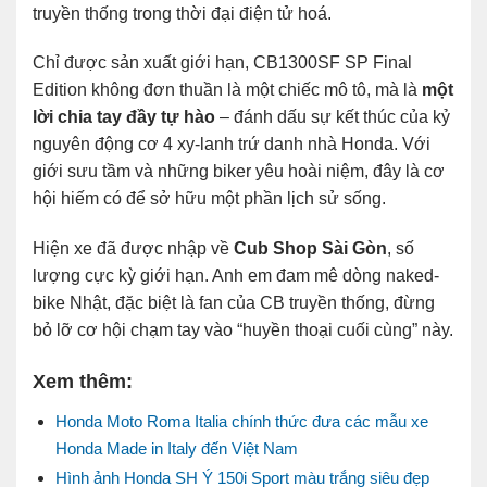
truyền thống trong thời đại điện tử hoá.
Chỉ được sản xuất giới hạn, CB1300SF SP Final
Edition không đơn thuần là một chiếc mô tô, mà là
một
lời chia tay đầy tự hào
– đánh dấu sự kết thúc của kỷ
nguyên động cơ 4 xy-lanh trứ danh nhà Honda. Với
giới sưu tầm và những biker yêu hoài niệm, đây là cơ
hội hiếm có để sở hữu một phần lịch sử sống.
Hiện xe đã được nhập về
Cub Shop Sài Gòn
, số
lượng cực kỳ giới hạn. Anh em đam mê dòng naked-
bike Nhật, đặc biệt là fan của CB truyền thống, đừng
bỏ lỡ cơ hội chạm tay vào “huyền thoại cuối cùng” này.
Xem thêm:
Honda Moto Roma Italia chính thức đưa các mẫu xe
Honda Made in Italy đến Việt Nam
Hình ảnh Honda SH Ý 150i Sport màu trắng siêu đẹp