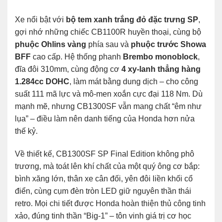
Xe nổi bật với
bộ tem xanh trắng đỏ đặc trưng SP
,
gợi nhớ những chiếc CB1100R huyền thoại, cùng bộ
phuộc Ohlins vàng
phía sau và
phuộc trước Showa
BFF
cao cấp. Hệ thống phanh
Brembo monoblock
,
đĩa đôi 310mm, cùng động cơ
4 xy-lanh thẳng hàng
1.284cc DOHC
, làm mát bằng dung dịch – cho công
suất 111 mã lực và mô-men xoắn cực đại 118 Nm. Dù
mạnh mẽ, nhưng CB1300SF vẫn mang chất “êm như
lụa” – điều làm nên danh tiếng của Honda hơn nửa
thế kỷ.
Về thiết kế, CB1300SF SP Final Edition không phô
trương, mà toát lên khí chất của một quý ông cơ bắp:
bình xăng lớn, thân xe cân đối, yên đôi liền khối cổ
điển, cùng cụm đèn tròn LED giữ nguyên thần thái
retro. Mọi chi tiết được Honda hoàn thiện thủ công tinh
xảo, đúng tinh thần “Big-1” – tôn vinh giá trị cơ học