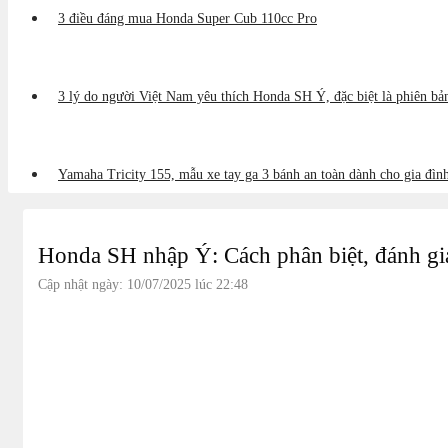
3 điều đáng mua Honda Super Cub 110cc Pro
3 lý do người Việt Nam yêu thích Honda SH Ý, đặc biệt là phiên b
Yamaha Tricity 155, mẫu xe tay ga 3 bánh an toàn dành cho gia đìn
Honda SH nhập Ý: Cách phân biệt, đánh giá 
Cập nhật ngày: 10/07/2025 lúc 22:48