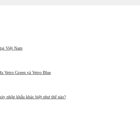
tại Việt Nam
ữa Vetro Green và Vetro Blue
áy nhập khẩu khác biệt như thế nào?