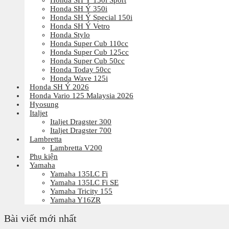
Honda SH Ý 150i Sport
Honda SH Ý 350i
Honda SH Ý Special 150i
Honda SH Ý Vetro
Honda Stylo
Honda Super Cub 110cc
Honda Super Cub 125cc
Honda Super Cub 50cc
Honda Today 50cc
Honda Wave 125i
Honda SH Ý 2026
Honda Vario 125 Malaysia 2026
Hyosung
Italjet
Italjet Dragster 300
Italjet Dragster 700
Lambretta
Lambretta V200
Phụ kiện
Yamaha
Yamaha 135LC Fi
Yamaha 135LC Fi SE
Yamaha Tricity 155
Yamaha Y16ZR
Bài viết mới nhất