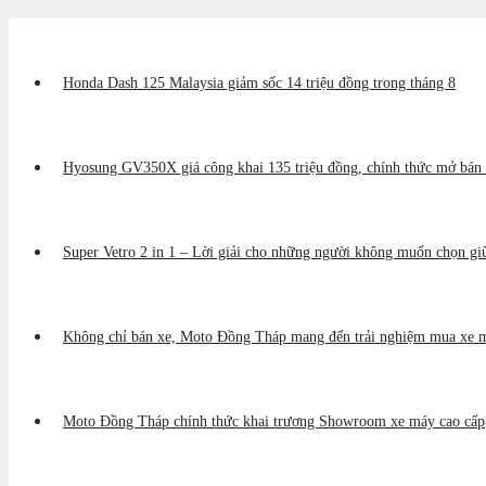
Honda Dash 125 Malaysia giảm sốc 14 triệu đồng trong tháng 8
Hyosung GV350X giá công khai 135 triệu đồng, chính thức mở bán 
Super Vetro 2 in 1 – Lời giải cho những người không muốn chọn gi
Không chỉ bán xe, Moto Đồng Tháp mang đến trải nghiệm mua xe m
Moto Đồng Tháp chính thức khai trương Showroom xe máy cao cấp