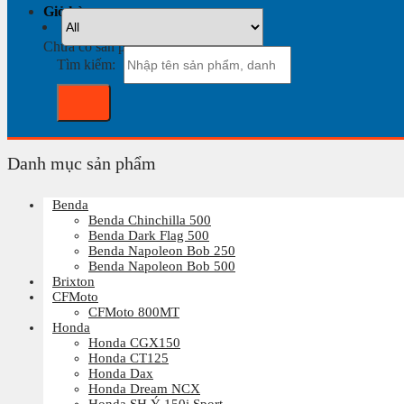
Giỏ hàng
Chưa có sản phẩm trong giỏ hàng.
Tìm kiếm:
Danh mục sản phẩm
Benda
Benda Chinchilla 500
Benda Dark Flag 500
Benda Napoleon Bob 250
Benda Napoleon Bob 500
Brixton
CFMoto
CFMoto 800MT
Honda
Honda CGX150
Honda CT125
Honda Dax
Honda Dream NCX