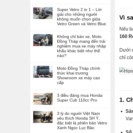
Super Vetro 2 in 1 – Lời
giải cho những người
Vì s
không muốn chọn giữa
Vetro Green và Vetro Blue
Nếu bạ
160 R
Không chỉ bán xe, Moto
Đồng Tháp mang đến trải
nghiệm mua xe máy nhập
Dưới đ
khẩu khác biệt như thế
nào?
chỉ cò
Moto Đồng Tháp chính
thức khai trương
Showroom xe máy cao
cấp
3 điều đáng mua Honda
1. C
Super Cub 110cc Pro
Sản
3 lý do người Việt Nam
yêu thích Honda SH Ý,
Var
đặc biệt là phiên bản Vetro
Xanh Ngọc Lục Bảo
Số 