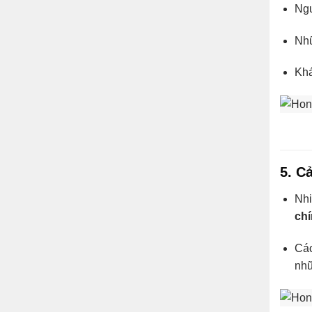
Ng
Nhữ
Kh
5. C
Nhi
ch
Các
nhữ