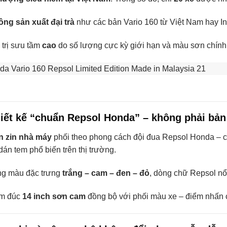
ng sản xuất đại trà
như các bản Vario 160 từ Việt Nam hay I
 trị sưu tầm
cao
do số lượng cực kỳ giới hạn và màu sơn chính
hiết kế “chuẩn Repsol Honda” – không phải bản
n zin nhà máy
phối theo phong cách đội đua Repsol Honda – chí
dán tem phổ biến trên thị trường.
g màu đặc trưng
trắng – cam – đen – đỏ
, dòng chữ Repsol nổi
m đúc
14 inch sơn cam
đồng bộ với phối màu xe – điểm nhấn ch