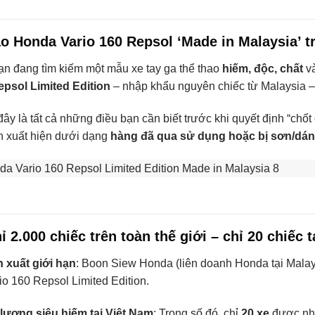
ao Honda Vario 160 Repsol ‘Made in Malaysia’ 
n đang tìm kiếm một mẫu xe tay ga thể thao
hiếm, độc, chất
và
epsol Limited Edition
– nhập khẩu nguyên chiếc từ Malaysia – 
ây là tất cả những điều bạn cần biết trước khi quyết định “chốt
n xuất hiện dưới dạng
hàng đã qua sử dụng hoặc bị sơn/dán
hỉ 2.000 chiếc trên toàn thế giới – chỉ 20 chiếc 
 xuất giới hạn
: Boon Siew Honda (liên doanh Honda tại Malay
io 160 Repsol Limited Edition.
lượng siêu hiếm tại Việt Nam
: Trong số đó, chỉ
20 xe
được nhậ