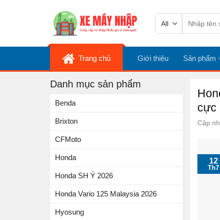
Skip
Tìm
to
kiếm:
content
Trang chủ
Giới thiệu
Sản phẩm
Danh mục sản phẩm
Hond
Benda
cực 
Brixton
Cập nh
CFMoto
Honda
12
Th7
Honda SH Ý 2026
Honda Vario 125 Malaysia 2026
Hyosung