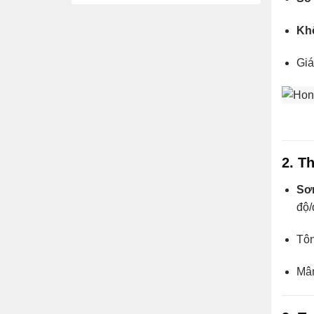
Khô
Giá
2. T
Sơ
độ/
Tôn
Mâ