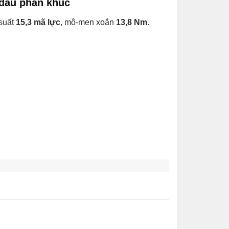
 đầu phân khúc
 suất
15,3 mã lực
, mô-men xoắn
13,8 Nm
.