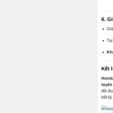
6. G
Giá
Tại
Khả
Kết 
Honda
tuyên 
đội đu
bất kỳ