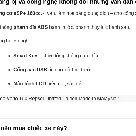
rang bị và công nghệ không đổi nhưng vẫn dẫn
ng cơ eSP+ 160cc
, 4 van, làm mát bằng dung dịch – cho công
 thống
phanh đĩa ABS
bánh trước, phanh thủy lực bánh sau.
ng bị tiện nghi:
Smart Key
– khởi động không cần chìa.
Cổng sạc USB
tích hợp ở hộc trước.
Màn hình LCD
hiện đại, sắc nét.
i nên mua chiếc xe này?