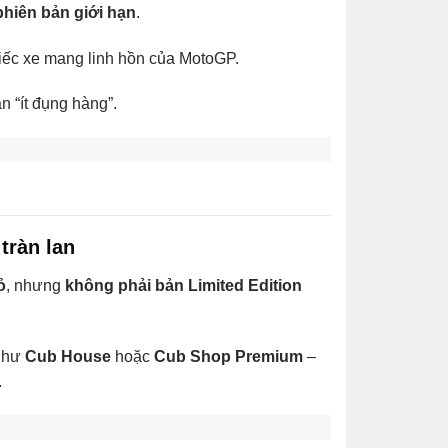
hiên bản giới hạn
.
ếc xe mang linh hồn của MotoGP.
n “ít đụng hàng”.
tràn lan
ỏ
, nhưng
không phải bản Limited Edition
như
Cub House
hoặc
Cub Shop Premium
–
.