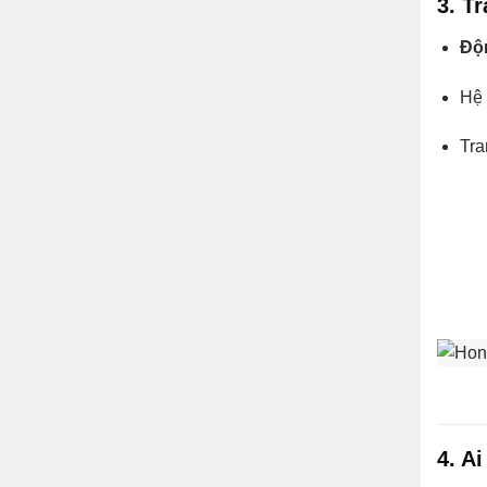
3. T
Độ
Hệ
Tra
4. A