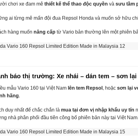
ười chơi xe đam mê
thiết kế thể thao độc quyền
và
sưu tầm p
ng ai từng mê mẩn đội đua Repsol Honda và muốn sở hữu chi
ách hàng muốn
nâng cấp
từ Vario bản thường lên một phiên bả
ảnh báo thị trường: Xe nhái – dán tem – sơn lại 
ều mẫu Vario 160 tại Việt Nam
lên tem Repsol
, hoặc
sơn lại v
ính hãng
.
h duy nhất để chắc chắn là
mua tại đơn vị nhập khẩu uy tín
ng nhà phân phối đầu tiên công bố phiên bản này tại Việt Nam