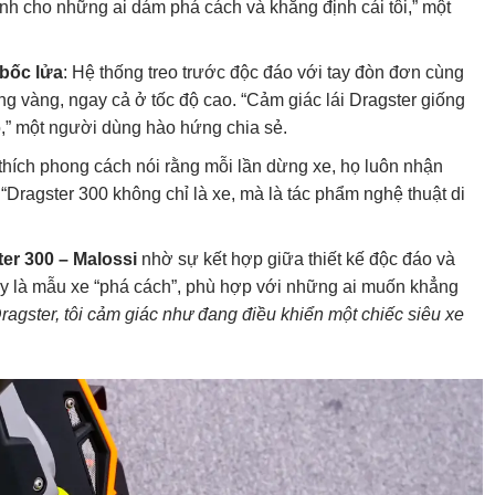
dành cho những ai dám phá cách và khẳng định cái tôi,” một
bốc lửa
: Hệ thống treo trước độc đáo với tay đòn đơn cùng
ng vàng, ngay cả ở tốc độ cao. “Cảm giác lái Dragster giống
ỏ,” một người dùng hào hứng chia sẻ.
thích phong cách nói rằng mỗi lần dừng xe, họ luôn nhận
Dragster 300 không chỉ là xe, mà là tác phẩm nghệ thuật di
ster 300 – Malossi
nhờ sự kết hợp giữa thiết kế độc đáo và
y là mẫu xe “phá cách”, phù hợp với những ai muốn khẳng
Dragster, tôi cảm giác như đang điều khiển một chiếc siêu xe