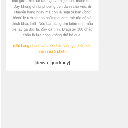
hảo giữa thiết kế táo bạo và hiệu suất mạnh mẽ.
Đây không chỉ là phương tiện dành cho việc di
chuyển hàng ngày mà còn là “người bạn đồng
hành” lý tưởng cho những ai đam mê tốc độ và
thích khác biệt. Nếu bạn đang tìm kiếm một mẫu
xe tay ga độc lạ, đầy cá tính, Dragster 300 chắc
chắn là lựa chọn không thể bỏ qua.
(Đặt hàng nhanh và chờ nhân viên gọi điện xác
nhận sau 5 phút!)
[devvn_quickbuy]