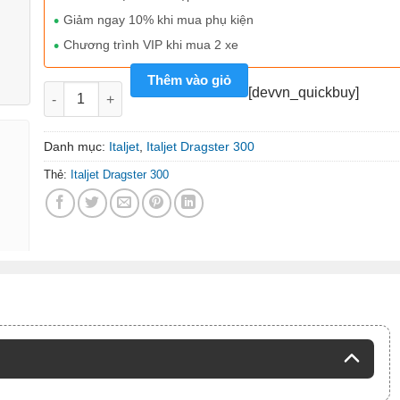
Giảm ngay 10% khi mua phụ kiện
Chương trình VIP khi mua 2 xe
Thêm vào giỏ
Xe tay ga nhập Italjet Dragster 300 - Malossi số lượng
[devvn_quickbuy]
Danh mục:
Italjet
,
Italjet Dragster 300
Thẻ:
Italjet Dragster 300