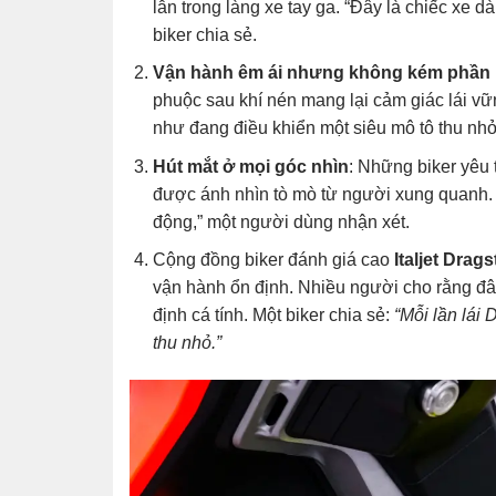
lẫn trong làng xe tay ga. “Đây là chiếc xe 
biker chia sẻ.
Vận hành êm ái nhưng không kém phần 
phuộc sau khí nén mang lại cảm giác lái vữ
như đang điều khiển một siêu mô tô thu nh
Hút mắt ở mọi góc nhìn
: Những biker yêu 
được ánh nhìn tò mò từ người xung quanh. “
động,” một người dùng nhận xét.
Cộng đồng biker đánh giá cao
Italjet Drag
vận hành ổn định. Nhiều người cho rằng đâ
định cá tính. Một biker chia sẻ:
“Mỗi lần lái 
thu nhỏ.”