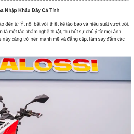
y Ga Nhập Khẩu Đầy Cá Tính
o đến từ Ý, nổi bật với thiết kế táo bạo và hiệu suất vượt trội.
 là một tác phẩm nghệ thuật, thu hút sự chú ý từ mọi ánh
xe này càng trở nên mạnh mẽ và đẳng cấp, làm say đắm các