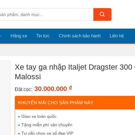
Hãng xe
Tin tức
Chính sách bảo hành
Liên hệ
Xe tay ga nhập Italjet Dragster 300
Malossi
₫
30.000.000
Đặt cọc:
KHUYẾN MÃI CHO SẢN PHẨM NÀY
Giao xe toàn quốc
Tặng miễn phí vận chuyển
Tư vấn chọn xe số đẹp VIP