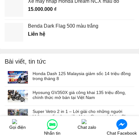
Xe máy nhập Honda Dream NCX màu đỏ
15.000.000
₫
Benda Dark Flag 500 màu trắng
Liên hệ
Bài viết, tin tức
Honda Dash 125 Malaysia giảm sốc 14 triệu đồng
trong tháng 8
Hyosung GV350X giá công khai 135 triệu đồng,
chính thức mở bán tại Việt Nam
Super Vetro 2 in 1 – Lời giải cho những người
không muốn chọn giữa Vetro Green và Vetro Blue
Gọi điện
Chat zalo
Không chỉ bán xe, Moto Đồng Tháp mang đến trải
Nhắn tin
Chat Facebook
nghiệm mua xe máy nhập khẩu khác biệt như thế