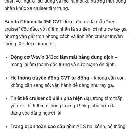
thiện với người sử dụng và mở ra một xu hướng mới trong
phân khúc xe cruiser tầm trung.
Benda Chinchilla 350 CVT
được định vị là mẫu “neo-
cruiser” độc đáo, với điểm nhấn là sự tiện lợi như xe tay ga
nhưng vẫn giữ trọn phong cách và linh hồn cruiser truyền
thống. Xe được trang bị:
Động cơ V-twin 343cc làm mát bằng dung dịch
–
mang lại âm thanh đặc trưng và sức mạnh ổn định.
Hệ thống truyền động CVT tự động
– không cần côn,
không cần sang số, vận hành dễ dàng như tay ga.
Thiết kế cruiser cổ điển pha hiện đại
, trọng tâm thấp,
yên xe chỉ 690mm, trọng lượng 195kg, phù hợp đa
dạng vóc dáng người lái.
Trang bị an toàn cao cấp
gồm ABS hai kênh, hệ thống