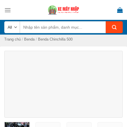
Skip
to
content
Tìm
kiếm:
/
/
Trang chủ
Benda
Benda Chinchilla 500