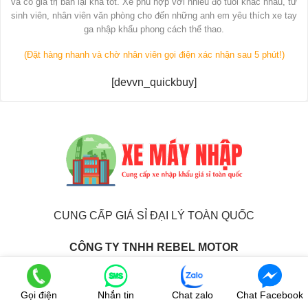
và có giá trị bán lại khá tốt. Xe phù hợp với nhiều độ tuổi khác nhau, từ
sinh viên, nhân viên văn phòng cho đến những anh em yêu thích xe tay
ga nhập khẩu phong cách thể thao.
(Đặt hàng nhanh và chờ nhân viên gọi điện xác nhận sau 5 phút!)
[devvn_quickbuy]
CUNG CẤP GIÁ SỈ ĐẠI LÝ TOÀN QUỐC
CÔNG TY TNHH REBEL MOTOR
4382C1 Nguyễn Cửu Phú, Khu phố 4, Phường Tân Tạo A,
Quận Bình Tân
Gọi điện
Nhắn tin
Chat zalo
Chat Facebook