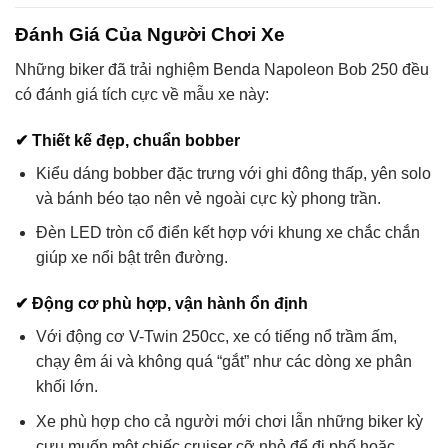
Đánh Giá Của Người Chơi Xe
Những biker đã trải nghiệm Benda Napoleon Bob 250 đều
có đánh giá tích cực về mẫu xe này:
✔
Thiết kế đẹp, chuẩn bobber
Kiểu dáng bobber đặc trưng với ghi đông thấp, yên solo
và bánh béo tạo nên vẻ ngoài cực kỳ phong trần.
Đèn LED tròn cổ điển kết hợp với khung xe chắc chắn
giúp xe nổi bật trên đường.
✔
Động cơ phù hợp, vận hành ổn định
Với động cơ V-Twin 250cc, xe có tiếng nổ trầm ấm,
chạy êm ái và không quá “gắt” như các dòng xe phân
khối lớn.
Xe phù hợp cho cả người mới chơi lẫn những biker kỳ
cựu muốn một chiếc cruiser cỡ nhỏ để đi phố hoặc