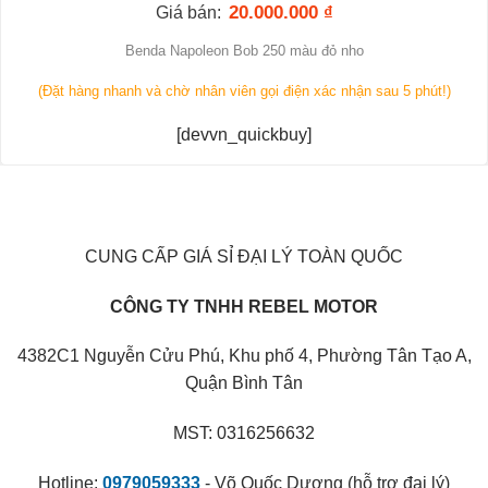
20.000.000
₫
Giá bán:
Benda Napoleon Bob 250 màu đỏ nho
(Đặt hàng nhanh và chờ nhân viên gọi điện xác nhận sau 5 phút!)
[devvn_quickbuy]
CUNG CẤP GIÁ SỈ ĐẠI LÝ TOÀN QUỐC
CÔNG TY TNHH REBEL MOTOR
4382C1 Nguyễn Cửu Phú, Khu phố 4, Phường Tân Tạo A,
Quận Bình Tân
MST: 0316256632
Hotline:
0979059333
- Võ Quốc Dương (hỗ trợ đại lý)