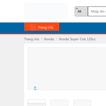
Skip
Tìm
to
kiếm:
content
Trang chủ
Giới thiệu
Sản phẩm
Trang chủ
/
Honda
/
Honda Super Cub 125cc