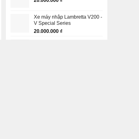
20.000.000
₫
Xe máy nhập Lambretta V200 -
V Special Series
20.000.000
₫
Honda Super Cub C125
Thailand màu xanh
20.000.000
₫
Bài viết, tin tức
Honda Dash 125 Malaysia
giảm sốc 14 triệu đồng trong
tháng 8
Hyosung GV350X giá công
khai 135 triệu đồng, chính thức
mở bán tại Việt Nam
Super Vetro 2 in 1 – Lời giải