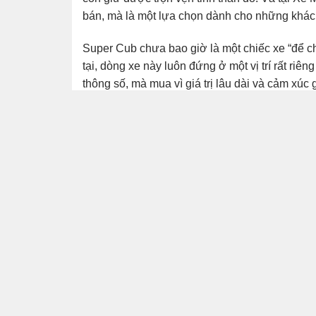
Chat Facebook
bán, mà là một lựa chọn dành cho những khách
Hotline: 0877433939
Super Cub chưa bao giờ là một chiếc xe “để c
tại, dòng xe này luôn đứng ở một vị trí rất riê
thông số, mà mua vì giá trị lâu dài và cảm xúc 
nhưng được hoàn thiện hơn để phù hợp với nh