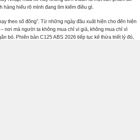
 hàng hiểu rõ mình đang tìm kiếm điều gì.
hạy theo số đông”. Từ những ngày đầu xuất hiện cho đến hiện
ng – nơi mà người ta không mua chỉ vì giá, không mua chỉ vì
gắn bó. Phiên bản C125 ABS 2026 tiếp tục kế thừa triết lý đó,
ịp sống hiện đại.