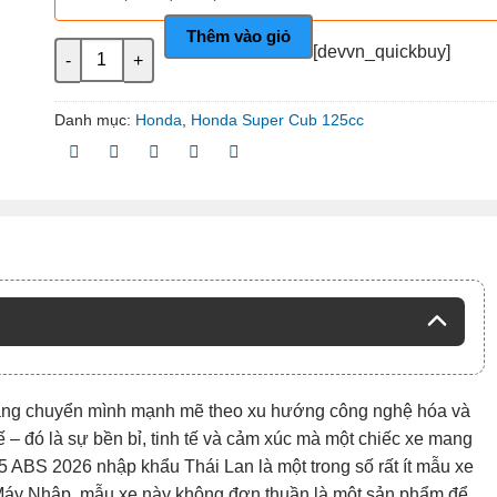
Thêm vào giỏ
Honda Super Cub C125 ABS 2026 - nhập khẩu Thái Lan số
[devvn_quickbuy]
Danh mục:
Honda
,
Honda Super Cub 125cc
đang chuyển mình mạnh mẽ theo xu hướng công nghệ hóa và
hế – đó là sự bền bỉ, tinh tế và cảm xúc mà một chiếc xe mang
5 ABS 2026
nhập khẩu Thái Lan là một trong số rất ít mẫu xe
e Máy Nhập, mẫu xe này không đơn thuần là một sản phẩm để