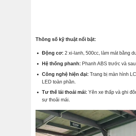
Thông số kỹ thuật nổi bật:
Động cơ:
2 xi-lanh, 500cc, làm mát bằng 
Hệ thống phanh:
Phanh ABS trước và sau, 
Công nghệ hiện đại:
Trang bị màn hình LCD
LED toàn phần.
Tư thế lái thoải mái:
Yên xe thấp và ghi đô
sự thoải mái.