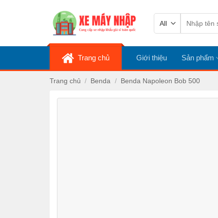
Skip
Tìm
to
kiếm:
content
Trang chủ
Giới thiệu
Sản phẩm
Trang chủ
/
Benda
/
Benda Napoleon Bob 500