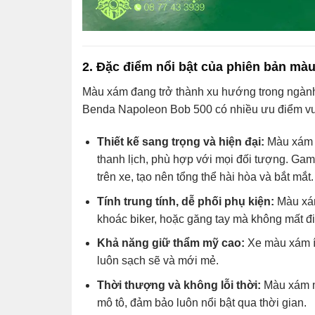
2. Đặc điểm nổi bật của phiên bản mà
Màu xám đang trở thành xu hướng trong ngành
Benda Napoleon Bob 500 có nhiều ưu điểm vượ
Thiết kế sang trọng và hiện đại:
Màu xám k
thanh lịch, phù hợp với mọi đối tượng. Gam 
trên xe, tạo nên tổng thể hài hòa và bắt mắt.
Tính trung tính, dễ phối phụ kiện:
Màu xám
khoác biker, hoặc găng tay mà không mất đi 
Khả năng giữ thẩm mỹ cao:
Xe màu xám ít
luôn sạch sẽ và mới mẻ.
Thời thượng và không lỗi thời:
Màu xám ma
mô tô, đảm bảo luôn nổi bật qua thời gian.