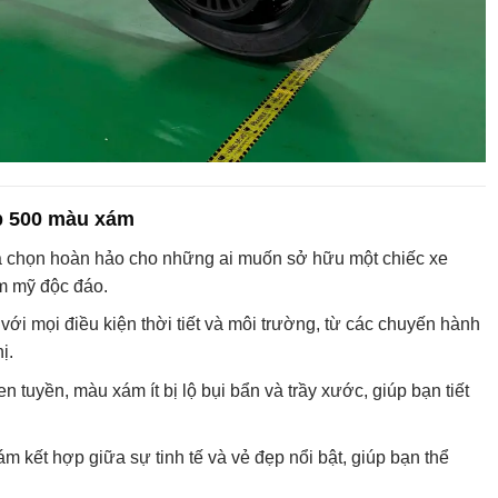
b 500 màu xám
a chọn hoàn hảo cho những ai muốn sở hữu một chiếc xe
m mỹ độc đáo.
ới mọi điều kiện thời tiết và môi trường, từ các chuyến hành
ị.
 tuyền, màu xám ít bị lộ bụi bẩn và trầy xước, giúp bạn tiết
ám kết hợp giữa sự tinh tế và vẻ đẹp nổi bật, giúp bạn thể