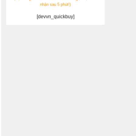
nhận sau 5 phút!)
[devvn_quickbuy]