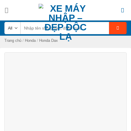
Skip
to
content
Tìm
kiếm:
/
/
Trang chủ
Honda
Honda Dax