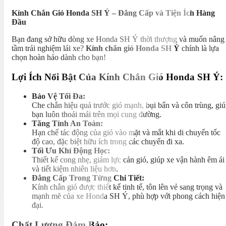
Kính Chắn Gió Honda SH Ý – Đẳng Cấp và Tiện Ích Hàng
Đầu
Bạn đang sở hữu dòng xe Honda SH Ý thời thượng và muốn nâng
tầm trải nghiệm lái xe?
Kính chắn gió Honda SH Ý
chính là lựa
chọn hoàn hảo dành cho bạn!
Lợi Ích Nổi Bật Của Kính Chắn Gió Honda SH Ý:
Bảo Vệ Tối Đa:
Che chắn hiệu quả trước gió mạnh, bụi bẩn và côn trùng, gi
bạn luôn thoải mái trên mọi cung đường.
Tăng Tính An Toàn:
Hạn chế tác động của gió vào mặt và mắt khi di chuyển tốc
độ cao, đặc biệt hữu ích trong các chuyến đi xa.
Tối Ưu Khí Động Học:
Thiết kế cong nhẹ, giảm lực cản gió, giúp xe vận hành êm ái
và tiết kiệm nhiên liệu hơn.
Đẳng Cấp Trong Từng Chi Tiết:
Kính chắn gió được thiết kế tinh tế, tôn lên vẻ sang trọng và
mạnh mẽ của xe Honda SH Ý, phù hợp với phong cách hiện
đại.
Chất Lượng Đảm Bảo: