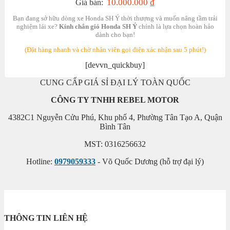
10.000.000
₫
Giá bán:
Bạn đang sở hữu dòng xe Honda SH Ý thời thượng và muốn nâng tầm trải
nghiệm lái xe?
Kính chắn gió Honda SH Ý
chính là lựa chọn hoàn hảo
dành cho bạn!
(Đặt hàng nhanh và chờ nhân viên gọi điện xác nhận sau 5 phút!)
[devvn_quickbuy]
CUNG CẤP GIÁ SỈ ĐẠI LÝ TOÀN QUỐC
CÔNG TY TNHH REBEL MOTOR
4382C1 Nguyễn Cửu Phú, Khu phố 4, Phường Tân Tạo A, Quận
Bình Tân
MST: 0316256632
Hotline:
0979059333
- Võ Quốc Dương (hỗ trợ đại lý)
THÔNG TIN LIÊN HỆ