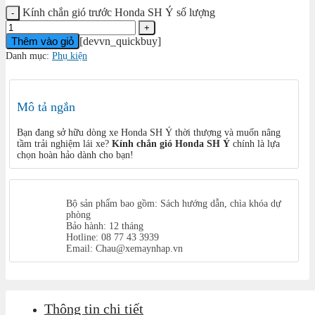
Kính chắn gió trước Honda SH Ý số lượng
Thêm vào giỏ
[devvn_quickbuy]
Danh mục:
Phụ kiện
Mô tả ngắn
Bạn đang sở hữu dòng xe Honda SH Ý thời thượng và muốn nâng
tầm trải nghiệm lái xe?
Kính chắn gió Honda SH Ý
chính là lựa
chọn hoàn hảo dành cho bạn!
Bộ sản phẩm bao gồm: Sách hướng dẫn, chìa khóa dự
phòng
Bảo hành: 12 tháng
Hotline: 08 77 43 3939
Email: Chau@xemaynhap.vn
Thông tin chi tiết