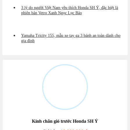
3 lý do người Việt Nam yêu thích Honda SH Ý, đặc biệt là
phiên bản Vetro Xanh Ngọc Lục Bảo
Yamaha Tricity 155, mẫu xe tay ga 3 bánh an toàn dành cho
gia đình
Kính chắn gió trước Honda SH Ý