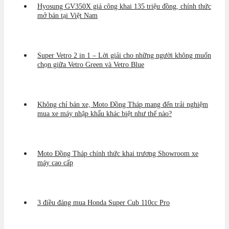
Hyosung GV350X giá công khai 135 triệu đồng, chính thức
mở bán tại Việt Nam
Super Vetro 2 in 1 – Lời giải cho những người không muốn
chọn giữa Vetro Green và Vetro Blue
Không chỉ bán xe, Moto Đồng Tháp mang đến trải nghiệm
mua xe máy nhập khẩu khác biệt như thế nào?
Moto Đồng Tháp chính thức khai trương Showroom xe
máy cao cấp
3 điều đáng mua Honda Super Cub 110cc Pro