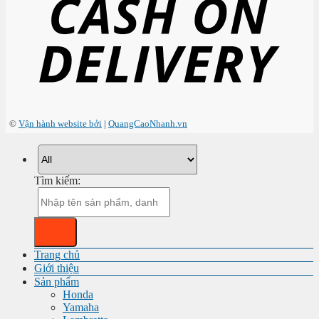
©
Vận hành website bởi
|
QuangCaoNhanh.vn
Tìm kiếm:
Trang chủ
Giới thiệu
Sản phẩm
Honda
Yamaha