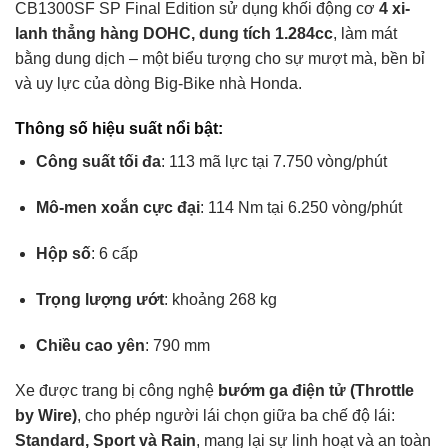
CB1300SF SP Final Edition sử dụng khối động cơ
4 xi-
lanh thẳng hàng DOHC, dung tích 1.284cc
, làm mát
bằng dung dịch – một biểu tượng cho sự mượt mà, bền bỉ
và uy lực của dòng Big-Bike nhà Honda.
Thông số hiệu suất nổi bật:
Công suất tối đa
: 113 mã lực tại 7.750 vòng/phút
Mô-men xoắn cực đại
: 114 Nm tại 6.250 vòng/phút
Hộp số
: 6 cấp
Trọng lượng ướt
: khoảng 268 kg
Chiều cao yên
: 790 mm
Xe được trang bị công nghệ
bướm ga điện tử (Throttle
by Wire)
, cho phép người lái chọn giữa ba chế độ lái:
Standard, Sport và Rain
, mang lại sự linh hoạt và an toàn