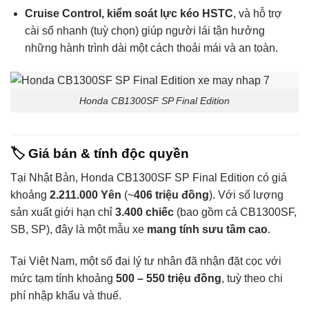
Cruise Control, kiểm soát lực kéo HSTC
, và hỗ trợ
cài số nhanh (tuỳ chọn) giúp người lái tận hưởng
những hành trình dài một cách thoải mái và an toàn.
Honda CB1300SF SP Final Edition
🏷️
Giá bán & tính độc quyền
Tại Nhật Bản, Honda CB1300SF SP Final Edition có giá
khoảng
2.211.000 Yên
(~
406 triệu đồng
). Với số lượng
sản xuất giới hạn chỉ
3.400 chiếc
(bao gồm cả CB1300SF,
SB, SP), đây là một mẫu xe
mang tính sưu tầm cao
.
Tại Việt Nam, một số đại lý tư nhân đã nhận đặt cọc với
mức tạm tính khoảng
500 – 550 triệu đồng
, tuỳ theo chi
phí nhập khẩu và thuế.