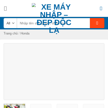
Skip
to
content
Tìm
kiếm:
/
Trang chủ
Honda