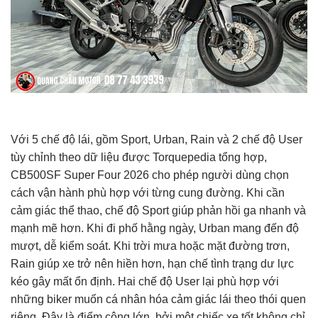
Với 5 chế độ lái, gồm Sport, Urban, Rain và 2 chế độ User
tùy chỉnh theo dữ liệu được Torquepedia tổng hợp,
CB500SF Super Four 2026 cho phép người dùng chọn
cách vận hành phù hợp với từng cung đường. Khi cần
cảm giác thể thao, chế độ Sport giúp phản hồi ga nhanh và
mạnh mẽ hơn. Khi đi phố hằng ngày, Urban mang đến độ
mượt, dễ kiểm soát. Khi trời mưa hoặc mặt đường trơn,
Rain giúp xe trở nên hiền hơn, hạn chế tình trạng dư lực
kéo gây mất ổn định. Hai chế độ User lại phù hợp với
những biker muốn cá nhân hóa cảm giác lái theo thói quen
riêng. Đây là điểm cộng lớn, bởi một chiếc xe tốt không chỉ