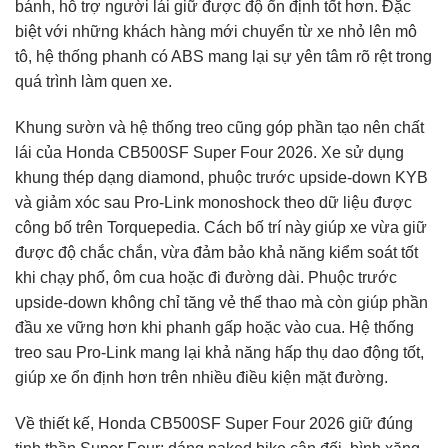
bánh, hỗ trợ người lái giữ được độ ổn định tốt hơn. Đặc
biệt với những khách hàng mới chuyển từ xe nhỏ lên mô
tô, hệ thống phanh có ABS mang lại sự yên tâm rõ rệt trong
quá trình làm quen xe.
Khung sườn và hệ thống treo cũng góp phần tạo nên chất
lái của Honda CB500SF Super Four 2026. Xe sử dụng
khung thép dạng diamond, phuộc trước upside-down KYB
và giảm xóc sau Pro-Link monoshock theo dữ liệu được
công bố trên Torquepedia. Cách bố trí này giúp xe vừa giữ
được độ chắc chắn, vừa đảm bảo khả năng kiểm soát tốt
khi chạy phố, ôm cua hoặc đi đường dài. Phuộc trước
upside-down không chỉ tăng vẻ thể thao mà còn giúp phần
đầu xe vững hơn khi phanh gấp hoặc vào cua. Hệ thống
treo sau Pro-Link mang lại khả năng hấp thụ dao động tốt,
giúp xe ổn định hơn trên nhiều điều kiện mặt đường.
Về thiết kế, Honda CB500SF Super Four 2026 giữ đúng