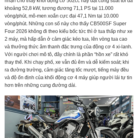
nhận cho thấy khối động cơ 502cc này đạt công suất tối đa
khoảng 52,8 kW, tương đương 71,1 PS tại 11.000
vòng/phút, mô-men xoắn cực đại 47,1 Nm tại 10.000
vòng/phút. Những con số này cho thấy CB500SF Super
Four 2026 không đi theo kiểu bốc tức thì ở tua thấp như xe
2 máy, mà hấp dẫn ở cảm giác kéo tua, lên vòng tua cao
và thưởng thức âm thanh đặc trưng của động cơ 4 xi-lanh.
Với người chơi mô tô, đây chính là phần “hồn xe” rất khó
thay thế. Khi chạy phố, xe vẫn đủ êm và dễ kiểm soát; khi
ra đường trường, cảm giác tăng tốc mượt, tiếng máy đều
và độ ổn định của khối động cơ 4 máy giúp người lái tự tin
hơn trên những cung đường dài.