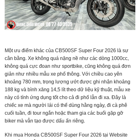
Một ưu điểm khác của CB500SF Super Four 2026 là sự
cân bằng. Xe không quá nặng nề như các dòng 1000cc,
không quá cực đoan như sportbike, cũng không quá đơn
giản như nhiều mẫu xe phổ thông. Với chiều cao yên
khoảng 780 mm, trọng lượng ướt được ghi nhận khoảng
188 kg và bình xăng 14,5 lít theo dữ liệu kỹ thuật, mẫu xe
này có tính ứng dụng tốt cho cả đi phố lẫn đi xa. Đây là
chiếc xe mà người lái có thể dùng hằng ngày, đi cà phê
cuối tuần, đi tour ngắn hoặc tham gia các buổi gặp gỡ
biker mà vẫn tạo được dấu ấn riêng.
Khi mua Honda CB500SF Super Four 2026 tại Website