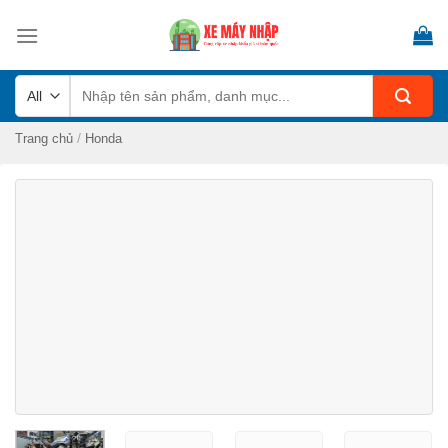
Skip
to
content
Tìm
kiếm:
/
Trang chủ
Honda