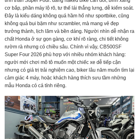
tinh thần Super Four: dáng naked bike cân đối, bình xăng
cơ bắp, phần máy lộ rõ, tư thế lái thẳng lưng, dễ kiểm soát.
Đây là kiểu dáng không quá hầm hố như sportbike, cũng
không quá bụi bặm như scrambler, mà mang vẻ đẹp
trưởng thành, lịch lãm và bền dáng. Người nhìn dễ nhận ra
chất Honda ở sự gọn gàng, cơ khí rõ ràng, chi tiết không
rườm rà nhưng có chiều sâu. Chính vì vậy, CB500SF
Super Four 2026 phù hợp với nhiều nhóm khách hàng:
người mới chơi mô tô muốn một chiếc xe dễ tiếp cận
nhưng có giá trị trải nghiệm cao, biker lâu năm muốn tìm lại
cảm giác 4 máy, hoặc khách hàng thích sưu tầm những
mẫu Honda có cá tính riêng.