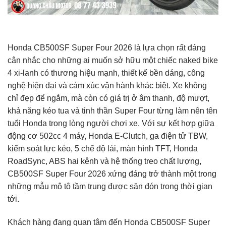
Honda CB500SF Super Four 2026 là lựa chọn rất đáng
cân nhắc cho những ai muốn sở hữu một chiếc naked bike
4 xi-lanh có thương hiệu mạnh, thiết kế bền dáng, công
nghệ hiện đại và cảm xúc vận hành khác biệt. Xe không
chỉ đẹp để ngắm, mà còn có giá trị ở âm thanh, độ mượt,
khả năng kéo tua và tinh thần Super Four từng làm nên tên
tuổi Honda trong lòng người chơi xe. Với sự kết hợp giữa
động cơ 502cc 4 máy, Honda E-Clutch, ga điện tử TBW,
kiểm soát lực kéo, 5 chế độ lái, màn hình TFT, Honda
RoadSync, ABS hai kênh và hệ thống treo chất lượng,
CB500SF Super Four 2026 xứng đáng trở thành một trong
những mẫu mô tô tầm trung được săn đón trong thời gian
tới.
Khách hàng đang quan tâm đến Honda CB500SF Super