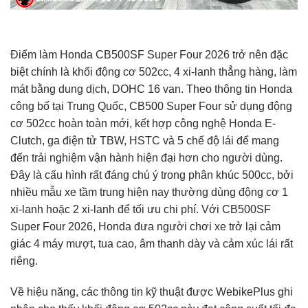
Điểm làm Honda CB500SF Super Four 2026 trở nên đặc
biệt chính là khối động cơ 502cc, 4 xi-lanh thẳng hàng, làm
mát bằng dung dịch, DOHC 16 van. Theo thông tin Honda
công bố tại Trung Quốc, CB500 Super Four sử dụng động
cơ 502cc hoàn toàn mới, kết hợp công nghệ Honda E-
Clutch, ga điện tử TBW, HSTC và 5 chế độ lái để mang
đến trải nghiệm vận hành hiện đại hơn cho người dùng.
Đây là cấu hình rất đáng chú ý trong phân khúc 500cc, bởi
nhiều mẫu xe tầm trung hiện nay thường dùng động cơ 1
xi-lanh hoặc 2 xi-lanh để tối ưu chi phí. Với CB500SF
Super Four 2026, Honda đưa người chơi xe trở lại cảm
giác 4 máy mượt, tua cao, âm thanh dày và cảm xúc lái rất
riêng.
Về hiệu năng, các thông tin kỹ thuật được WebikePlus ghi