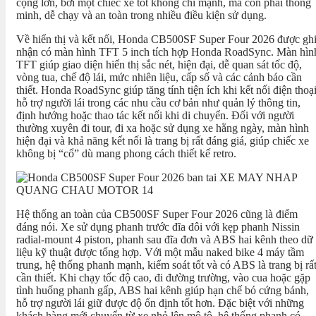
cộng lớn, bởi một chiếc xe tốt không chỉ mạnh, mà còn phải thông
minh, dễ chạy và an toàn trong nhiều điều kiện sử dụng.
Về hiển thị và kết nối, Honda CB500SF Super Four 2026 được gh
nhận có màn hình TFT 5 inch tích hợp Honda RoadSync. Màn hìn
TFT giúp giao diện hiển thị sắc nét, hiện đại, dễ quan sát tốc độ,
vòng tua, chế độ lái, mức nhiên liệu, cấp số và các cảnh báo cần
thiết. Honda RoadSync giúp tăng tính tiện ích khi kết nối điện thoại
hỗ trợ người lái trong các nhu cầu cơ bản như quản lý thông tin,
định hướng hoặc thao tác kết nối khi di chuyển. Đối với người
thường xuyên đi tour, đi xa hoặc sử dụng xe hằng ngày, màn hình
hiện đại và khả năng kết nối là trang bị rất đáng giá, giúp chiếc xe
không bị “cổ” dù mang phong cách thiết kế retro.
Hệ thống an toàn của CB500SF Super Four 2026 cũng là điểm
đáng nói. Xe sử dụng phanh trước đĩa đôi với kẹp phanh Nissin
radial-mount 4 piston, phanh sau đĩa đơn và ABS hai kênh theo dữ
liệu kỹ thuật được tổng hợp. Với một mẫu naked bike 4 máy tầm
trung, hệ thống phanh mạnh, kiểm soát tốt và có ABS là trang bị rấ
cần thiết. Khi chạy tốc độ cao, đi đường trường, vào cua hoặc gặp
tình huống phanh gấp, ABS hai kênh giúp hạn chế bó cứng bánh,
hỗ trợ người lái giữ được độ ổn định tốt hơn. Đặc biệt với những
khách hàng mới chuyển từ xe nhỏ lên mô tô, hệ thống phanh có