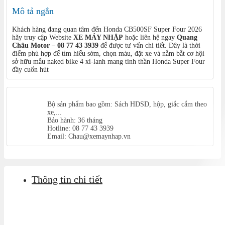
Mô tả ngắn
Khách hàng đang quan tâm đến Honda CB500SF Super Four 2026
hãy truy cập Website
XE MÁY NHẬP
hoặc liên hệ ngay
Quang
Châu Motor – 08 77 43 3939
để được tư vấn chi tiết. Đây là thời
điểm phù hợp để tìm hiểu sớm, chọn màu, đặt xe và nắm bắt cơ hội
sở hữu mẫu naked bike 4 xi-lanh mang tinh thần Honda Super Four
đầy cuốn hút
Bộ sản phẩm bao gồm: Sách HDSD, hộp, giắc cắm theo
xe,...
Bảo hành: 36 tháng
Hotline: 08 77 43 3939
Email: Chau@xemaynhap.vn
Thông tin chi tiết