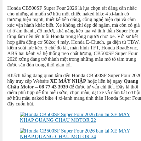
Honda CB500SF Super Four 2026 là lựa chọn rất đáng cân nhắc
cho những ai muốn sở hữu một chiếc naked bike 4 xi-lanh có
thương hiệu mạnh, thiết kế bền dáng, công nghệ hiện đại và cảm
xúc vận hành khác biệt. Xe không chỉ đẹp để ngắm, mà còn có giá
trị ở âm thanh, độ mượt, khả năng kéo tua và tinh thần Super Four
từng làm nên tên tuổi Honda trong lòng người chơi xe. Với sự kết
hợp giữa động cơ 502cc 4 máy, Honda E-Clutch, ga điện tử TBW,
kiểm soát lực kéo, 5 chế độ lái, màn hình TFT, Honda RoadSync,
ABS hai kênh và hệ thống treo chất lượng, CB500SF Super Four
2026 xứng đáng trở thành một trong những mẫu mô tô tầm trung
được săn đón trong thời gian tới.
Khách hàng đang quan tâm đến Honda CB500SF Super Four 202
hãy truy cập Website
XE MÁY NHẬP
hoặc liên hệ ngay
Quang
Châu Motor – 08 77 43 3939
để được tư vấn chi tiết. Đây là thời
điểm phù hợp để tìm hiểu sớm, chọn màu, đặt xe và nắm bắt cơ hội
sở hữu mẫu naked bike 4 xi-lanh mang tinh thần Honda Super Fou
đầy cuốn hút.