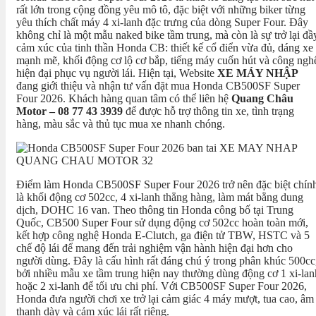
rất lớn trong cộng đồng yêu mô tô, đặc biệt với những biker từng
yêu thích chất máy 4 xi-lanh đặc trưng của dòng Super Four. Đây
không chỉ là một mẫu naked bike tầm trung, mà còn là sự trở lại đầ
cảm xúc của tinh thần Honda CB: thiết kế cổ điển vừa đủ, dáng xe
mạnh mẽ, khối động cơ lộ cơ bắp, tiếng máy cuốn hút và công ngh
hiện đại phục vụ người lái. Hiện tại, Website
XE MÁY NHẬP
đang giới thiệu và nhận tư vấn đặt mua Honda CB500SF Super
Four 2026. Khách hàng quan tâm có thể liên hệ
Quang Châu
Motor – 08 77 43 3939
để được hỗ trợ thông tin xe, tình trạng
hàng, màu sắc và thủ tục mua xe nhanh chóng.
Điểm làm Honda CB500SF Super Four 2026 trở nên đặc biệt chín
là khối động cơ 502cc, 4 xi-lanh thẳng hàng, làm mát bằng dung
dịch, DOHC 16 van. Theo thông tin Honda công bố tại Trung
Quốc, CB500 Super Four sử dụng động cơ 502cc hoàn toàn mới,
kết hợp công nghệ Honda E-Clutch, ga điện tử TBW, HSTC và 5
chế độ lái để mang đến trải nghiệm vận hành hiện đại hơn cho
người dùng. Đây là cấu hình rất đáng chú ý trong phân khúc 500cc
bởi nhiều mẫu xe tầm trung hiện nay thường dùng động cơ 1 xi-lan
hoặc 2 xi-lanh để tối ưu chi phí. Với CB500SF Super Four 2026,
Honda đưa người chơi xe trở lại cảm giác 4 máy mượt, tua cao, âm
thanh dày và cảm xúc lái rất riêng.