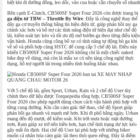
biệt khi đi đường đông, leo dốc, vào cua hoặc cần chuyển số nhanh
Bên cạnh E-Clutch, CB500SF Super Four 2026 còn được trang bị
ga điện tử TBW – Throttle By Wire
. Đây là công nghệ thay thế
dây ga cơ truyền thống bằng tín hiệu điện tử, giúp phản hồi tay ga
chính xác hơn và hỗ trợ các tính năng điện tử hiện đại như chế độ
lái, kiểm soát lực kéo và tối ưu độ mở bướm ga theo từng điều kiện
vận hành. Honda cũng công bố xe có tính năng tự động bù ga khi
về số và phối hợp cùng HSTC để cung cấp 5 chế độ lái. Điều này
khiến CB500SF Super Four 2026 không chỉ là một chiếc naked
bike đẹp về dáng, mà còn là mẫu xe có nền tảng công nghệ thực
dụng, hỗ trợ người lái trong nhiều tình huống khác nhau.
Với 5 chế độ lái, gồm Sport, Urban, Rain và 2 chế độ User tùy
chỉnh theo dữ liệu được Torquepedia tổng hợp, CB500SF Super
Four 2026 cho phép người dùng chọn cách vận hành phù hợp với
từng cung đường. Khi cần cảm giác thể thao, chế độ Sport giúp
phản hồi ga nhanh và mạnh mẽ hơn. Khi đi phố hằng ngày, Urban
mang đến độ mượt, dễ kiểm soát. Khi trời mưa hoặc mặt đường
trơn, Rain giúp xe trở nên hiền hơn, hạn chế tình trạng dư lực kéo
gây mất ổn định. Hai chế độ User lại phù hợp với những biker
muốn cá nhân hóa cảm giác lái theo thói quen riêng. Đây là điểm