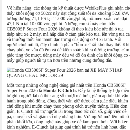
Về hiệu năng, các thông tin kỹ thuật được WebikePlus ghi nhận ch
thấy khối động cơ 502cc này đạt công suất tối đa khoảng 52,8 kW,
tương đương 71,1 PS tại 11.000 vòng/phút, mô-men xoắn cực đại
47,1 Nm tại 10.000 vòng/phút. Những con số này cho thấy
CB500SF Super Four 2026 không đi theo kiểu bốc tức thì ở tua
thấp như xe 2 máy, mà hấp dẫn ở cảm giác kéo tua, lên vòng tua c
và thưởng thức âm thanh đặc trưng của động cơ 4 xi-lanh. Với
người chơi mô tô, đây chính là phần “hồn xe” rất khó thay thế. Khi
chạy phố, xe vẫn đủ êm và dễ kiểm soát; khi ra đường trường, cảm
giác tăng tốc mượt, tiếng máy đều và độ ổn định của khối động cơ 
máy giúp người lái tự tin hơn trên những cung đường dài.
Một trong những công nghệ đáng giá nhất trên Honda CB500SF
Super Four 2026 là
Honda E-Clutch
. Đây là hệ thống ly hợp điện
tử giúp người lái có thể sang số mượt mà hơn, giảm áp lực khi vận
hành trong phố đông, đồng thời vẫn giữ được cảm giác điều khiển
chủ động khi muốn chạy theo phong cách truyền thống. Hiểu đơn
giản, E-Clutch hỗ trợ người lái trong thao tác côn số, giúp việc đề-
pa, chuyển số và giảm số nhẹ nhàng hơn. Với người mới lên mô tô
phân khối lớn, công nghệ này giúp xe dễ làm quen hơn. Với biker
kinh nghiệm, E-Clutch lại giúp quá trình lái trở nên linh hoạt, đặc