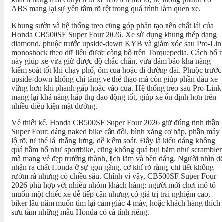
ABS mang lại sự yên tâm rõ rệt trong quá trình làm quen xe.
Khung sườn và hệ thống treo cũng góp phần tạo nên chất lái của
Honda CB500SF Super Four 2026. Xe sử dụng khung thép dạng
diamond, phuộc trước upside-down KYB và giảm xóc sau Pro-Lin
monoshock theo dữ liệu được công bố trên Torquepedia. Cách bố t
này giúp xe vừa giữ được độ chắc chắn, vừa đảm bảo khả năng
kiểm soát tốt khi chạy phố, ôm cua hoặc đi đường dài. Phuộc trước
upside-down không chỉ tăng vẻ thể thao mà còn giúp phần đầu xe
vững hơn khi phanh gấp hoặc vào cua. Hệ thống treo sau Pro-Link
mang lại khả năng hấp thụ dao động tốt, giúp xe ổn định hơn trên
nhiều điều kiện mặt đường.
Về thiết kế, Honda CB500SF Super Four 2026 giữ đúng tinh thần
Super Four: dáng naked bike cân đối, bình xăng cơ bắp, phần máy
lộ rõ, tư thế lái thẳng lưng, dễ kiểm soát. Đây là kiểu dáng không
quá hầm hố như sportbike, cũng không quá bụi bặm như scrambler
mà mang vẻ đẹp trưởng thành, lịch lãm và bền dáng. Người nhìn d
nhận ra chất Honda ở sự gọn gàng, cơ khí rõ ràng, chi tiết không
rườm rà nhưng có chiều sâu. Chính vì vậy, CB500SF Super Four
2026 phù hợp với nhiều nhóm khách hàng: người mới chơi mô tô
muốn một chiếc xe dễ tiếp cận nhưng có giá trị trải nghiệm cao,
biker lâu năm muốn tìm lại cảm giác 4 máy, hoặc khách hàng thích
sưu tầm những mẫu Honda có cá tính riêng.