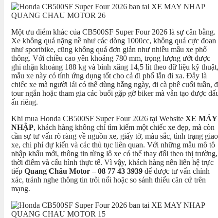
Một ưu điểm khác của CB500SF Super Four 2026 là sự cân bằng.
Xe không quá nặng nề như các dòng 1000cc, không quá cực đoan
như sportbike, cũng không quá đơn giản như nhiều mẫu xe phổ
thông. Với chiều cao yên khoảng 780 mm, trọng lượng ướt được
ghi nhận khoảng 188 kg và bình xăng 14,5 lít theo dữ liệu kỹ thuật
mẫu xe này có tính ứng dụng tốt cho cả đi phố lẫn đi xa. Đây là
chiếc xe mà người lái có thể dùng hằng ngày, đi cà phê cuối tuần, đ
tour ngắn hoặc tham gia các buổi gặp gỡ biker mà vẫn tạo được dấ
ấn riêng.
Khi mua Honda CB500SF Super Four 2026 tại Website
XE MÁY
NHẬP
, khách hàng không chỉ tìm kiếm một chiếc xe đẹp, mà còn
cần sự tư vấn rõ ràng về nguồn xe, giấy tờ, màu sắc, tình trạng giao
xe, chi phí dự kiến và các thủ tục liên quan. Với những mẫu mô tô
nhập khẩu mới, thông tin từng lô xe có thể thay đổi theo thị trường,
thời điểm và cấu hình thực tế. Vì vậy, khách hàng nên liên hệ trực
tiếp
Quang Châu Motor – 08 77 43 3939
để được tư vấn chính
xác, tránh nghe thông tin trôi nổi hoặc so sánh thiếu căn cứ trên
mạng.