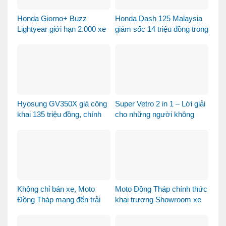
Honda Giorno+ Buzz
Honda Dash 125 Malaysia
Lightyear giới hạn 2.000 xe
giảm sốc 14 triệu đồng trong
– Xe sưu tầm hay phương
tháng 8
tiện đi lại?
Hyosung GV350X giá công
Super Vetro 2 in 1 – Lời giải
khai 135 triệu đồng, chính
cho những người không
thức mở bán tại Việt Nam
muốn chọn giữa Vetro
Green và Vetro Blue
Không chỉ bán xe, Moto
Moto Đồng Tháp chính thức
Đồng Tháp mang đến trải
khai trương Showroom xe
nghiệm mua xe máy nhập
máy cao cấp
khẩu khác biệt như thế nào?