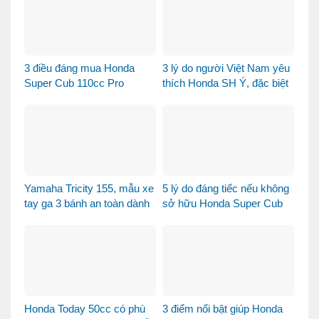
3 điều đáng mua Honda
3 lý do người Việt Nam yêu
Super Cub 110cc Pro
thích Honda SH Ý, đặc biệt
là phiên bản Vetro Xanh
Ngọc Lục Bảo
Yamaha Tricity 155, mẫu xe
5 lý do đáng tiếc nếu không
tay ga 3 bánh an toàn dành
sở hữu Honda Super Cub
cho gia đình
110 Fujisan
Honda Today 50cc có phù
3 điểm nổi bật giúp Honda