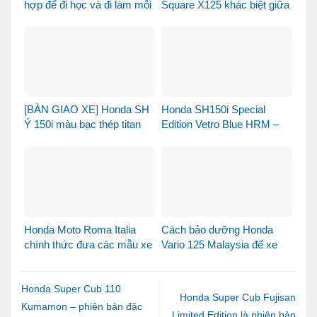
hợp để đi học và đi làm mỗi
Square X125 khác biệt giữa
ngày?
thị trường xe tay ga 125cc
[BÀN GIAO XE] Honda SH
Honda SH150i Special
Ý 150i màu bạc thép titan
Edition Vetro Blue HRM –
được bàn giao đến chị
Khi Honda SH Made in Italy
khách dễ thương – Khi sự
bước sang một chương
tinh tế tìm đúng chủ nhân
mới tại Việt Nam
Honda Moto Roma Italia
Cách bảo dưỡng Honda
chính thức đưa các mẫu xe
Vario 125 Malaysia để xe
Honda Made in Italy đến
luôn bền đẹp và vận hành
Việt Nam
ổn định
Honda Super Cub 110
Honda Super Cub Fujisan
Kumamon – phiên bản đặc
Limited Edition là phiên bản