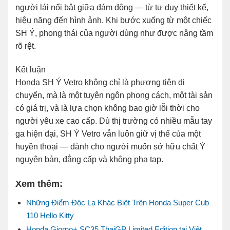
người lái nổi bật giữa đám đông — từ tư duy thiết kế,
hiệu năng đến hình ảnh. Khi bước xuống từ một chiếc
SH Ý, phong thái của người dùng như được nâng tầm
rõ rệt.
Kết luận
Honda SH Ý Vetro không chỉ là phương tiện di
chuyển, mà là một tuyên ngôn phong cách, một tài sản
có giá trị, và là lựa chọn không bao giờ lỗi thời cho
người yêu xe cao cấp. Dù thị trường có nhiều mẫu tay
ga hiện đại, SH Ý Vetro vẫn luôn giữ vị thế của một
huyền thoại — dành cho người muốn sở hữu chất Ý
nguyên bản, đẳng cấp và không pha tạp.
Xem thêm:
Những Điểm Độc Lạ Khác Biệt Trên Honda Super Cub
110 Hello Kitty
Honda Giorno+ SC35 ThaiGP Limited Edition tại Việt