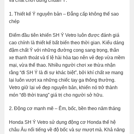
và chất chơi đúng chuẩn Ý.
1. Thiết kế Ý nguyên bản – Đẳng cấp không thể sao
chép
Điểm đầu tiên khiến SH Ý Vetro luôn được đánh giá
cao chính là thiết kế bất biến theo thời gian. Kiểu dáng
đậm chất Ý với những đường cong sang trọng, thân
xe thanh thoát và tỉ lệ hài hòa tạo nên vẻ đẹp vừa mềm
mại, vừa thể thao. Nhiều người chơi xe thừa nhận
rằng “đi SH Ý là đi sự khác biệt”, bởi khí chất xe mang
lại luôn vượt xa những chiếc tay ga thông thường.
Vetro giữ lại vẻ đẹp nguyên bản, khiến nó trở thành
món “đồ thời trang” giá trị cho người sở hữu.
2. Động cơ mạnh mẽ – Êm, bốc, bền theo năm tháng
Honda SH Ý Vetro sử dụng động cơ Honda thế hệ
châu Âu nổi tiếng về độ bốc và sự mượt mà. Khả năng