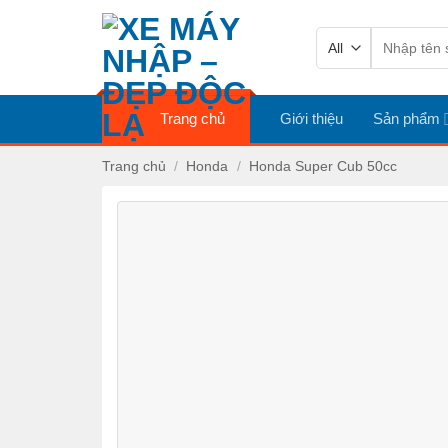
Skip
Tìm
to
kiếm:
content
Trang chủ
Giới thiệu
Sản phẩm
Trang chủ
/
Honda
/
Honda Super Cub 50cc