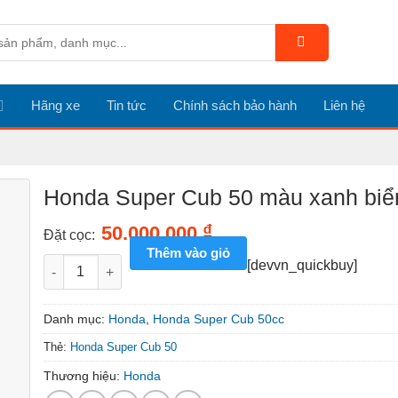
Hãng xe
Tin tức
Chính sách bảo hành
Liên hệ
Honda Super Cub 50 màu xanh biể
₫
50.000.000
Đặt cọc:
Thêm vào giỏ
Honda Super Cub 50 màu xanh biển số lượng
[devvn_quickbuy]
Danh mục:
Honda
,
Honda Super Cub 50cc
Thẻ:
Honda Super Cub 50
Thương hiệu:
Honda