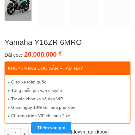
Yamaha Y16ZR 6MRO
₫
20.000.000
Đặt cọc:
KHUYẾN MÃI CHO SẢN PHẨM NÀY
Giao xe toàn quốc
Tặng miễn phí vận chuyển
Tư vấn chọn xe số đẹp VIP
Giảm ngay 10% khi mua phụ kiện
Chương trình VIP khi mua 2 xe
Thêm vào giỏ
Yamaha Y16ZR 6MRO số lượng
[devvn_quickbuy]