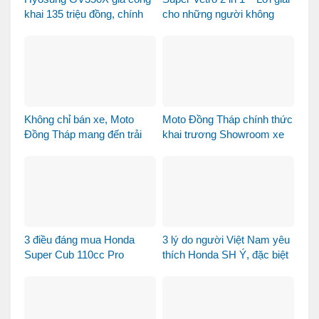
khai 135 triệu đồng, chính
cho những người không
thức mở bán tại Việt Nam
muốn chọn giữa Vetro
Green và Vetro Blue
Không chỉ bán xe, Moto
Moto Đồng Tháp chính thức
Đồng Tháp mang đến trải
khai trương Showroom xe
nghiệm mua xe máy nhập
máy cao cấp
khẩu khác biệt như thế nào?
3 điều đáng mua Honda
3 lý do người Việt Nam yêu
Super Cub 110cc Pro
thích Honda SH Ý, đặc biệt
là phiên bản Vetro Xanh
Ngọc Lục Bảo