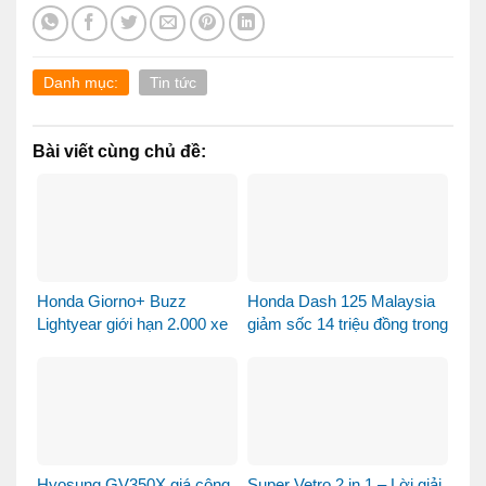
Danh mục:
Tin tức
Bài viết cùng chủ đề:
Honda Giorno+ Buzz
Honda Dash 125 Malaysia
Lightyear giới hạn 2.000 xe
giảm sốc 14 triệu đồng trong
– Xe sưu tầm hay phương
tháng 8
tiện đi lại?
Hyosung GV350X giá công
Super Vetro 2 in 1 – Lời giải