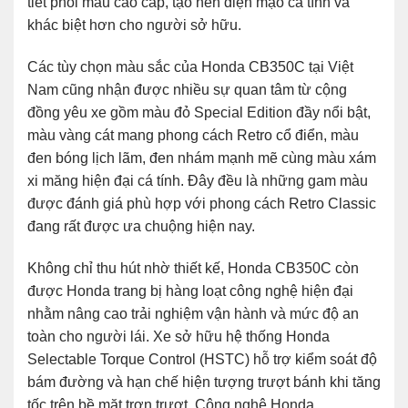
tiết phối màu cao cấp, tạo nên diện mạo cá tính và
khác biệt hơn cho người sở hữu.
Các tùy chọn màu sắc của Honda CB350C tại Việt
Nam cũng nhận được nhiều sự quan tâm từ cộng
đồng yêu xe gồm màu đỏ Special Edition đầy nổi bật,
màu vàng cát mang phong cách Retro cổ điển, màu
đen bóng lịch lãm, đen nhám mạnh mẽ cùng màu xám
xi măng hiện đại cá tính. Đây đều là những gam màu
được đánh giá phù hợp với phong cách Retro Classic
đang rất được ưa chuộng hiện nay.
Không chỉ thu hút nhờ thiết kế,
Honda CB350C
còn
được Honda trang bị hàng loạt công nghệ hiện đại
nhằm nâng cao trải nghiệm vận hành và mức độ an
toàn cho người lái. Xe sở hữu hệ thống Honda
Selectable Torque Control (HSTC) hỗ trợ kiểm soát độ
bám đường và hạn chế hiện tượng trượt bánh khi tăng
tốc trên bề mặt trơn trượt. Công nghệ Honda