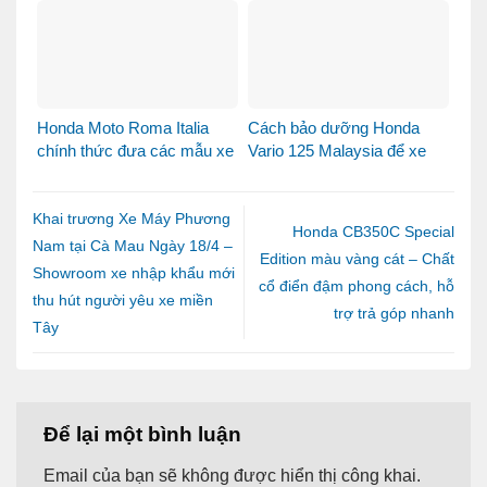
khách dễ thương – Khi sự
bước sang một chương
tinh tế tìm đúng chủ nhân
mới tại Việt Nam
Honda Moto Roma Italia
Cách bảo dưỡng Honda
chính thức đưa các mẫu xe
Vario 125 Malaysia để xe
Honda Made in Italy đến
luôn bền đẹp và vận hành
Việt Nam
ổn định
Khai trương Xe Máy Phương
Honda CB350C Special
Nam tại Cà Mau Ngày 18/4 –
Edition màu vàng cát – Chất
Showroom xe nhập khẩu mới
cổ điển đậm phong cách, hỗ
thu hút người yêu xe miền
trợ trả góp nhanh
Tây
Để lại một bình luận
Email của bạn sẽ không được hiển thị công khai.