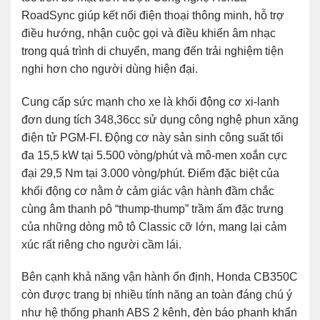
RoadSync giúp kết nối điện thoại thông minh, hỗ trợ
điều hướng, nhận cuộc gọi và điều khiển âm nhạc
trong quá trình di chuyển, mang đến trải nghiệm tiện
nghi hơn cho người dùng hiện đại.
Cung cấp sức mạnh cho xe là khối động cơ xi-lanh
đơn dung tích 348,36cc sử dụng công nghệ phun xăng
điện tử PGM-FI. Động cơ này sản sinh công suất tối
đa 15,5 kW tại 5.500 vòng/phút và mô-men xoắn cực
đại 29,5 Nm tại 3.000 vòng/phút. Điểm đặc biệt của
khối động cơ nằm ở cảm giác vận hành đầm chắc
cùng âm thanh pô “thump-thump” trầm ấm đặc trưng
của những dòng mô tô Classic cỡ lớn, mang lại cảm
xúc rất riêng cho người cầm lái.
Bên cạnh khả năng vận hành ổn định,
Honda CB350C
còn được trang bị nhiều tính năng an toàn đáng chú ý
như hệ thống phanh ABS 2 kênh, đèn báo phanh khẩn