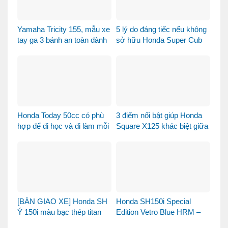
Yamaha Tricity 155, mẫu xe
5 lý do đáng tiếc nếu không
tay ga 3 bánh an toàn dành
sở hữu Honda Super Cub
cho gia đình
110 Fujisan
Honda Today 50cc có phù
3 điểm nổi bật giúp Honda
hợp để đi học và đi làm mỗi
Square X125 khác biệt giữa
ngày?
thị trường xe tay ga 125cc
[BÀN GIAO XE] Honda SH
Honda SH150i Special
Ý 150i màu bạc thép titan
Edition Vetro Blue HRM –
được bàn giao đến chị
Khi Honda SH Made in Italy