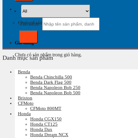
Giỏ hàng
Chưa có sản phẩm trong giỏ hàng.
Tìm kiếm:
Giỏ hàng
Chưa có sản phẩm trong giỏ hàng.
Danh mục sản phẩm
Benda
Benda Chinchilla 500
Benda Dark Flag 500
Benda Napoleon Bob 250
Benda Napoleon Bob 500
Brixton
CFMoto
CFMoto 800MT
Honda
Honda CGX150
Honda CT125
Honda Dax
Honda Dream NCX