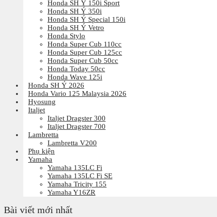
Honda SH Ý 150i Sport
Honda SH Ý 350i
Honda SH Ý Special 150i
Honda SH Ý Vetro
Honda Stylo
Honda Super Cub 110cc
Honda Super Cub 125cc
Honda Super Cub 50cc
Honda Today 50cc
Honda Wave 125i
Honda SH Ý 2026
Honda Vario 125 Malaysia 2026
Hyosung
Italjet
Italjet Dragster 300
Italjet Dragster 700
Lambretta
Lambretta V200
Phụ kiện
Yamaha
Yamaha 135LC Fi
Yamaha 135LC Fi SE
Yamaha Tricity 155
Yamaha Y16ZR
Bài viết mới nhất