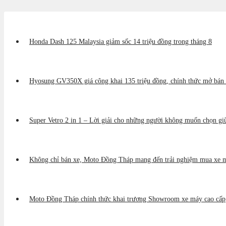
Honda Dash 125 Malaysia giảm sốc 14 triệu đồng trong tháng 8
Hyosung GV350X giá công khai 135 triệu đồng, chính thức mở bán 
Super Vetro 2 in 1 – Lời giải cho những người không muốn chọn gi
Không chỉ bán xe, Moto Đồng Tháp mang đến trải nghiệm mua xe m
Moto Đồng Tháp chính thức khai trương Showroom xe máy cao cấp