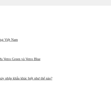
tại Việt Nam
ữa Vetro Green và Vetro Blue
áy nhập khẩu khác biệt như thế nào?