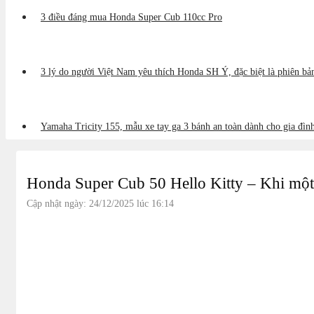
3 điều đáng mua Honda Super Cub 110cc Pro
3 lý do người Việt Nam yêu thích Honda SH Ý, đặc biệt là phiên b
Yamaha Tricity 155, mẫu xe tay ga 3 bánh an toàn dành cho gia đìn
Honda Super Cub 50 Hello Kitty – Khi một 
Cập nhật ngày: 24/12/2025 lúc 16:14