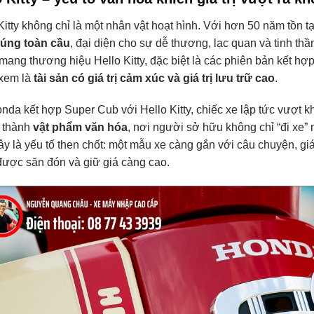
Kitty không chỉ là một nhân vật hoạt hình. Với hơn 50 năm tồn tại
húng toàn cầu
, đại diện cho sự dễ thương, lạc quan và tinh th
ang thương hiệu Hello Kitty, đặc biệt là các phiên bản kết hợ
xem là
tài sản có giá trị cảm xúc và giá trị lưu trữ cao
.
nda kết hợp Super Cub với Hello Kitty, chiếc xe lập tức vượt k
ở thành
vật phẩm văn hóa
, nơi người sở hữu không chỉ “đi xe”
ây là yếu tố then chốt: một mẫu xe càng gắn với câu chuyện, giá 
ược săn đón và giữ giá càng cao.