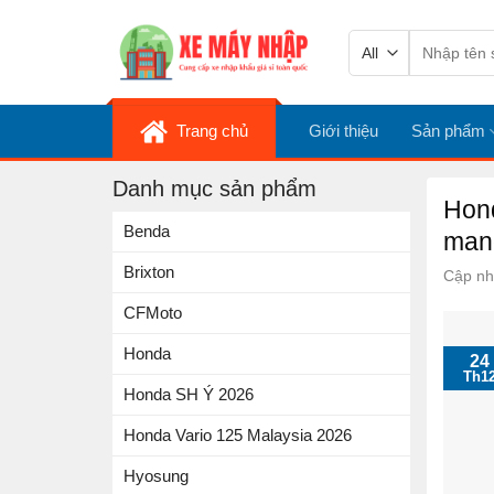
Skip
Tìm
to
kiếm:
content
Trang chủ
Giới thiệu
Sản phẩm
Danh mục sản phẩm
Hond
Benda
mang
Brixton
Cập nh
CFMoto
Honda
24
Th1
Honda SH Ý 2026
Honda Vario 125 Malaysia 2026
Hyosung