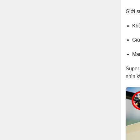
Giới s
Khô
Giữ
Man
Super 
nhìn k