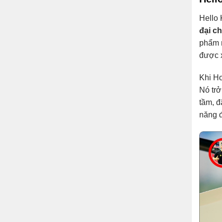
Hello 
đại c
phẩm m
được 
Khi Ho
Nó tr
tầm, đ
năng đ