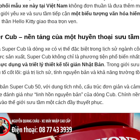
phối mẫu xe này tại Việt Nam
không đơn thuần là đưa thêm một
 giới yêu xe và sưu tầm tiếp cận
một biểu tượng văn hóa hiế
h thần Hello Kitty giao thoa trọn vẹn.
r Cub – nền tảng của một huyền thoại sưu tầm
Super Cub là dòng xe có vị thế đặc biệt trong lịch sử ngành c
c sản xuất, Super Cub không chỉ là phương tiện phổ biến nhất
hực dụng và triết lý thiết kế tối giản Nhật Bản
. Trong giới sư
 tố cốt lõi: giá trị lịch sử, tính nguyên bản và khả năng trường tồ
bản Super Cub 50, với dung tích nhỏ, cấu trúc đơn giản và cảm 
e đánh giá như “linh hồn nguyên bản” của dòng Cub. Chính nền
ào thế giới sưu tầm một cách đầy thuyết phục.