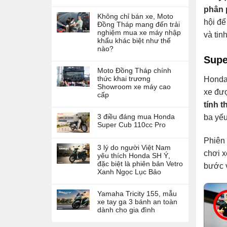
phân 
Không chỉ bán xe, Moto
hội để
Đồng Tháp mang đến trải
nghiệm mua xe máy nhập
và tin
khẩu khác biệt như thế
nào?
Supe
Moto Đồng Tháp chính
thức khai trương
Honda 
Showroom xe máy cao
xe đượ
cấp
tính t
3 điều đáng mua Honda
ba yếu
Super Cub 110cc Pro
Phiên 
3 lý do người Việt Nam
chơi x
yêu thích Honda SH Ý,
đặc biệt là phiên bản Vetro
bước v
Xanh Ngọc Lục Bảo
Yamaha Tricity 155, mẫu
xe tay ga 3 bánh an toàn
dành cho gia đình