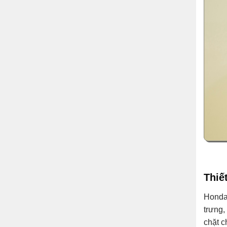
Thiế
Honda
trưng,
chặt c