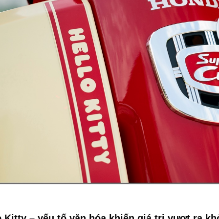
o Kitty – yếu tố văn hóa khiến giá trị vượt ra k