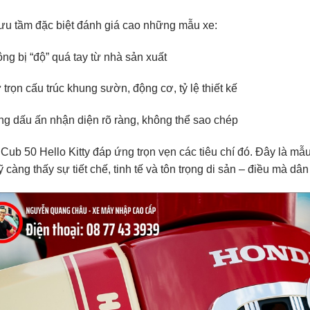
ưu tầm đặc biệt đánh giá cao những mẫu xe:
ng bị “độ” quá tay từ nhà sản xuất
 trọn cấu trúc khung sườn, động cơ, tỷ lệ thiết kế
g dấu ấn nhận diện rõ ràng, không thể sao chép
Cub 50 Hello Kitty đáp ứng trọn vẹn các tiêu chí đó. Đây là mẫ
ỹ càng thấy sự tiết chế, tinh tế và tôn trọng di sản – điều mà dâ