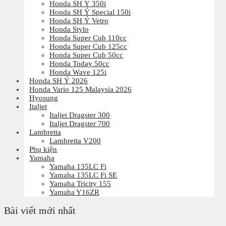
Honda SH Ý 350i
Honda SH Ý Special 150i
Honda SH Ý Vetro
Honda Stylo
Honda Super Cub 110cc
Honda Super Cub 125cc
Honda Super Cub 50cc
Honda Today 50cc
Honda Wave 125i
Honda SH Ý 2026
Honda Vario 125 Malaysia 2026
Hyosung
Italjet
Italjet Dragster 300
Italjet Dragster 700
Lambretta
Lambretta V200
Phụ kiện
Yamaha
Yamaha 135LC Fi
Yamaha 135LC Fi SE
Yamaha Tricity 155
Yamaha Y16ZR
Bài viết mới nhất