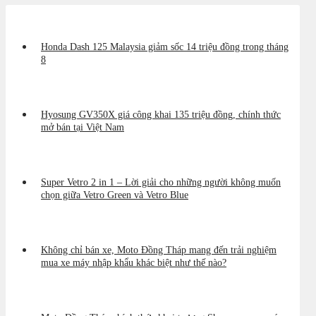
Honda Dash 125 Malaysia giảm sốc 14 triệu đồng trong tháng
8
Hyosung GV350X giá công khai 135 triệu đồng, chính thức
mở bán tại Việt Nam
Super Vetro 2 in 1 – Lời giải cho những người không muốn
chọn giữa Vetro Green và Vetro Blue
Không chỉ bán xe, Moto Đồng Tháp mang đến trải nghiệm
mua xe máy nhập khẩu khác biệt như thế nào?