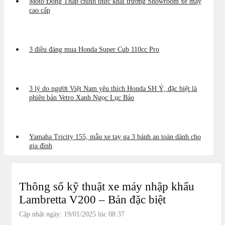
Moto Đồng Tháp chính thức khai trương Showroom xe máy
cao cấp
3 điều đáng mua Honda Super Cub 110cc Pro
3 lý do người Việt Nam yêu thích Honda SH Ý, đặc biệt là
phiên bản Vetro Xanh Ngọc Lục Bảo
Yamaha Tricity 155, mẫu xe tay ga 3 bánh an toàn dành cho
gia đình
Thông số kỹ thuật xe máy nhập khẩu
Lambretta V200 – Bản đặc biệt
Cập nhật ngày: 19/01/2025 lúc 08:37