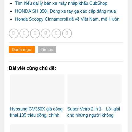
Tìm hiểu đại lý bán xe máy nhập khẩu CubShop
HONDA SH 350i: Dòng xe tay ga cao cấp đáng mua
Honda Scoopy Cinnamoroll đã về Việt Nam, mê li luôn
Danh mục:
Tin tức
Bài viết cùng chủ đề:
Hyosung GV350X giá công
Super Vetro 2 in 1 – Lời giải
khai 135 triệu đồng, chính
cho những người không
thức mở bán tại Việt Nam
muốn chọn giữa Vetro
Green và Vetro Blue