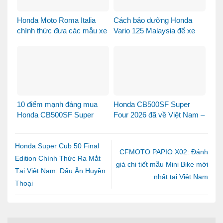
Honda Moto Roma Italia
Cách bảo dưỡng Honda
chính thức đưa các mẫu xe
Vario 125 Malaysia để xe
Honda Made in Italy đến
luôn bền đẹp và vận hành
Việt Nam
ổn định
10 điểm mạnh đáng mua
Honda CB500SF Super
Honda CB500SF Super
Four 2026 đã về Việt Nam –
Four 2026
hình ảnh đầu tiên khiến
cộng đồng biker phấn khích,
đặt mua tại Xe Máy Nhập
Honda Super Cub 50 Final
CFMOTO PAPIO X02: Đánh
Edition Chính Thức Ra Mắt
giá chi tiết mẫu Mini Bike mới
Tại Việt Nam: Dấu Ấn Huyền
nhất tại Việt Nam
Thoại