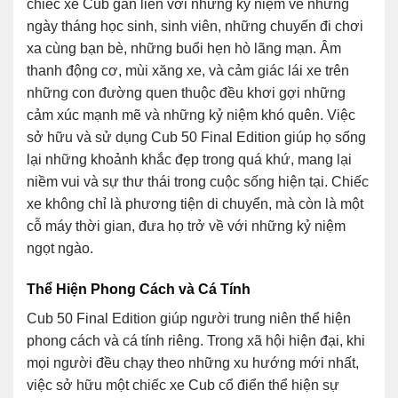
chiếc xe Cub gắn liền với những kỷ niệm về những
ngày tháng học sinh, sinh viên, những chuyến đi chơi
xa cùng bạn bè, những buổi hẹn hò lãng mạn. Âm
thanh động cơ, mùi xăng xe, và cảm giác lái xe trên
những con đường quen thuộc đều khơi gợi những
cảm xúc mạnh mẽ và những kỷ niệm khó quên. Việc
sở hữu và sử dụng Cub 50 Final Edition giúp họ sống
lại những khoảnh khắc đẹp trong quá khứ, mang lại
niềm vui và sự thư thái trong cuộc sống hiện tại. Chiếc
xe không chỉ là phương tiện di chuyển, mà còn là một
cỗ máy thời gian, đưa họ trở về với những kỷ niệm
ngọt ngào.
Thể Hiện Phong Cách và Cá Tính
Cub 50 Final Edition giúp người trung niên thể hiện
phong cách và cá tính riêng. Trong xã hội hiện đại, khi
mọi người đều chạy theo những xu hướng mới nhất,
việc sở hữu một chiếc xe Cub cổ điển thể hiện sự