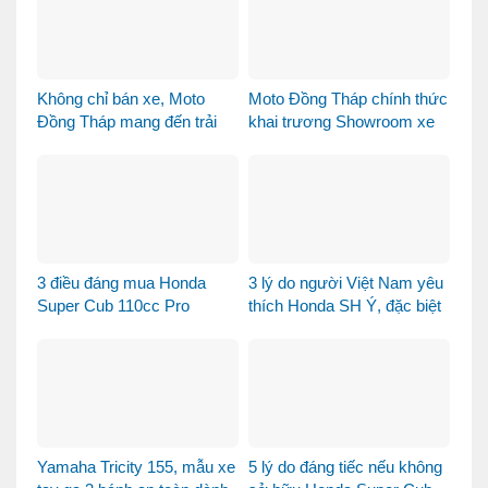
Không chỉ bán xe, Moto
Moto Đồng Tháp chính thức
Đồng Tháp mang đến trải
khai trương Showroom xe
nghiệm mua xe máy nhập
máy cao cấp
khẩu khác biệt như thế nào?
3 điều đáng mua Honda
3 lý do người Việt Nam yêu
Super Cub 110cc Pro
thích Honda SH Ý, đặc biệt
là phiên bản Vetro Xanh
Ngọc Lục Bảo
Yamaha Tricity 155, mẫu xe
5 lý do đáng tiếc nếu không