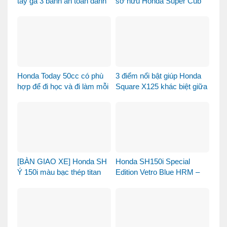
tay ga 3 bánh an toàn dành
sở hữu Honda Super Cub
cho gia đình
110 Fujisan
Honda Today 50cc có phù
3 điểm nổi bật giúp Honda
hợp để đi học và đi làm mỗi
Square X125 khác biệt giữa
ngày?
thị trường xe tay ga 125cc
[BÀN GIAO XE] Honda SH
Honda SH150i Special
Ý 150i màu bạc thép titan
Edition Vetro Blue HRM –
được bàn giao đến chị
Khi Honda SH Made in Italy
khách dễ thương – Khi sự
bước sang một chương
tinh tế tìm đúng chủ nhân
mới tại Việt Nam