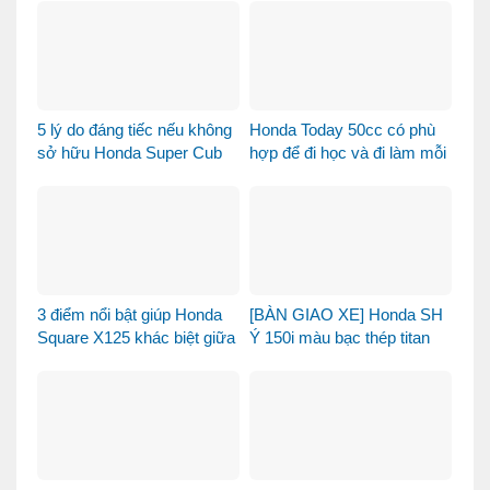
Ngọc Lục Bảo
5 lý do đáng tiếc nếu không
Honda Today 50cc có phù
sở hữu Honda Super Cub
hợp để đi học và đi làm mỗi
110 Fujisan
ngày?
3 điểm nổi bật giúp Honda
[BÀN GIAO XE] Honda SH
Square X125 khác biệt giữa
Ý 150i màu bạc thép titan
thị trường xe tay ga 125cc
được bàn giao đến chị
khách dễ thương – Khi sự
tinh tế tìm đúng chủ nhân