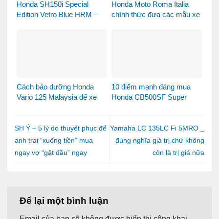
Honda SH150i Special
Honda Moto Roma Italia
Edition Vetro Blue HRM –
chính thức đưa các mẫu xe
Khi Honda SH Made in Italy
Honda Made in Italy đến
bước sang một chương
Việt Nam
mới tại Việt Nam
Cách bảo dưỡng Honda
10 điểm mạnh đáng mua
Vario 125 Malaysia để xe
Honda CB500SF Super
luôn bền đẹp và vận hành
Four 2026
ổn định
SH Ý – 5 lý do thuyết phục để
Yamaha LC 135LC Fi 5MRO _
anh trai “xuống tiền” mua
đúng nghĩa giá trị chứ không
ngay vợ “gật đầu” ngay
còn là trị giá nữa
Để lại một bình luận
Email của bạn sẽ không được hiển thị công khai.