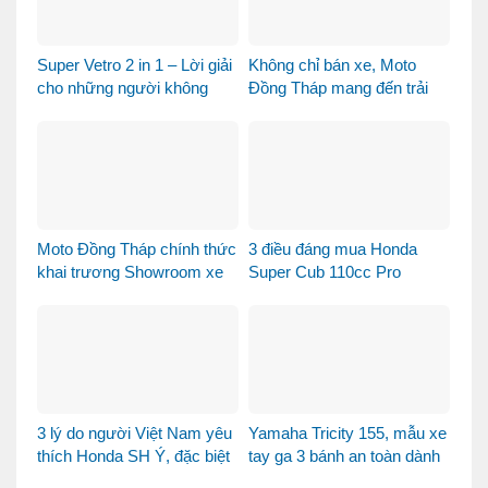
Super Vetro 2 in 1 – Lời giải
Không chỉ bán xe, Moto
cho những người không
Đồng Tháp mang đến trải
muốn chọn giữa Vetro
nghiệm mua xe máy nhập
Green và Vetro Blue
khẩu khác biệt như thế nào?
Moto Đồng Tháp chính thức
3 điều đáng mua Honda
khai trương Showroom xe
Super Cub 110cc Pro
máy cao cấp
3 lý do người Việt Nam yêu
Yamaha Tricity 155, mẫu xe
thích Honda SH Ý, đặc biệt
tay ga 3 bánh an toàn dành
là phiên bản Vetro Xanh
cho gia đình