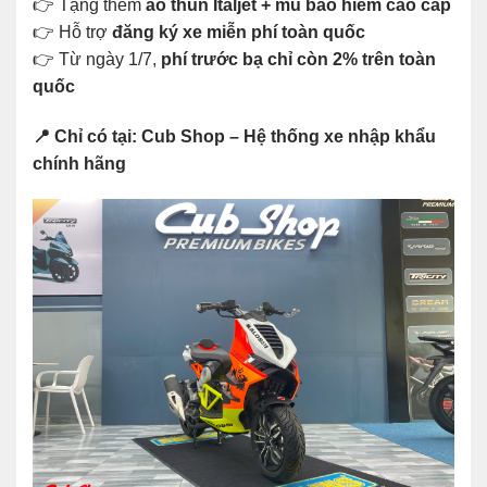
👉 Tặng thêm
áo thun Italjet + mũ bảo hiểm cao cấp
👉 Hỗ trợ
đăng ký xe miễn phí toàn quốc
👉 Từ ngày 1/7,
phí trước bạ chỉ còn 2% trên toàn
quốc
📍 Chỉ có tại: Cub Shop – Hệ thống xe nhập khẩu
chính hãng