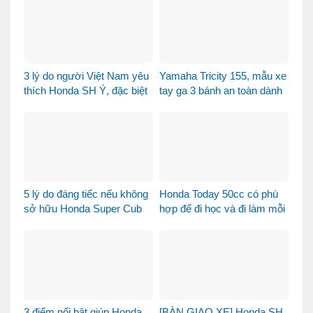
3 lý do người Việt Nam yêu
Yamaha Tricity 155, mẫu xe
thích Honda SH Ý, đặc biệt
tay ga 3 bánh an toàn dành
là phiên bản Vetro Xanh
cho gia đình
Ngọc Lục Bảo
5 lý do đáng tiếc nếu không
Honda Today 50cc có phù
sở hữu Honda Super Cub
hợp để đi học và đi làm mỗi
110 Fujisan
ngày?
3 điểm nổi bật giúp Honda
[BÀN GIAO XE] Honda SH