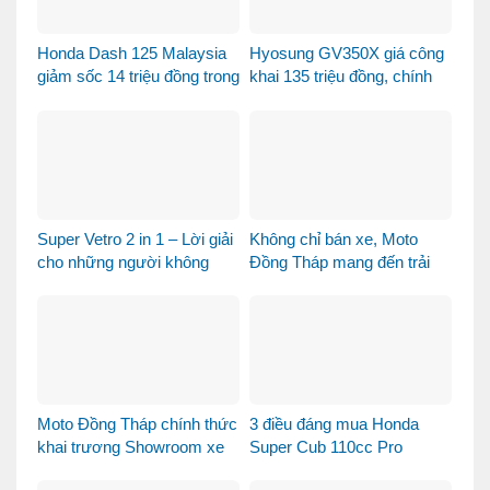
Honda Dash 125 Malaysia
Hyosung GV350X giá công
giảm sốc 14 triệu đồng trong
khai 135 triệu đồng, chính
tháng 8
thức mở bán tại Việt Nam
Super Vetro 2 in 1 – Lời giải
Không chỉ bán xe, Moto
cho những người không
Đồng Tháp mang đến trải
muốn chọn giữa Vetro
nghiệm mua xe máy nhập
Green và Vetro Blue
khẩu khác biệt như thế nào?
Moto Đồng Tháp chính thức
3 điều đáng mua Honda
khai trương Showroom xe
Super Cub 110cc Pro
máy cao cấp