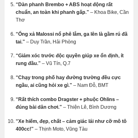
“Dàn phanh Brembo + ABS hoạt động rất
chuẩn, an toàn khi phanh gấp.”
– Khoa Bike, Cần
Thơ
“Ống xả Malossi nổ phê lắm, ga lên là gầm rú đã
tai.”
– Duy Trần, Hải Phòng
“Giảm xóc trước độc quyền giúp xe ổn định, ít
rung đầu.”
– Vũ Tín, Q.7
“Chạy trong phố hay đường trường đều cực
ngầu, ai cũng hỏi xe gì.”
– Nam Đỗ, BMT
“Rất thích combo Dragster + phuộc Ohlins –
đúng bài dân chơi.”
– Thiện Lê, Bình Dương
“Xe hiếm, đẹp, chất – cảm giác lái như cỡ mô tô
400cc!”
– Thịnh Moto, Vũng Tàu