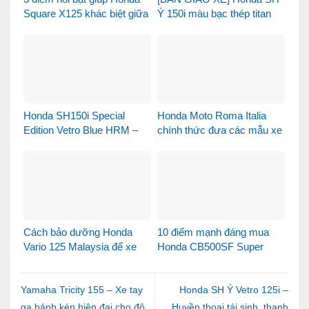
Square X125 khác biệt giữa
Ý 150i màu bạc thép titan
thị trường xe tay ga 125cc
được bàn giao đến chị
khách dễ thương – Khi sự
tinh tế tìm đúng chủ nhân
Honda SH150i Special
Honda Moto Roma Italia
Edition Vetro Blue HRM –
chính thức đưa các mẫu xe
Khi Honda SH Made in Italy
Honda Made in Italy đến
bước sang một chương
Việt Nam
mới tại Việt Nam
Cách bảo dưỡng Honda
10 điểm mạnh đáng mua
Vario 125 Malaysia để xe
Honda CB500SF Super
luôn bền đẹp và vận hành
Four 2026
ổn định
Yamaha Tricity 155 – Xe tay
Honda SH Ý Vetro 125i –
ga bánh kép hiện đại cho đô
Huyền thoại tái sinh, thanh