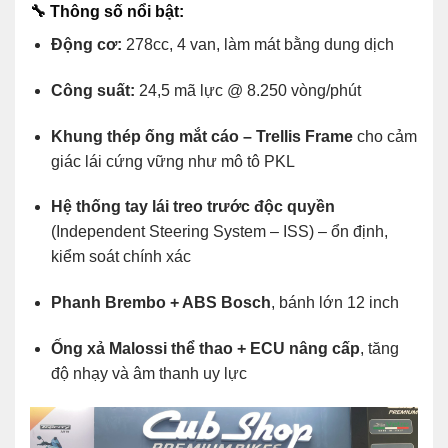
🔧
Thông số nổi bật:
Động cơ:
278cc, 4 van, làm mát bằng dung dịch
Công suất:
24,5 mã lực @ 8.250 vòng/phút
Khung thép ống mắt cáo – Trellis Frame
cho cảm
giác lái cứng vững như mô tô PKL
Hệ thống tay lái treo trước độc quyền
(Independent Steering System – ISS) – ổn định,
kiểm soát chính xác
Phanh Brembo + ABS Bosch
, bánh lớn 12 inch
Ống xả Malossi thể thao + ECU nâng cấp
, tăng
độ nhạy và âm thanh uy lực