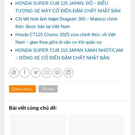
HONDA SUPER CUB 125 JAPAN: ĐỎ – BIỂU
TƯỢNG XE MÁY CỔ ĐIỂN ĐẬM CHẤT NHẬT BẢN
Chi tiết hình ảnh Italjet Dragster 300 – Malossi chính
thức được bán tại Việt Nam
Honda CT125 Chums 2025 vừa chính thức về Việt
Nam – giao thoa giữa di sản cơ khí quân sự
HONDA SUPER CUB 110 JAPAN XANH NHỚT/CAM
– DÒNG XE CỔ ĐIỂN ĐẬM CHẤT NHẬT BẢN
Danh mục:
Tin tức
Bài viết cùng chủ đề: