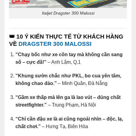
Italjet Dragster 300 Malossi
👑
10 Ý KIẾN THỰC TẾ TỪ KHÁCH HÀNG
VỀ
DRAGSTER 300 MALOSSI
“Chạy bốc như xe côn tay mà không cần sang
số – cực đã!”
– Anh Lâm, Q.1
“Khung sườn chắc như PKL, bo cua yên tâm,
không chao đảo.”
– Minh Quân, Đà Nẵng
“Gầm xe thấp mà lên ga là lao vút – đúng chất
streetfighter.”
– Trung Phạm, Hà Nội
“Chỉ cần đậu xe là ai cũng ngoái nhìn – độc, lạ,
chất chơi.”
– Hưng Tạ, Biên Hòa