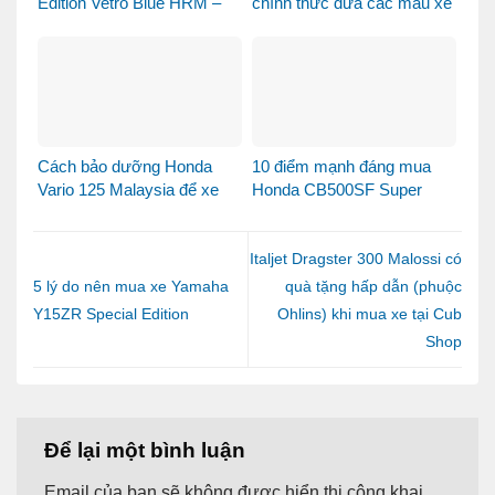
Edition Vetro Blue HRM –
chính thức đưa các mẫu xe
Khi Honda SH Made in Italy
Honda Made in Italy đến
bước sang một chương
Việt Nam
mới tại Việt Nam
Cách bảo dưỡng Honda
10 điểm mạnh đáng mua
Vario 125 Malaysia để xe
Honda CB500SF Super
luôn bền đẹp và vận hành
Four 2026
ổn định
Italjet Dragster 300 Malossi có
5 lý do nên mua xe Yamaha
quà tặng hấp dẫn (phuộc
Y15ZR Special Edition
Ohlins) khi mua xe tại Cub
Shop
Để lại một bình luận
Email của bạn sẽ không được hiển thị công khai.