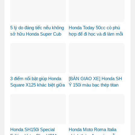
5 lý do đáng tiếc nếu không
Honda Today 50cc có phù
sở hữu Honda Super Cub
hợp để đi học và đi làm mỗi
110 Fujisan
ngày?
3 điểm nổi bật giúp Honda
[BÀN GIAO XE] Honda SH
Square X125 khác biệt giữa
Ý 150i màu bạc thép titan
thị trường xe tay ga 125cc
được bàn giao đến chị
khách dễ thương – Khi sự
tinh tế tìm đúng chủ nhân
Honda SH150i Special
Honda Moto Roma Italia