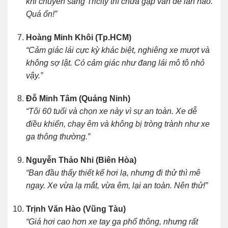
khi chuyển sang Tricity thì chưa gặp vấn đề lần nào.
Quá ổn!”
Hoàng Minh Khôi (Tp.HCM)
“Cảm giác lái cực kỳ khác biệt, nghiêng xe mượt và
không sợ lật. Có cảm giác như đang lái mô tô nhỏ
vậy.”
Đỗ Minh Tâm (Quảng Ninh)
“Tôi 60 tuổi và chọn xe này vì sự an toàn. Xe dễ
điều khiển, chạy êm và không bị tròng trành như xe
ga thông thường.”
Nguyễn Thảo Nhi (Biên Hòa)
“Ban đầu thấy thiết kế hơi lạ, nhưng đi thử thì mê
ngay. Xe vừa lạ mắt, vừa êm, lại an toàn. Nên thử!”
Trịnh Văn Hào (Vũng Tàu)
“Giá hơi cao hơn xe tay ga phổ thông, nhưng rất