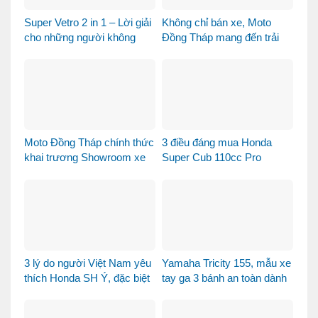
Super Vetro 2 in 1 – Lời giải
Không chỉ bán xe, Moto
cho những người không
Đồng Tháp mang đến trải
muốn chọn giữa Vetro
nghiệm mua xe máy nhập
Green và Vetro Blue
khẩu khác biệt như thế nào?
Moto Đồng Tháp chính thức
3 điều đáng mua Honda
khai trương Showroom xe
Super Cub 110cc Pro
máy cao cấp
3 lý do người Việt Nam yêu
Yamaha Tricity 155, mẫu xe
thích Honda SH Ý, đặc biệt
tay ga 3 bánh an toàn dành
là phiên bản Vetro Xanh
cho gia đình
Ngọc Lục Bảo