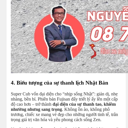
4. Biểu tượng của sự thanh lịch Nhật Bản
Super Cub vốn đại diện cho “nhịp sống Nhật”: giản dị, nhẹ
nhàng, bền bỉ. Phiên bản Fujisan đẩy triết lý ấy lên một cấp
độ cao hơn – trở thành
đại diện của sự thanh tao, khiêm
nhường nhưng sang trọng
. Không ồn ào, không phô
trương, chiếc xe mang vẻ đẹp cho những người tinh tế, trân
trọng giá trị văn hóa và yêu phong cách sống Zen.