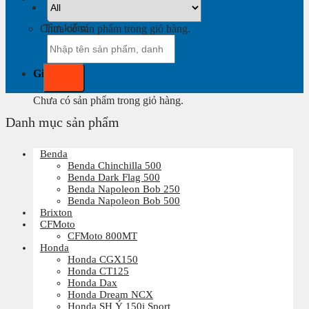
Tìm kiếm:
Chưa có sản phẩm trong giỏ hàng.
Giỏ hàng
Chưa có sản phẩm trong giỏ hàng.
Danh mục sản phẩm
Benda
Benda Chinchilla 500
Benda Dark Flag 500
Benda Napoleon Bob 250
Benda Napoleon Bob 500
Brixton
CFMoto
CFMoto 800MT
Honda
Honda CGX150
Honda CT125
Honda Dax
Honda Dream NCX
Honda SH Ý 150i Sport