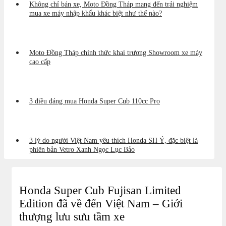
Không chỉ bán xe, Moto Đồng Tháp mang đến trải nghiệm
mua xe máy nhập khẩu khác biệt như thế nào?
Moto Đồng Tháp chính thức khai trương Showroom xe máy
cao cấp
3 điều đáng mua Honda Super Cub 110cc Pro
3 lý do người Việt Nam yêu thích Honda SH Ý, đặc biệt là
phiên bản Vetro Xanh Ngọc Lục Bảo
Honda Super Cub Fujisan Limited
Edition đã về đến Việt Nam – Giới
thượng lưu sưu tầm xe