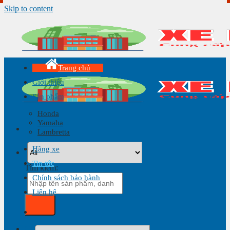
Skip to content
Trang chủ
Giới thiệu
Sản phẩm
Honda
Yamaha
Lambretta
Hãng xe
Tin tức
Tìm kiếm:
Chính sách bảo hành
Liên hệ
Giỏ hàng