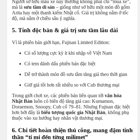
Người sở hữu mẫu xe này thường không phải chỉ “mua xe”,
mà là
sưu tầm di sản
– giống như sở hữu một món đồ gốm
Arita hay một thanh kiếm Nhật cổ. Giá trị không nằm ở tốc
độ, mà nằm ở chiều sâu ý nghĩa.
5. Tính độc bản & giá trị sưu tầm lâu dài
Vì là phiên bản giới hạn, Fujisan Limited Edition:
Có số lượng cực kỳ ít khi nhập về Việt Nam
Có tem đánh dấu phiên bản đặc biệt
Dễ trở thành món đồ sưu tầm tăng giá theo thời gian
Giữ giá tốt hơn rất nhiều so với Cub thương mại
Trong giới chơi xe, các phiên bản liên quan tới
văn hóa
Nhật Bản
luôn có biên độ tăng giá cao: Kumamon,
Doraemon, Snoopy, Cub cổ 79–81. Nhưng Fujisan đặc biệt
hơn bởi đây là
biểu tượng quốc gia Nhật Bản
, không phụ
thuộc vào xu hướng hay nhân vật thương mại.
6. Chi tiết hoàn thiện thủ công, mang đậm tinh
thần “tỉ mỉ đến từng milimet”