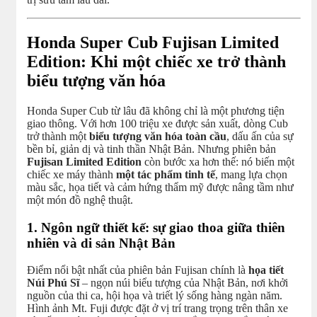
Honda Super Cub Fujisan Limited
Edition: Khi một chiếc xe trở thành
biểu tượng văn hóa
Honda Super Cub từ lâu đã không chỉ là một phương tiện
giao thông. Với hơn 100 triệu xe được sản xuất, dòng Cub
trở thành một
biểu tượng văn hóa toàn cầu
, dấu ấn của sự
bền bỉ, giản dị và tinh thần Nhật Bản. Nhưng phiên bản
Fujisan Limited Edition
còn bước xa hơn thế: nó biến một
chiếc xe máy thành
một tác phẩm tinh tế
, mang lựa chọn
màu sắc, họa tiết và cảm hứng thẩm mỹ được nâng tầm như
một món đồ nghệ thuật.
1. Ngôn ngữ thiết kế: sự giao thoa giữa thiên
nhiên và di sản Nhật Bản
Điểm nổi bật nhất của phiên bản Fujisan chính là
họa tiết
Núi Phú Sĩ
– ngọn núi biểu tượng của Nhật Bản, nơi khởi
nguồn của thi ca, hội họa và triết lý sống hàng ngàn năm.
Hình ảnh Mt. Fuji được đặt ở vị trí trang trọng trên thân xe