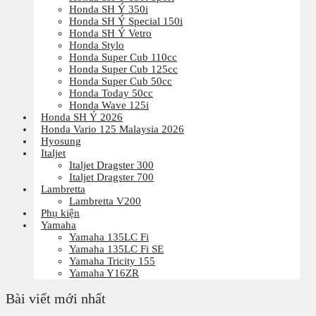
Honda SH Ý 350i
Honda SH Ý Special 150i
Honda SH Ý Vetro
Honda Stylo
Honda Super Cub 110cc
Honda Super Cub 125cc
Honda Super Cub 50cc
Honda Today 50cc
Honda Wave 125i
Honda SH Ý 2026
Honda Vario 125 Malaysia 2026
Hyosung
Italjet
Italjet Dragster 300
Italjet Dragster 700
Lambretta
Lambretta V200
Phụ kiện
Yamaha
Yamaha 135LC Fi
Yamaha 135LC Fi SE
Yamaha Tricity 155
Yamaha Y16ZR
Bài viết mới nhất