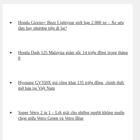
Honda Giorno+ Buzz Lightyear giới hạn 2.000 xe – Xe sưu
tầm hay phương tiện đi lại?
Honda Dash 125 Malaysia giảm sốc 14 triệu đồng trong tháng
8
Hyosung GV350X giá công khai 135 triệu đồng, chính thức
mở bán tại Việt Nam
Super Vetro 2 in 1 – Lời giải cho những người không muốn
chọn giữa Vetro Green và Vetro Blue