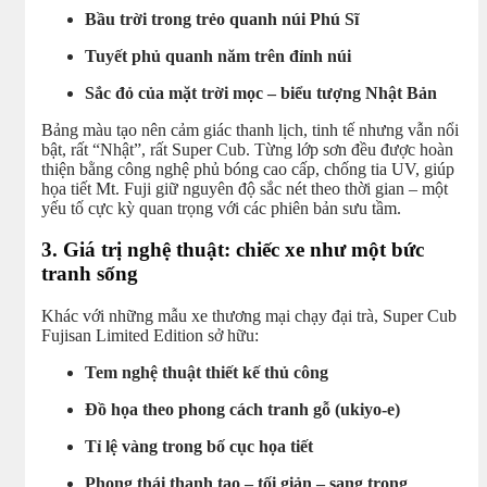
Bầu trời trong trẻo quanh núi Phú Sĩ
Tuyết phủ quanh năm trên đỉnh núi
Sắc đỏ của mặt trời mọc – biểu tượng Nhật Bản
Bảng màu tạo nên cảm giác thanh lịch, tinh tế nhưng vẫn nổi
bật, rất “Nhật”, rất Super Cub. Từng lớp sơn đều được hoàn
thiện bằng công nghệ phủ bóng cao cấp, chống tia UV, giúp
họa tiết Mt. Fuji giữ nguyên độ sắc nét theo thời gian – một
yếu tố cực kỳ quan trọng với các phiên bản sưu tầm.
3. Giá trị nghệ thuật: chiếc xe như một bức
tranh sống
Khác với những mẫu xe thương mại chạy đại trà, Super Cub
Fujisan Limited Edition sở hữu:
Tem nghệ thuật thiết kế thủ công
Đồ họa theo phong cách tranh gỗ (ukiyo-e)
Tỉ lệ vàng trong bố cục họa tiết
Phong thái thanh tao – tối giản – sang trọng