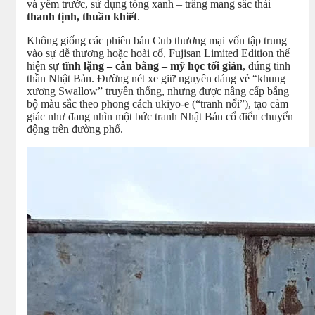
và yếm trước, sử dụng tông xanh – trắng mang sắc thái
thanh tịnh, thuần khiết
.
Không giống các phiên bản Cub thương mại vốn tập trung
vào sự dễ thương hoặc hoài cổ, Fujisan Limited Edition thể
hiện sự
tĩnh lặng – cân bằng – mỹ học tối giản
, đúng tinh
thần Nhật Bản. Đường nét xe giữ nguyên dáng vẻ “khung
xương Swallow” truyền thống, nhưng được nâng cấp bằng
bộ màu sắc theo phong cách ukiyo-e (“tranh nổi”), tạo cảm
giác như đang nhìn một bức tranh Nhật Bản cổ điển chuyển
động trên đường phố.