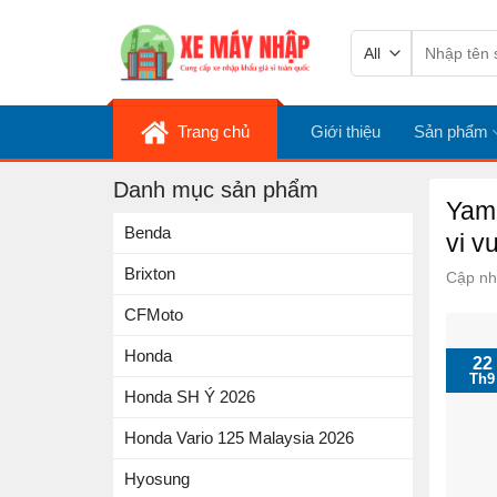
Skip
Tìm
to
kiếm:
content
Trang chủ
Giới thiệu
Sản phẩm
Danh mục sản phẩm
Yama
Benda
vi v
Brixton
Cập nh
CFMoto
Honda
22
Th9
Honda SH Ý 2026
Honda Vario 125 Malaysia 2026
Hyosung