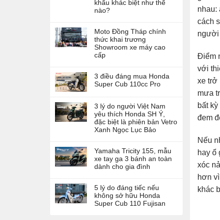
khẩu khác biệt như thế
nhau: 
nào?
cách s
Moto Đồng Tháp chính
người 
thức khai trương
Showroom xe máy cao
cấp
Điểm n
với th
3 điều đáng mua Honda
xe trở
Super Cub 110cc Pro
mưa tr
bất kỳ
3 lý do người Việt Nam
yêu thích Honda SH Ý,
đem đế
đặc biệt là phiên bản Vetro
Xanh Ngọc Lục Bảo
Nếu nh
Yamaha Tricity 155, mẫu
hay ổ 
xe tay ga 3 bánh an toàn
xóc nả
dành cho gia đình
hơn vì
5 lý do đáng tiếc nếu
khác b
không sở hữu Honda
Super Cub 110 Fujisan