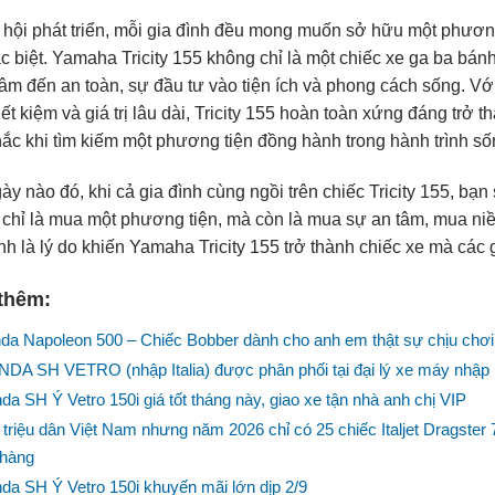
 hội phát triển, mỗi gia đình đều mong muốn sở hữu một phương
c biệt. Yamaha Tricity 155 không chỉ là một chiếc xe ga ba bá
âm đến an toàn, sự đầu tư vào tiện ích và phong cách sống. Với
tiết kiệm và giá trị lâu dài, Tricity 155 hoàn toàn xứng đáng trở
ắc khi tìm kiếm một phương tiện đồng hành trong hành trình số
ày nào đó, khi cả gia đình cùng ngồi trên chiếc Tricity 155, bạ
chỉ là mua một phương tiện, mà còn là mua sự an tâm, mua ni
nh là lý do khiến Yamaha Tricity 155 trở thành chiếc xe mà các 
thêm:
da Napoleon 500 – Chiếc Bobber dành cho anh em thật sự chịu chơi
DA SH VETRO (nhập Italia) được phân phối tại đại lý xe máy 
da SH Ý Vetro 150i giá tốt tháng này, giao xe tận nhà anh chị VIP
 triệu dân Việt Nam nhưng năm 2026 chỉ có 25 chiếc Italjet Dragste
 hàng
da SH Ý Vetro 150i khuyến mãi lớn dịp 2/9