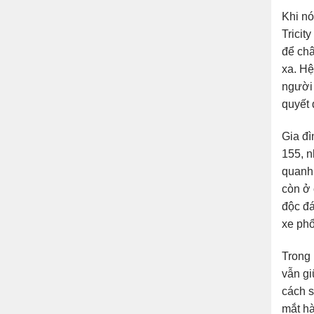
Khi nó
Tricit
để châ
xa. Hệ
người 
quyết 
Gia đì
155, n
quanh 
còn ở 
độc đá
xe phổ
Trong 
vẫn gi
cách s
mắt hà