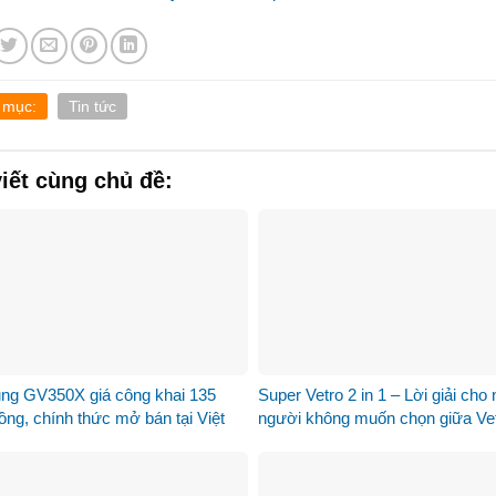
 mục:
Tin tức
viết cùng chủ đề:
ng GV350X giá công khai 135
Super Vetro 2 in 1 – Lời giải cho
đồng, chính thức mở bán tại Việt
người không muốn chọn giữa Ve
Green và Vetro Blue