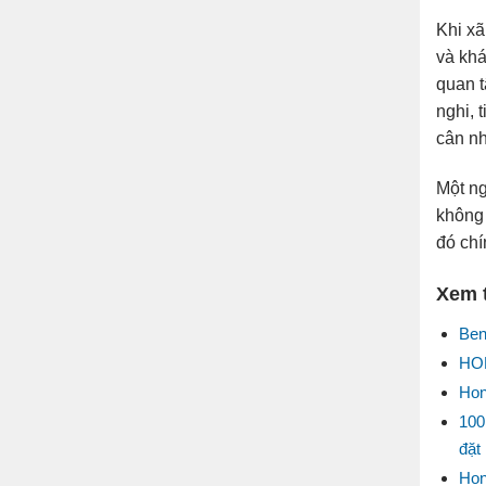
Khi xã
và khá
quan t
nghi, 
cân nh
Một ng
không 
đó chí
Xem 
Ben
HON
Hon
100
đặt
Hon