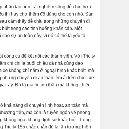
óp phần tạo nên trải nghiệm sống dễ chịu hơn.
iêu thị hay chở thêm đồ dùng cho con nhỏ. Sàn
 sau cảm thấy dễ chịu trong những chuyến đi
biệt trong các tình huống khẩn cấp. Một
cao sự an toàn này, vì nó có thể là yếu tố
 công cụ để kết nối các thành viên. Với Tricity
ậm chí chỉ là buổi chiều cả nhà cùng dạo
a xe không chỉ nằm ở ngoại hình khác biệt, mà
 những chuyến đi an toàn, êm ái trên chiếc xe
ác ấy. Đó là giá trị tinh thần mà không chiếc
ó khả năng di chuyển linh hoạt, an toàn mà
t phương tiện, mà còn là tuyên ngôn về phong
ũng không ngại khẳng định sự khác biệt. Trong
 Tricity 155 chắc chắn để lại ấn tượng: hiện