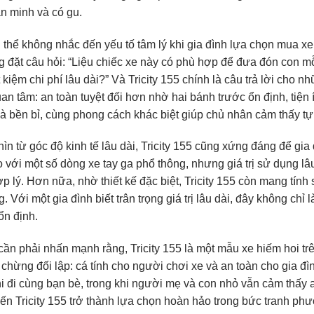
ăn minh và có gu.
thể không nhắc đến yếu tố tâm lý khi gia đình lựa chọn mua x
 đặt câu hỏi: “Liệu chiếc xe này có phù hợp để đưa đón con m
t kiệm chi phí lâu dài?” Và Tricity 155 chính là câu trả lời cho 
an tâm: an toàn tuyệt đối hơn nhờ hai bánh trước ổn định, tiện
à bền bỉ, cùng phong cách khác biệt giúp chủ nhân cảm thấy tự
ìn từ góc độ kinh tế lâu dài, Tricity 155 cũng xứng đáng để gi
 với một số dòng xe tay ga phổ thông, nhưng giá trị sử dụng lâ
p lý. Hơn nữa, nhờ thiết kế đặc biệt, Tricity 155 còn mang tính
. Với một gia đình biết trân trọng giá trị lâu dài, đây không chỉ l
 ổn định.
ần phải nhấn mạnh rằng, Tricity 155 là một mẫu xe hiếm hoi tr
chừng đối lập: cá tính cho người chơi xe và an toàn cho gia đì
i đi cùng bạn bè, trong khi người mẹ và con nhỏ vẫn cảm thấy 
iến Tricity 155 trở thành lựa chọn hoàn hảo trong bức tranh phư