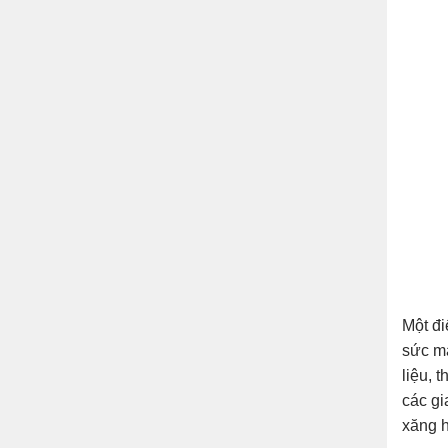
Một đi
sức mạ
liệu, 
các gi
xăng h