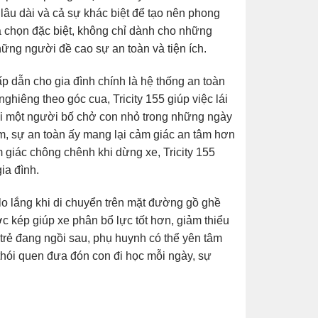
g lâu dài và cả sự khác biệt để tạo nên phong
a chọn đặc biệt, không chỉ dành cho những
hững người đề cao sự an toàn và tiện ích.
p dẫn cho gia đình chính là hệ thống an toàn
ghiêng theo góc cua, Tricity 155 giúp việc lái
Khi một người bố chở con nhỏ trong những ngày
m, sự an toàn ấy mang lại cảm giác an tâm hơn
m giác chông chênh khi dừng xe, Tricity 155
ia đình.
lo lắng khi di chuyển trên mặt đường gồ ghề
rước kép giúp xe phân bổ lực tốt hơn, giảm thiểu
à trẻ đang ngồi sau, phụ huynh có thể yên tâm
 thói quen đưa đón con đi học mỗi ngày, sự