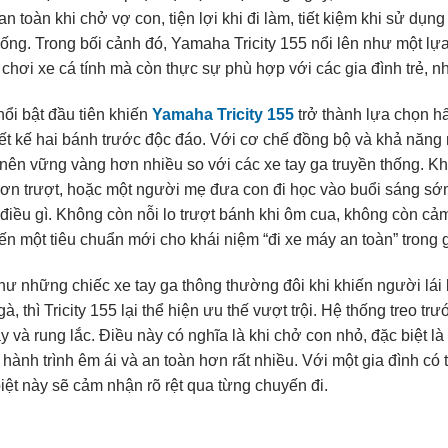
an toàn khi chở vợ con, tiện lợi khi đi làm, tiết kiệm khi sử dụn
ống. Trong bối cảnh đó, Yamaha Tricity 155 nổi lên như một lự
chơi xe cá tính mà còn thực sự phù hợp với các gia đình trẻ, n
ổi bật đầu tiên khiến
Yamaha Tricity 155
trở thành lựa chọn hấ
iết kế hai bánh trước độc đáo. Với cơ chế đồng bộ và khả năng n
 nên vững vàng hơn nhiều so với các xe tay ga truyền thống. 
ơn trượt, hoặc một người mẹ đưa con đi học vào buổi sáng sớ
 điều gì. Không còn nỗi lo trượt bánh khi ôm cua, không còn cả
n một tiêu chuẩn mới cho khái niệm “đi xe máy an toàn” trong g
ư những chiếc xe tay ga thông thường đôi khi khiến người lái 
gà, thì Tricity 155 lại thể hiện ưu thế vượt trội. Hệ thống treo t
y và rung lắc. Điều này có nghĩa là khi chở con nhỏ, đặc biệt l
 hành trình êm ái và an toàn hơn rất nhiều. Với một gia đình có
iệt này sẽ cảm nhận rõ rệt qua từng chuyến đi.