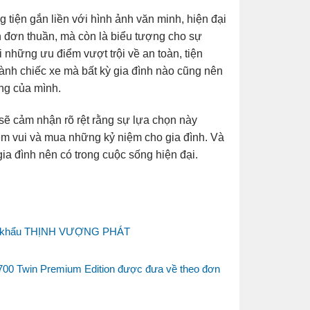
 tiện gắn liền với hình ảnh văn minh, hiện đại
nh đơn thuần, mà còn là biểu tượng cho sự
 những ưu điểm vượt trội về an toàn, tiện
 thành chiếc xe mà bất kỳ gia đình nào cũng nên
ng của mình.
n sẽ cảm nhận rõ rệt rằng sự lựa chọn này
ềm vui và mua những kỷ niệm cho gia đình. Và
gia đình nên có trong cuộc sống hiện đại.
nhập khẩu THỊNH VƯỢNG PHÁT
r 700 Twin Premium Edition được đưa về theo đơn