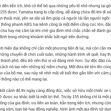
i đến tiện ích, khó có thể bỏ qua những yếu tố nhỏ nhưng lại g
y 155 được Yamaha trang bị cốp rộng, dễ dàng chứa đồ khi đi s
n thoải mái, yên xe dài và êm giúp cả người lái lẫn người ngồi
 thống phanh ABS hai kênh cũng là một điểm cộng cực lớn, đặc 
cha hay mẹ cầm lái khi chở gia đình nhỏ chắc chắn sẽ đánh giá 
định trong những khoảnh khắc bất ngờ trên đường.
nh hiện đại không chỉ cần một phương tiện đi lại, mà còn cần một
hững chuyến đi chơi cuối tuần, những hành trình về quê, hay th
thành phố, đều trở nên thú vị và đáng nhớ hơn. Sự độc đáo củ
cách nó tạo nên những kỷ niệm chung. Một đứa trẻ lớn lên cùng
o của bố mẹ, sau này sẽ nhớ mãi về tuổi thơ gắn liền với cảm gi
 thông nào có thể mang lại.
bối cảnh đô thị ngày càng đông đúc, việc sở hữu một chiếc xe c
ữ được sự khác biệt là một lợi thế. Tricity 155 không chỉ là mộ
ống của gia đình: ưu tiên an toàn, trân trọng tiện ích, nhưng c
ng xóm, bạn bè hay đồng nghiệp, hình ảnh một gia đình sử dụng