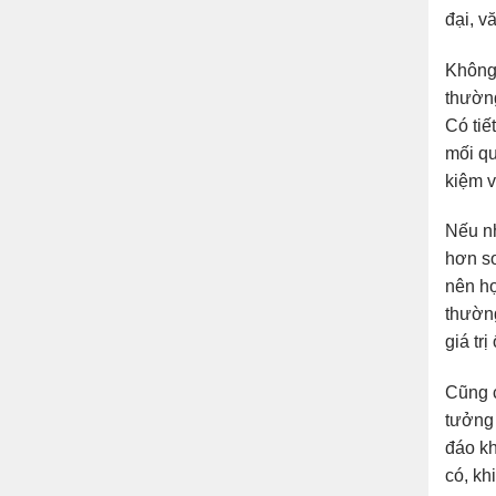
đại, v
Không 
thường
Có tiế
mối qu
kiệm v
Nếu nh
hơn so
nên hợ
thường
giá trị
Cũng c
tưởng 
đáo kh
có, kh