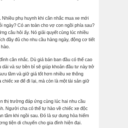
e. Nhiều phụ huynh khi cân nhắc mua xe mới
ỗi ngày? Có an toàn cho vợ con ngồi phía sau?
những câu hỏi ấy. Nó giải quyết cùng lúc nhiều
 ích đầy đủ cho nhu cầu hàng ngày, động cơ tiết
 hào.
a đình cân nhắc. Dù giá bán ban đầu có thể cao
u dài và sự bền bỉ sẽ giúp khoản đầu tư này trở
 sưu tầm và giữ giá tốt hơn nhiều xe thông
à chiếc xe để đi lại, mà còn là một tài sản giữ
ên thị trường đáp ứng cùng lúc hai nhu cầu
nh. Người cha có thể tự hào về chiếc xe độc
an tâm khi ngồi sau. Đó là sự dung hòa hiếm
ơng tiện di chuyển cho gia đình hiện đại.